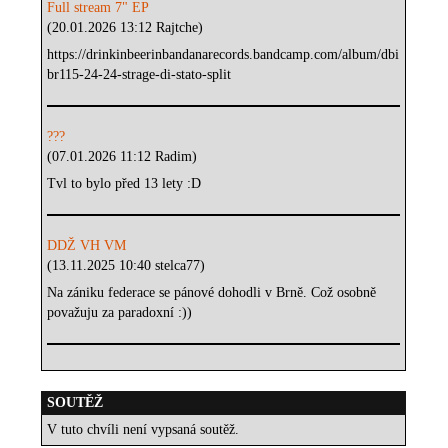
Full stream 7" EP
(20.01.2026 13:12 Rajtche)
https://drinkinbeerinbandanarecords.bandcamp.com/album/dbi
br115-24-24-strage-di-stato-split
???
(07.01.2026 11:12 Radim)
Tvl to bylo před 13 lety :D
DDŽ VH VM
(13.11.2025 10:40 stelca77)
Na zániku federace se pánové dohodli v Brně. Což osobně
považuju za paradoxní :))
SOUTĚŽ
V tuto chvíli není vypsaná soutěž.