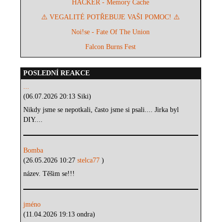
HACKER - Memory Cache
⚠️ VEGALITÉ POTŘEBUJE VAŠI POMOC! ⚠️
Noi!se - Fate Of The Union
Falcon Burns Fest
POSLEDNÍ REAKCE
...
(06.07.2026 20:13 Siki)
Nikdy jsme se nepotkali, často jsme si psali.... Jirka byl
DIY....
Bomba
(26.05.2026 10:27
stelca77
)
název. Těšim se!!!
jméno
(11.04.2026 19:13 ondra)