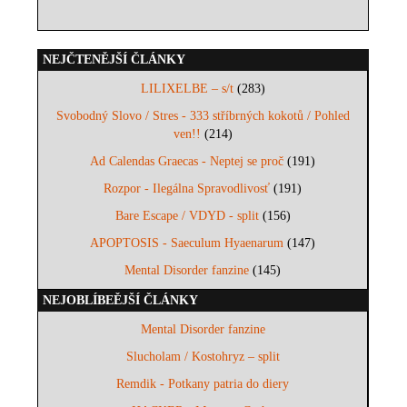
NEJČTENĚJŠÍ ČLÁNKY
LILIXELBE – s/t
(283)
Svobodný Slovo / Stres - 333 stříbrných kokotů / Pohled
ven!!
(214)
Ad Calendas Graecas - Neptej se proč
(191)
Rozpor - Ilegálna Spravodlivosť
(191)
Bare Escape / VDYD - split
(156)
APOPTOSIS - Saeculum Hyaenarum
(147)
Mental Disorder fanzine
(145)
NEJOBLÍBEĚJŠÍ ČLÁNKY
Mental Disorder fanzine
Slucholam / Kostohryz – split
Remdik - Potkany patria do diery