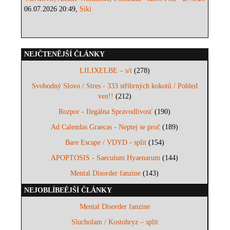
06.07.2026 20:49,
Siki
NEJČTENĚJŠÍ ČLÁNKY
LILIXELBE – s/t
(278)
Svobodný Slovo / Stres - 333 stříbrných kokotů / Pohled
ven!!
(212)
Rozpor - Ilegálna Spravodlivosť
(190)
Ad Calendas Graecas - Neptej se proč
(189)
Bare Escape / VDYD - split
(154)
APOPTOSIS - Saeculum Hyaenarum
(144)
Mental Disorder fanzine
(143)
NEJOBLÍBEĚJŠÍ ČLÁNKY
Mental Disorder fanzine
Slucholam / Kostohryz – split