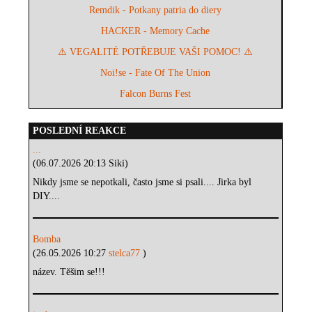
Remdik - Potkany patria do diery
HACKER - Memory Cache
⚠️ VEGALITÉ POTŘEBUJE VAŠI POMOC! ⚠️
Noi!se - Fate Of The Union
Falcon Burns Fest
POSLEDNÍ REAKCE
...
(06.07.2026 20:13 Siki)
Nikdy jsme se nepotkali, často jsme si psali.... Jirka byl
DIY....
Bomba
(26.05.2026 10:27
stelca77
)
název. Těšim se!!!