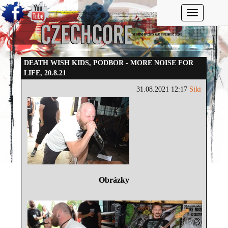
Toggle navi
DEATH WISH KIDS, PODBOR - MORE NOISE FOR
LIFE, 20.8.21
31.08.2021 12:17
Siki
Obrázky