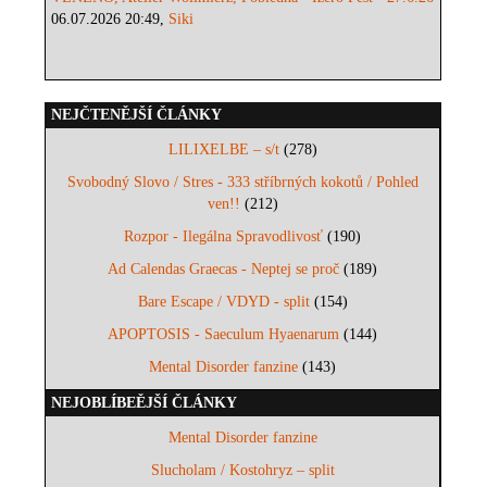
06.07.2026 20:49,
Siki
NEJČTENĚJŠÍ ČLÁNKY
LILIXELBE – s/t
(278)
Svobodný Slovo / Stres - 333 stříbrných kokotů / Pohled
ven!!
(212)
Rozpor - Ilegálna Spravodlivosť
(190)
Ad Calendas Graecas - Neptej se proč
(189)
Bare Escape / VDYD - split
(154)
APOPTOSIS - Saeculum Hyaenarum
(144)
Mental Disorder fanzine
(143)
NEJOBLÍBEĚJŠÍ ČLÁNKY
Mental Disorder fanzine
Slucholam / Kostohryz – split