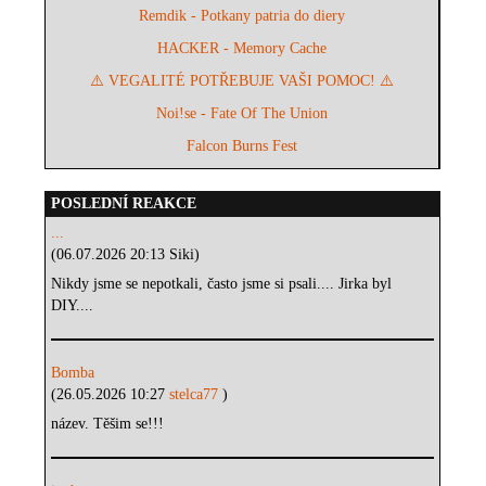
Remdik - Potkany patria do diery
HACKER - Memory Cache
⚠️ VEGALITÉ POTŘEBUJE VAŠI POMOC! ⚠️
Noi!se - Fate Of The Union
Falcon Burns Fest
POSLEDNÍ REAKCE
...
(06.07.2026 20:13 Siki)
Nikdy jsme se nepotkali, často jsme si psali.... Jirka byl
DIY....
Bomba
(26.05.2026 10:27
stelca77
)
název. Těšim se!!!