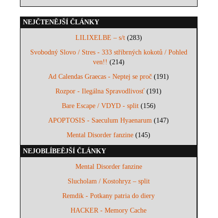
NEJČTENĚJŠÍ ČLÁNKY
LILIXELBE – s/t
(283)
Svobodný Slovo / Stres - 333 stříbrných kokotů / Pohled
ven!!
(214)
Ad Calendas Graecas - Neptej se proč
(191)
Rozpor - Ilegálna Spravodlivosť
(191)
Bare Escape / VDYD - split
(156)
APOPTOSIS - Saeculum Hyaenarum
(147)
Mental Disorder fanzine
(145)
NEJOBLÍBEĚJŠÍ ČLÁNKY
Mental Disorder fanzine
Slucholam / Kostohryz – split
Remdik - Potkany patria do diery
HACKER - Memory Cache