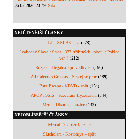
06.07.2026 20:49,
Siki
NEJČTENĚJŠÍ ČLÁNKY
LILIXELBE – s/t
(278)
Svobodný Slovo / Stres - 333 stříbrných kokotů / Pohled
ven!!
(212)
Rozpor - Ilegálna Spravodlivosť
(190)
Ad Calendas Graecas - Neptej se proč
(189)
Bare Escape / VDYD - split
(154)
APOPTOSIS - Saeculum Hyaenarum
(144)
Mental Disorder fanzine
(143)
NEJOBLÍBEĚJŠÍ ČLÁNKY
Mental Disorder fanzine
Slucholam / Kostohryz – split