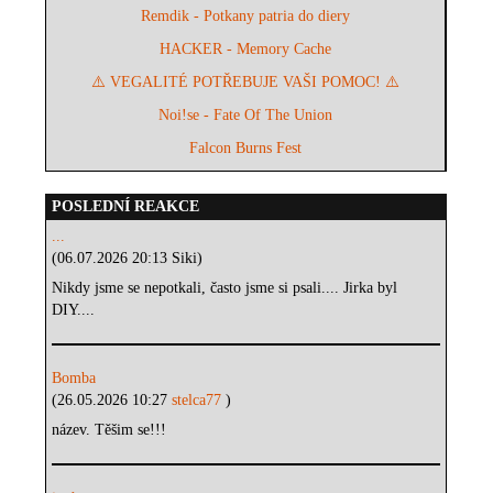
Remdik - Potkany patria do diery
HACKER - Memory Cache
⚠️ VEGALITÉ POTŘEBUJE VAŠI POMOC! ⚠️
Noi!se - Fate Of The Union
Falcon Burns Fest
POSLEDNÍ REAKCE
...
(06.07.2026 20:13 Siki)
Nikdy jsme se nepotkali, často jsme si psali.... Jirka byl
DIY....
Bomba
(26.05.2026 10:27
stelca77
)
název. Těšim se!!!