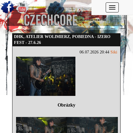
Toggle navi
DHK, ATELIER WOLIMIERZ, POBIEDNA - IZERO
FEST - 27.6.26
06.07.2026 20:44
Siki
Obrázky