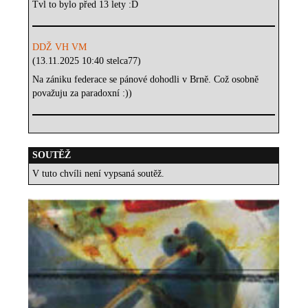
Tvl to bylo před 13 lety :D
DDŽ VH VM
(13.11.2025 10:40 stelca77)
Na zániku federace se pánové dohodli v Brně. Což osobně
považuju za paradoxní :))
SOUTĚŽ
V tuto chvíli není vypsaná soutěž.