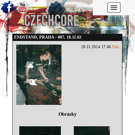
Toggle navi
ENDSTAND, PRAHA - 007, 18.11.02
20.11.2014 17:46
Siki
Obrázky