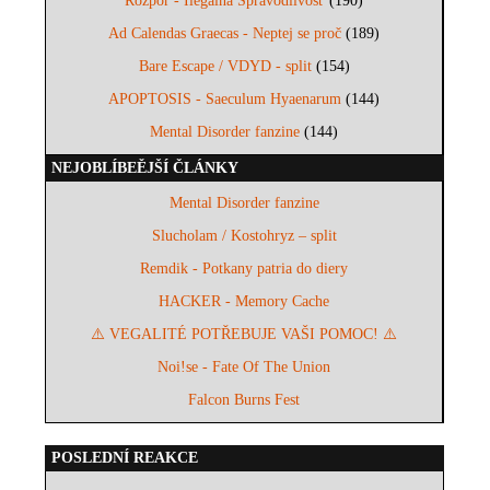
Rozpor - Ilegálna Spravodlivosť
(190)
Ad Calendas Graecas - Neptej se proč
(189)
Bare Escape / VDYD - split
(154)
APOPTOSIS - Saeculum Hyaenarum
(144)
Mental Disorder fanzine
(144)
NEJOBLÍBEĚJŠÍ ČLÁNKY
Mental Disorder fanzine
Slucholam / Kostohryz – split
Remdik - Potkany patria do diery
HACKER - Memory Cache
⚠️ VEGALITÉ POTŘEBUJE VAŠI POMOC! ⚠️
Noi!se - Fate Of The Union
Falcon Burns Fest
POSLEDNÍ REAKCE
...