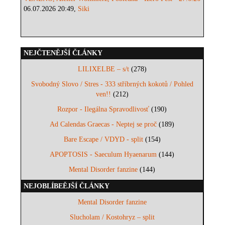
06.07.2026 20:49,
Siki
NEJČTENĚJŠÍ ČLÁNKY
LILIXELBE – s/t
(278)
Svobodný Slovo / Stres - 333 stříbrných kokotů / Pohled
ven!!
(212)
Rozpor - Ilegálna Spravodlivosť
(190)
Ad Calendas Graecas - Neptej se proč
(189)
Bare Escape / VDYD - split
(154)
APOPTOSIS - Saeculum Hyaenarum
(144)
Mental Disorder fanzine
(144)
NEJOBLÍBEĚJŠÍ ČLÁNKY
Mental Disorder fanzine
Slucholam / Kostohryz – split