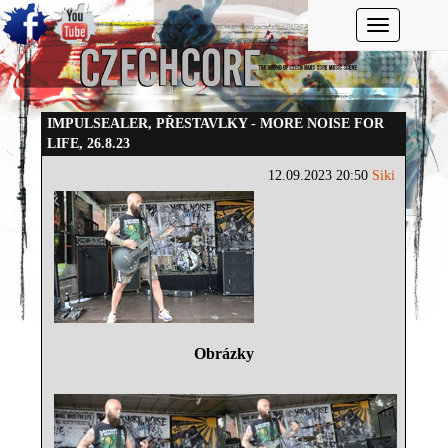
Toggle navi
IMPULSEALER, PŘESTAVLKY - MORE NOISE FOR
LIFE, 26.8.23
12.09.2023 20:50
Siki
Obrázky