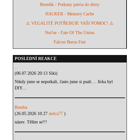
Remdik - Potkany patria do diery
HACKER - Memory Cache
⚠️ VEGALITÉ POTŘEBUJE VAŠI POMOC! ⚠️
Noi!se - Fate Of The Union
Falcon Burns Fest
POSLEDNÍ REAKCE
...
(06.07.2026 20:13 Siki)
Nikdy jsme se nepotkali, často jsme si psali.... Jirka byl
DIY....
Bomba
(26.05.2026 10:27
stelca77
)
název. Těšim se!!!