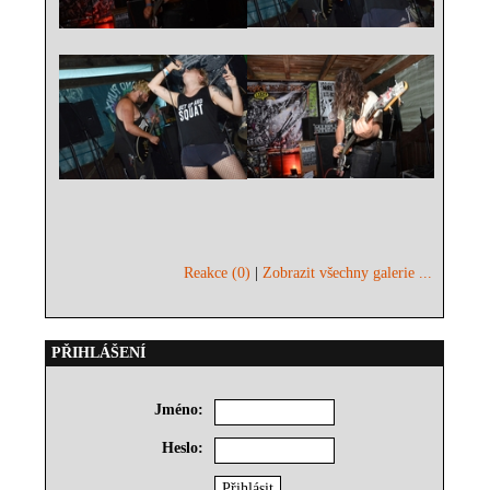
Reakce (0)
|
Zobrazit všechny galerie ...
PŘIHLÁŠENÍ
Jméno:
Heslo: