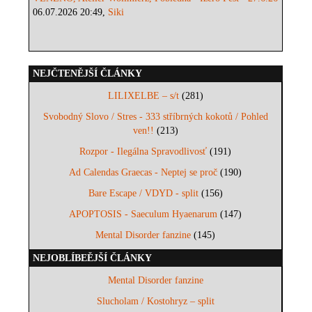
06.07.2026 20:49,
Siki
NEJČTENĚJŠÍ ČLÁNKY
LILIXELBE – s/t
(281)
Svobodný Slovo / Stres - 333 stříbrných kokotů / Pohled
ven!!
(213)
Rozpor - Ilegálna Spravodlivosť
(191)
Ad Calendas Graecas - Neptej se proč
(190)
Bare Escape / VDYD - split
(156)
APOPTOSIS - Saeculum Hyaenarum
(147)
Mental Disorder fanzine
(145)
NEJOBLÍBEĚJŠÍ ČLÁNKY
Mental Disorder fanzine
Slucholam / Kostohryz – split