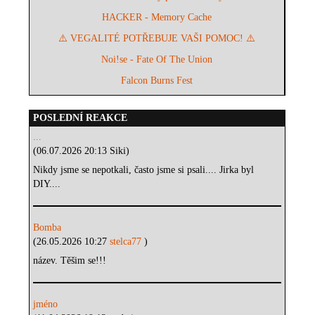
HACKER - Memory Cache
⚠️ VEGALITÉ POTŘEBUJE VAŠI POMOC! ⚠️
Noi!se - Fate Of The Union
Falcon Burns Fest
POSLEDNÍ REAKCE
...
(06.07.2026 20:13 Siki)
Nikdy jsme se nepotkali, často jsme si psali.... Jirka byl
DIY....
Bomba
(26.05.2026 10:27
stelca77
)
název. Těšim se!!!
jméno