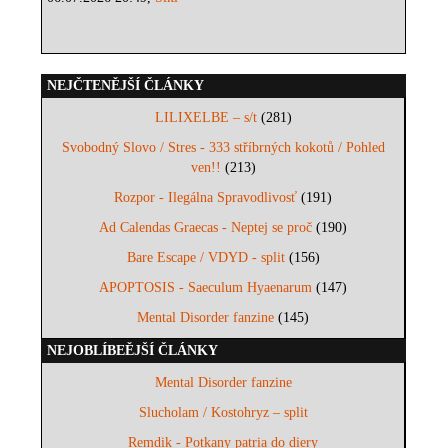
NEJČTENĚJŠÍ ČLÁNKY
LILIXELBE – s/t
(281)
Svobodný Slovo / Stres - 333 stříbrných kokotů / Pohled
ven!!
(213)
Rozpor - Ilegálna Spravodlivosť
(191)
Ad Calendas Graecas - Neptej se proč
(190)
Bare Escape / VDYD - split
(156)
APOPTOSIS - Saeculum Hyaenarum
(147)
Mental Disorder fanzine
(145)
NEJOBLÍBEĚJŠÍ ČLÁNKY
Mental Disorder fanzine
Slucholam / Kostohryz – split
Remdik - Potkany patria do diery