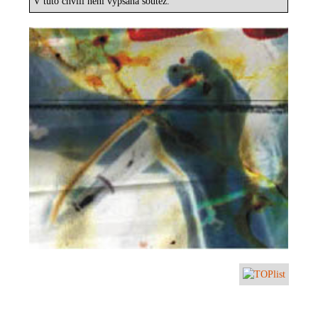
V tuto chvíli není vypsaná soutěž.