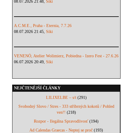
08.07.2026 21:48,
Siki
A.C.M.E., Praha - Eternia, 7.7.26
08.07.2026 21:45,
Siki
VENENÖ, Atelier Wolimierz, Pobiedna - Izero Fest - 27.6.26
06.07.2026 20:49,
Siki
NEJČTENĚJŠÍ ČLÁNKY
LILIXELBE – s/t
(291)
Svobodný Slovo / Stres - 333 stříbrných kokotů / Pohled
ven!!
(218)
Rozpor - Ilegálna Spravodlivosť
(194)
Ad Calendas Graecas - Neptej se proč
(193)