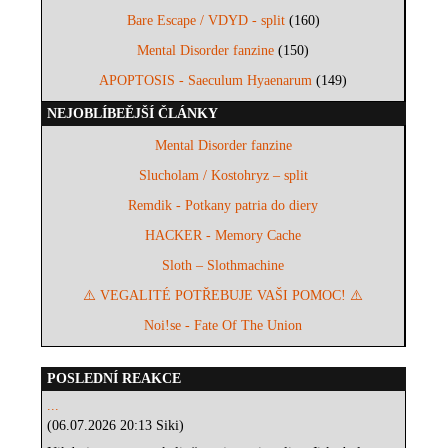
Bare Escape / VDYD - split
(160)
Mental Disorder fanzine
(150)
APOPTOSIS - Saeculum Hyaenarum
(149)
NEJOBLÍBEĚJŠÍ ČLÁNKY
Mental Disorder fanzine
Slucholam / Kostohryz – split
Remdik - Potkany patria do diery
HACKER - Memory Cache
Sloth – Slothmachine
⚠️ VEGALITÉ POTŘEBUJE VAŠI POMOC! ⚠️
Noi!se - Fate Of The Union
POSLEDNÍ REAKCE
...
(06.07.2026 20:13 Siki)