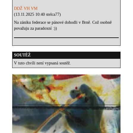
DDŽ VH VM
(13.11.2025 10:40 stelca77)
Na zániku federace se pánové dohodli v Brně. Což osobně
považuju za paradoxní :))
SOUTĚŽ
V tuto chvíli není vypsaná soutěž.