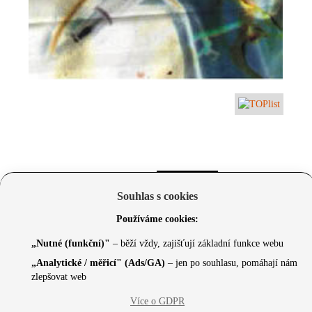
Souhlas s cookies
Používáme cookies:
„Nutné (funkční)"
– běží vždy, zajišťují základní funkce webu
„Analytické / měřicí" (Ads/GA)
– jen po souhlasu, pomáhají nám
zlepšovat web
© 2026 Czechcore.cz | Scripted by Sonic (
www.pro-
Více o GDPR