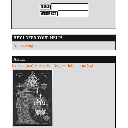
HEY I NEED YOUR HELP!
All booking...
AKCE
Evoken (usa) + TodoMal (esp) + Hnilomorna (cz)