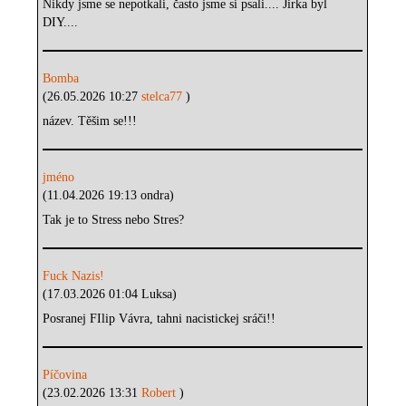
Nikdy jsme se nepotkali, často jsme si psali.... Jirka byl
DIY....
Bomba
(26.05.2026 10:27
stelca77
)
název. Těšim se!!!
jméno
(11.04.2026 19:13 ondra)
Tak je to Stress nebo Stres?
Fuck Nazis!
(17.03.2026 01:04 Luksa)
Posranej FIlip Vávra, tahni nacistickej sráči!!
Píčovina
(23.02.2026 13:31
Robert
)