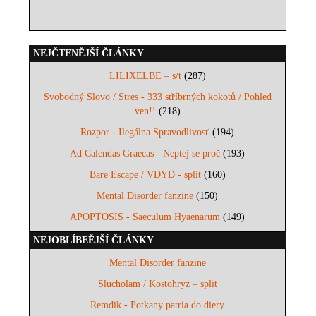
NEJČTENĚJŠÍ ČLÁNKY
LILIXELBE – s/t
(287)
Svobodný Slovo / Stres - 333 stříbrných kokotů / Pohled
ven!!
(218)
Rozpor - Ilegálna Spravodlivosť
(194)
Ad Calendas Graecas - Neptej se proč
(193)
Bare Escape / VDYD - split
(160)
Mental Disorder fanzine
(150)
APOPTOSIS - Saeculum Hyaenarum
(149)
NEJOBLÍBEĚJŠÍ ČLÁNKY
Mental Disorder fanzine
Slucholam / Kostohryz – split
Remdik - Potkany patria do diery