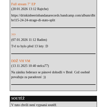
Full stream 7" EP
(20.01.2026 13:12 Rajtche)
https://drinkinbeerinbandanarecords.bandcamp.com/album/dbi
br115-24-24-strage-di-stato-split
???
(07.01.2026 11:12 Radim)
Tvl to bylo před 13 lety :D
DDŽ VH VM
(13.11.2025 10:40 stelca77)
Na zániku federace se pánové dohodli v Brně. Což osobně
považuju za paradoxní :))
SOUTĚŽ
V tuto chvíli není vypsaná soutěž.