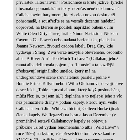
přívlastek „alternativní“! Poslechněte si krutě jízlivé, lyrické
i bezmála egomaniakální texty, nezúčastněně deklamované
Callahanovým barytonem, který celou novou desku drží
pohromadě, a soustřeďte se na vesměs decentní hudební
doprovod, na kterém se podíleli například bubeník Jim
White (člen Dirty Three, hrál s Ninou Nastasiou, Nickem
Cavem a Cat Power) nebo nadaná harfenistka, pianistka
Joanna Newsom, živoucí ozdoba labelu Drag City, kde
vydávají i Smog. Živá verze nezvykle otevřeného, osobního
alba „A River Ain´t Too Much To Love“ (Callahan, jehož
ranná alba definovala pojem „lo-fi music“ a ta pozdější
představují originálního umělce, který má na
undergroundové scéně srovnatelnou paralelu jedině v
Bonnie Prince Billym neboli Willu Oldhamovi, o svojí nové
desce řekl: „Tohle je první album, který když poslouchám,
můžu říct: jo, to jsem já,“) doplněná o to nejlepší jeho z víc
než patnáctileté dráhy v podání kapely, kterou nyní vedle
Callahana tvoří Jim White za bicími, Colleen Burke (jinak
členka kapely We Regazzi) na basu a Jason Dezember (v
proměnlivé sestavě Callahanovy kapely se objevuje
průběžně už od vydání fenomenálního alba „Wild Love“ v
roce 1995) na kytaru, vás přesvědčí o tom, že setkání se
SMOG tváří v tvář je událost, na kterou nezapomenete.