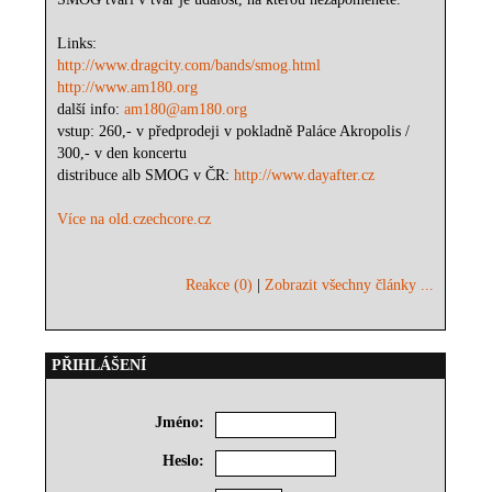
Links:
http://www.dragcity.com/bands/smog.html
http://www.am180.org
další info:
am180@am180.org
vstup: 260,- v předprodeji v pokladně Paláce Akropolis /
300,- v den koncertu
distribuce alb SMOG v ČR:
http://www.dayafter.cz
Více na old.czechcore.cz
Reakce (0)
|
Zobrazit všechny články ...
PŘIHLÁŠENÍ
Jméno:
Heslo: