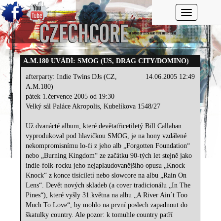
Toggle navi
A.M.180 UVÁDÍ: SMOG (US, DRAG CITY/DOMINO)
afterparty: Indie Twins DJs (CZ,
14.06.2005 12:49
A.M.180)
pátek 1.července 2005 od 19:30
Velký sál Paláce Akropolis, Kubelíkova 1548/27
Už dvanácté album, které devětatřicetiletý Bill Callahan
vyprodukoval pod hlavičkou SMOG, je na hony vzdálené
nekompromisnímu lo-fi z jeho alb „Forgotten Foundation“
nebo „Burning Kingdom“ ze začátku 90-tých let stejně jako
indie-folk-rocku jeho nejaplaudovanějšího opusu „Knock
Knock“ z konce tisíciletí nebo slowcore na albu „Rain On
Lens“. Devět nových skladeb (a cover tradicionálu „In The
Pines“), které vyšly 31.května na albu „A River Ain´t Too
Much To Love“, by mohlo na první poslech zapadnout do
škatulky country. Ale pozor: k tomuhle country patří