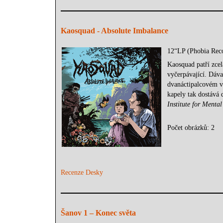
Kaosquad - Absolute Imbalance
12“LP (Phobia Rec
Kaosquad patří zcel
vyčerpávající. Dáva
dvanáctipalcovém v
kapely tak dostává 
Institute for Menta
Počet obrázků: 2
Recenze Desky
Šanov 1 – Konec světa