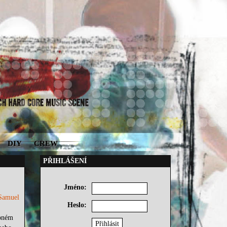
DIY
CREW
PŘIHLÁŠENÍ
Jméno:
Samuel
Heslo:
upném