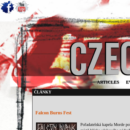
ARTICLES
E
ČLÁNKY
Falcon Burns Fest
Pořadatelská kapela Morde poř