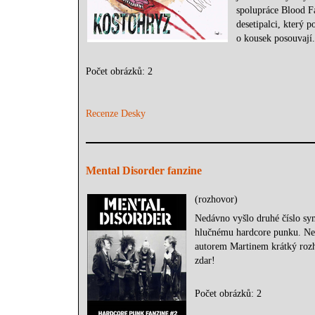
spolupráce Blood F
desetipalci, který 
o kousek posouvají.
Počet obrázků: 2
Recenze Desky
Mental Disorder fanzine
(rozhovor)
Nedávno vyšlo druhé číslo sy
hlučnému hardcore punku. Ned
autorem Martinem krátký rozho
zdar!
Počet obrázků: 2