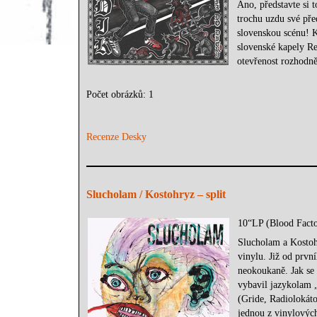
Ano, představte si t
trochu uzdu své pře
slovenskou scénu! 
slovenské kapely Re
otevřenost rozhodně
Počet obrázků: 1
Recenze Desky
Slucholam / Kostohryz – split
10“LP (Blood Facto
Slucholam a Kostoh
vinylu. Již od prvn
neokoukaně. Jak se 
vybavil jazykolam „
(Gride, Radiolokáto
jednou z vinylových