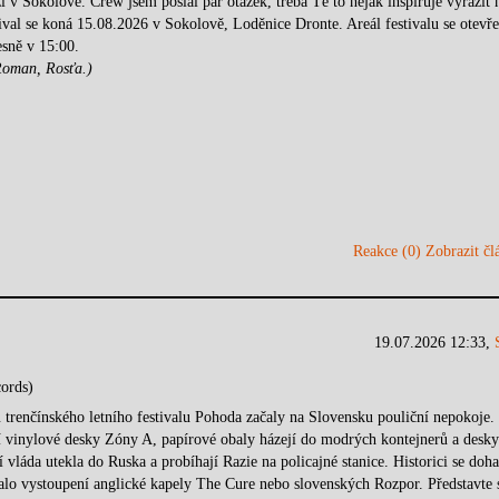
í v Sokolově. Crew jsem poslal pár otázek, třeba Tě to nějak inspiruje vyrazit 
al se koná 15.08.2026 v Sokolově, Loděnice Dronte. Areál festivalu se otevře
esně v 15:00.
Roman, Rosťa.)
Reakce (0)
Zobrazit člá
19.07.2026 12:33,
ords)
 trenčínského letního festivalu Pohoda začaly na Slovensku pouliční nepokoje.
í vinylové desky Zóny A, papírové obaly házejí do modrých kontejnerů a desk
í vláda utekla do Ruska a probíhají Razie na policajné stanice. Historici se doha
ovalo vystoupení anglické kapely The Cure nebo slovenských Rozpor. Představte s