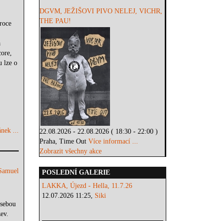
DGVM, JEŽIŠOVI PIVO NELEJ, VICHR,
THE PAU!
roce
a
ore,
u lze o
nek ...
22.08.2026 - 22.08.2026 ( 18:30 - 22:00 )
Praha, Time Out
Více informací ...
Zobrazit všechny akce
Samuel
POSLEDNÍ GALERIE
LAKKA, Újezd - Hella, 11.7.26
12.07.2026 11:25,
Siki
 sebou
ev.