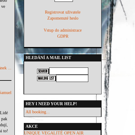
nebo
 ve
Registrovat uživatele
Zapomenuté heslo
Vstup do administrace
GDPR
HLEDÁNÍ A MAIL LIST
nek ...
Samuel
HEY I NEED YOUR HELP!
All booking...
 Lidé
y pak
dují,
AKCE
i to!
UNIQUE VEGALITÉ OPEN AIR