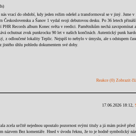
ds)
ás vrací do období, kdy jeden režim odešel a transformoval se v jiný. Jsme v 
m Československu a Šanov 1 vydal svoji debutovou desku. Po 36 letech přináší
tví PHR Records album Konec světa v reedici. Pamětníkům nechá zavzpomínat 
vá ochutnat zvuk punkrocku 90 let v našich končinách. Autentický punk hardc
cký, z odloučené lokality Teplic. Nejspíš to nebylo v úmyslu, ale s odstupem čas
e z jistého úhlu pohledu dokumentem své doby.
Reakce (0)
Zobrazit člá
17.06.2026 18:12,
rala zcela určitě nejednou upoutalo pozornost svými tituly a já mám právě před
hým názvem Bez komentáře. Hned v úvodu řeknu, že to je hodně symbolický náz