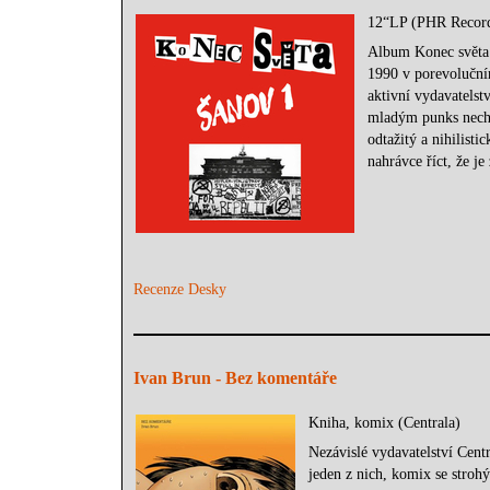
12“LP (PHR Recor
Album Konec světa n
1990 v porevoluční
aktivní vydavatels
mladým punks nechá
odtažitý a nihilisti
nahrávce říct, že j
Recenze Desky
Ivan Brun - Bez komentáře
Kniha, komix (Centrala)
Nezávislé vydavatelství Cent
jeden z nich, komix se stro