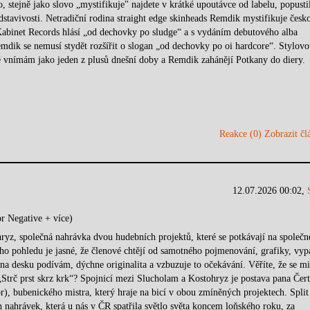
o, stejně jako slovo „mystifikuje" najdete v krátké upoutávce od labelu, popusti
dstavivosti. Netradiční rodina straight edge skinheads Remdik mystifikuje česk
Kabinet Records hlásí „od dechovky po sludge“ a s vydáním debutového alba
mdik se nemusí stydět rozšířit o slogan „od dechovky po oi hardcore“. Stylovo
 vnímám jako jeden z plusů dnešní doby a Remdik zahánějí Potkany do diery.
Reakce (0)
Zobrazit člá
12.07.2026 00:02,
r Negative + více)
ryz, společná nahrávka dvou hudebních projektů, které se potkávají na společ
ího pohledu je jasné, že členové chtějí od samotného pojmenování, grafiky, vyp
na desku podívám, dýchne originalita a vzbuzuje to očekávání. Věříte, že se mi
Strč prst skrz krk“? Spojnicí mezi Slucholam a Kostohryz je postava pana Čert
r), bubenického mistra, který hraje na bicí v obou zmíněných projektech. Split
 nahrávek, která u nás v ČR spatřila světlo světa koncem loňského roku, za