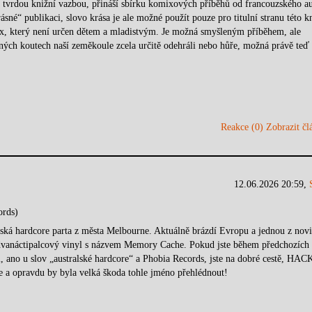
 tvrdou knižní vazbou, přináší sbírku komixových příběhů od francouzského a
sné“ publikaci, slovo krása je ale možné použít pouze pro titulní stranu této k
x, který není určen dětem a mladistvým. Je možná smyšleným příběhem, ale
ných koutech naší zeměkoule zcela určitě odehráli nebo hůře, možná právě teď
Reakce (0)
Zobrazit člá
12.06.2026 20:59,
ords)
ká hardcore parta z města Melbourne. Aktuálně brázdí Evropu a jednou z nov
dvanáctipalcový vinyl s názvem Memory Cache. Pokud jste během předchozích
li, ano u slov „australské hardcore“ a Phobia Records, jste na dobré cestě, HA
e a opravdu by byla velká škoda tohle jméno přehlédnout!