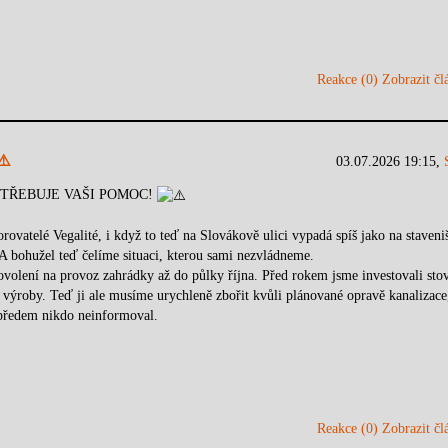
Reakce (0)
Zobrazit člá
⚠️
03.07.2026 19:15,
TŘEBUJE VAŠI POMOC!
rovatelé Vegalité, i když to teď na Slovákově ulici vypadá spíš jako na staveniš
A bohužel teď čelíme situaci, kterou sami nezvládneme.
povolení na provoz zahrádky až do půlky října. Před rokem jsme investovali sto
é výroby. Teď ji ale musíme urychleně zbořit kvůli plánované opravě kanalizace
 předem nikdo neinformoval.
Reakce (0)
Zobrazit člá