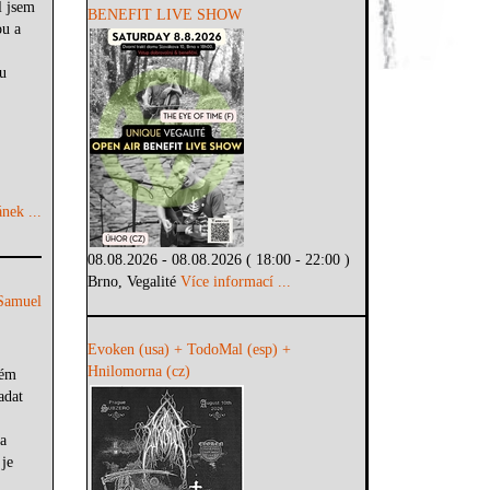
l jsem
BENEFIT LIVE SHOW
ou a
u
nek ...
08.08.2026 - 08.08.2026 ( 18:00 - 22:00 )
Brno, Vegalité
Více informací ...
Samuel
Evoken (usa) + TodoMal (esp) +
Hnilomorna (cz)
ném
adat
a
 je