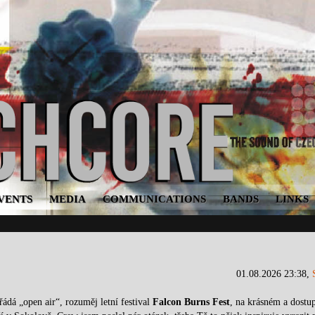
VENTS
MEDIA
COMMUNICATIONS
BANDS
LINKS
01.08.2026 23:38,
ádá „open air“, rozuměj letní festival
Falcon Burns Fest
, na krásném a dost