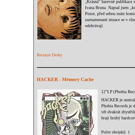
„Krásná“ barevné publikace s
Ivana Bruna. Napsal jsem „krá
Pozor, před sebou máte komi
zaznamenané situace se v růz
odehrávají.
Recenze Desky
HACKER - Memory Cache
12“LP (Phobia Rec
HACKER je australs
Phobia Records je 
vět dvakrát zbystři
hrají hrubý hardcor
Počet obrázků: 1