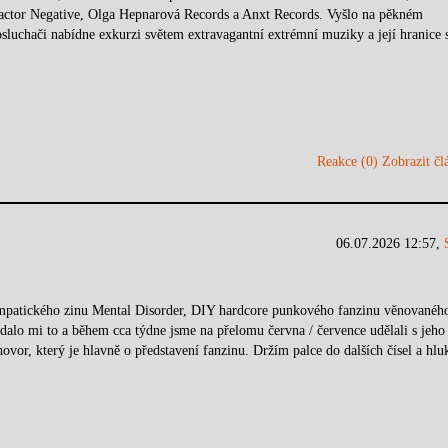
actor Negative, Olga Hepnarová Records a Anxt Records. Vyšlo na pěkném
posluchači nabídne exkurzi světem extravagantní extrémní muziky a její hranice 
Reakce (0)
Zobrazit člá
06.07.2026 12:57,
mpatického zinu Mental Disorder, DIY hardcore punkového fanzinu věnovanéh
alo mi to a během cca týdne jsme na přelomu června / července udělali s jeho
vor, který je hlavně o představení fanzinu. Držím palce do dalších čísel a hlu