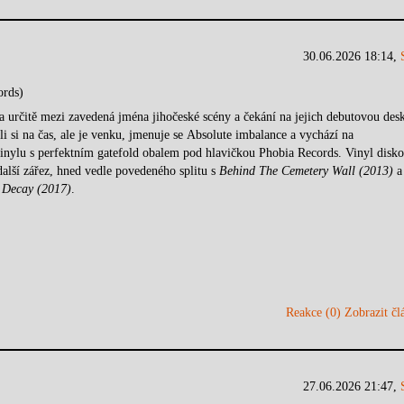
30.06.2026 18:14,
ords)
a určitě mezi zavedená jména jihočeské scény a čekání na jejich debutovou des
li si na čas, ale je venku, jmenuje se Absolute imbalance a vychází na
inylu s perfektním gatefold obalem pod hlavičkou Phobia Records. Vinyl disko
další zářez, hned vedle povedeného splitu s
Behind The Cemetery Wall (2013)
a 
l Decay (2017)
.
Reakce (0)
Zobrazit člá
27.06.2026 21:47,