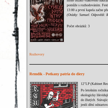
místě blízko vlakového nádraž
pomůže s rozhodováním. Festiv
13:00 a první kapela začne př
(Otázky: Samuel. Odpovědi: 
Počet obrázků: 3
Rozhovory
Remdik - Potkany patria do diery
12“LP (Kabinet Rec
Po letošním ročníku
ekologicky likviduj
do žlutých. Stávajíc
jestli dění odstart