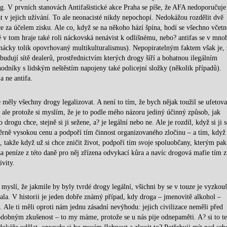
g. V prvních stanovách Antifašistické akce Praha se píše, že AFA nedoporučuje
 v jejich užívání. To ale neonacisté nikdy nepochopí. Nedokážou rozdělit dvě
uce za účelem zisku. Ale co, když se na někoho hází špína, hodí se všechno včetně
ě v tom hraje také roli náckovská nenávist k odlišnému, nebo? antifas se v mno
nácky tolik opovrhovaný multikulturalismus). Nepopiratelným faktem však je, 
budují sítě dealerů, prostřednictvím kterých drogy šíří a bohatnou ilegálním
odníky s lidským neštěstím napojeny také policejní složky (několik případů).
a ne antifa.
 měly všechny drogy legalizovat. A není to tím, že bych nějak toužil se ufetova
, ale protože si myslím, že je to podle mého názoru jediný účinný způsob, jak
ogu chce, stejně si ji sežene, a? je legální nebo ne. Ale je rozdíl, když si ji 
ně vysokou cenu a podpoří tím činnost organizovaného zločinu – a tím, když s
u, takže když už si chce zničit život, podpoří tím svoje spoluobčany, kterým pak
 peníze z této daně pro něj zřízena odvykací kůra a navíc drogová mafie tím zt
ivity.
i myslí, že jakmile by byly tvrdé drogy legální, všichni by se v touze je vyzkouš
vala. V historii je jeden dobře známý případ, kdy droga – jmenovitě alkohol –
Ale ti měli oproti nám jednu zásadní nevýhodu: jejich civilizace neměli před
obným zkušenost – to my máme, protože se u nás pije odnepaměti. A? si to t