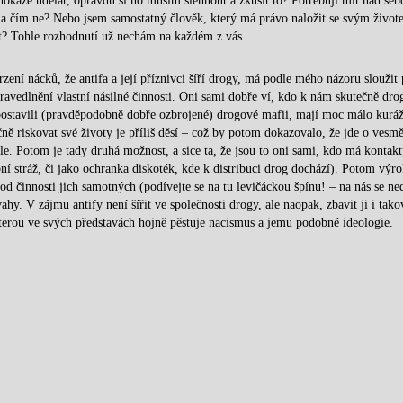
okáže udělat, opravdu si ho musím šlehnout a zkusit to? Potřebuji mít nad sebo
t a čím ne? Nebo jsem samostatný člověk, který má právo naložit se svým život
t? Tohle rozhodnutí už nechám na každém z vás.
vrzení nácků, že antifa a její příznivci šíří drogy, má podle mého názoru sloužit
ravedlnění vlastní násilné činnosti. Oni sami dobře ví, kdo k nám skutečně dro
ci postavili (pravděpodobně dobře ozbrojené) drogové mafii, mají moc málo kuráž
čně riskovat své životy je příliš děsí – což by potom dokazovalo, že jde o vesm
ile. Potom je tady druhá možnost, a sice ta, že jsou to oni sami, kdo má kontak
ní stráž, či jako ochranka diskoték, kde k distribuci drog dochází). Potom výro
 od činnosti jich samotných (podívejte se na tu levičáckou špínu! – na nás se ned
hy. V zájmu antify není šířit ve společnosti drogy, ale naopak, zbavit ji i tak
kterou ve svých představách hojně pěstuje nacismus a jemu podobné ideologie.