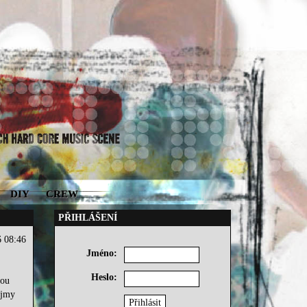
DIY
CREW
PŘIHLÁŠENÍ
6 08:46
Jméno:
Heslo:
kou
ojmy