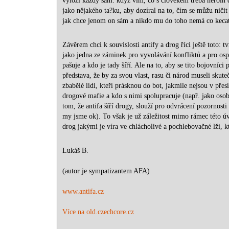
vyloží každý sám: když vím, co s člověkem třeba heroin d
jako nějakého ta?ku, aby dozíral na to, čím se můžu niči
jak chce jenom on sám a nikdo mu do toho nemá co keca
Závěrem chci k souvislosti antify a drog říci ještě toto: t
jako jedna ze záminek pro vyvolávání konfliktů a pro osp
pašuje a kdo je tady šíří. Ale na to, aby se tito bojovní
představa, že by za svou vlast, rasu či národ museli skute
zbabělé lidi, kteří prásknou do bot, jakmile nejsou v přes
drogové mafie a kdo s nimi spolupracuje (např. jako osob
tom, že antifa šíří drogy, slouží pro odvrácení pozornosti
my jsme ok). To však je už záležitost mimo rámec této úva
drog jakými je víra ve chlácholivé a pochlebovačné lži, 
Lukáš B.
(autor je sympatizantem AFA)
www.antifa.cz
Více na old.czechcore.cz