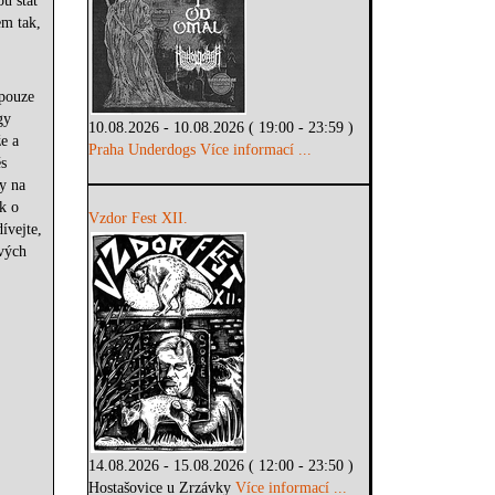
u stát
em tak,
 pouze
gy
10.08.2026 - 10.08.2026 ( 19:00 - 23:59 )
e a
Praha Underdogs
Více informací ...
ěs
ty na
k o
Vzdor Fest XII.
ívejte,
ových
14.08.2026 - 15.08.2026 ( 12:00 - 23:50 )
Hostašovice u Zrzávky
Více informací ...