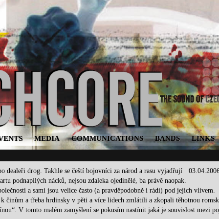
VENTS
MEDIA
COMMUNICATIONS
BANDS
LINKS
o dealeři drog. Takhle se čeští bojovníci za národ a rasu vyjadřují
03.04.200
partu podnapilých nácků, nejsou zdaleka ojedinělé, ba právě naopak.
 společnosti a sami jsou velice často (a pravděpodobně i rádi) pod jejich vlivem.
k činům a třeba hrdinsky v pěti a více lidech zmlátili a zkopali těhotnou roms
pínou“. V tomto malém zamyšlení se pokusím nastínit jaká je souvislost mezi p