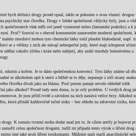
é bych definici drogy prostě opsal, takže se pokusím o svou vlastní: drogou 
a psychický stav člověka. Drogy v lidské společnosti vždycky byly, jsou a vž
ých společnostech však měli své jasně vymezené místo (šamanské praktiky) a k j
 nyní. Proč? Souvisí to s obecně konzumním nastavením moderní společnosti, k
 V malém množství mohou tyto chemické látky totiž působit blahodárně, např. ti
tví se z většiny z nich ale stávají nebezpečné jedy, které mají schopnost učinit
 udělat cokoliv (třeba i krást nebo zabíjet), aby unikl mnohdy bolestivému a
rogy.
hol, nikotin a kofein. Je to dáno společenskou konvencí. Tyto látky známe už dl
nadné se alkoholem upít k smrti a běžně se to děje, nepanuje z ničí strany snaha
ového člověka dívali jako na blázna. Proč potom panuje nevole ohledně tolik
čná jako alkohol? Prostě tady není doma, to je celý problém. U tvrdých drog j
ntovat, že jsou příliš tvrdé a závislost na nich nastává velice brzy. Alkohol 
tu, která přináší každoročně tučné zisky – bez ohledu na zdravotní rizika, kter
rou drogy. K tomuto tvrzení mohu dodat snad jen to, že cílem antify je bojovat pr
amořit celou společnost drogami, tudíž mi připadá tento výrok o šíření drog 
 mimo jiné také proti šíření toxikomanie. Můžeme najít starší anarchistické neb