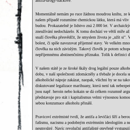
antifa-drogy-náckové.
Momentálně nemám po ruce žádnou moudrou knihu, ze kter
našem případě rozumíme chemickou látku, která má vliv n
budou. Prokazatelně je lidstvo zná 2.000 let. V archaick
zneužívání nedocházelo. K tomu dochází ve větší míře až
snaží člověka přesvědčit, že smyslem života je „užít si“.
bolest, či spíše navozovat příjemné stavy. Ve velkém množs
člověka na nich závislým. Takový člověk je potom schopen
nepříjemnému abstinenčnímu příznaku. Tolik k definici d
V našem státě je ze široké škály drog legální pouze alko
dobu, v naší společnosti zdomácněly a třebaže je docela s
alkoholické nápoje zakázat, naopak, všichni by se na tak
diskutované legalizace marihuany, která není tak nebezpe
jsou např. heroin nebo kokain se dá celkem rozumně argume
představuje pro stát i kapitalismus velmi výnosnou komodi
sebou konzumace alkoholu přináší.
Pravicoví extrémisté tvrdí, že antifa a levičáci šíří a be
fašismu, nacismu a podobným extrémním ideologiím a ne z
nesmyslný. Navíc revoluční antifašisté otevřeně vystupují