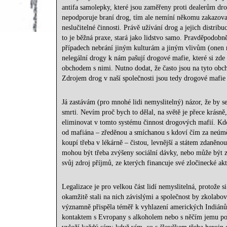
antifa samolepky, které jsou zaměřeny proti dealerům dro
nepodporuje braní drog, tím ale nemíní někomu zakazovat
neslučitelné činnosti. Právě užívání drog a jejich distrib
to je běžná praxe, stará jako lidstvo samo. Pravděpodobn
případech nebrání jiným kulturám a jiným vlivům (onen 
nelegální drogy k nám pašují drogové mafie, které si zde 
obchodem s nimi. Nutno dodat, že často jsou na tyto obch
Zdrojem drog v naší společnosti jsou tedy drogové mafie 
Já zastávám (pro mnohé lidi nemyslitelný) názor, že by se
smrti. Nevím proč bych to dělal, na světě je přece krásně
eliminovat v tomto systému činnost drogových mafií. Kdo dr
od mafiána – zředěnou a smíchanou s kdoví čím za neúměr
koupí třeba v lékárně – čistou, levnější a státem zdaněno
mohou být třeba zvýšeny sociální dávky, nebo může být za
svůj zdroj příjmů, ze kterých financuje své zločinecké akt
Legalizace je pro velkou část lidí nemyslitelná, protože s
okamžitě stali na nich závislými a společnost by zkolabo
významně přispěla téměř k vyhlazení amerických Indiánů. 
kontaktem s Evropany s alkoholem nebo s něčím jemu pod