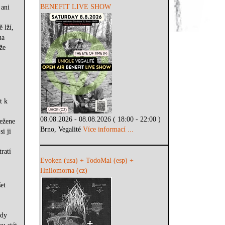
BENEFIT LIVE SHOW
 ani
 lží,
ha
že
t k
08.08.2026 - 08.08.2026 ( 18:00 - 22:00 )
sežene
Brno, Vegalité
Více informací ...
i ji
ratí
Evoken (usa) + TodoMal (esp) +
Hnilomorna (cz)
et
edy