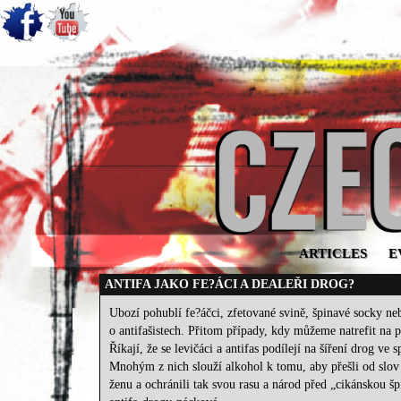
ARTICLES
E
ANTIFA JAKO FE?ÁCI A DEALEŘI DROG?
Ubozí pohublí fe?áčci, zfetované svině, špinavé socky neb
o antifašistech. Přitom případy, kdy můžeme natrefit na 
Říkají, že se levičáci a antifas podílejí na šíření drog ve
Mnohým z nich slouží alkohol k tomu, aby přešli od slov 
ženu a ochránili tak svou rasu a národ před „cikánskou š