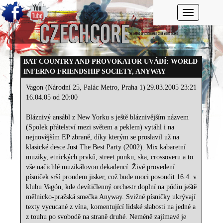
Toggle navi
BAT COUNTRY AND PROVOKATOR UVÁDÍ: WORLD
INFERNO FRIENDSHIP SOCIETY, ANYWAY
Vagon (Národní 25, Palác Metro, Praha 1)
29.03.2005 23:21
16.04.05 od 20:00
Bláznivý ansábl z New Yorku s ještě bláznivějším názvem
(Spolek přátelství mezi světem a peklem) vytáhl i na
nejnovějším EP zbraně, díky kterým se proslavil už na
klasické desce Just The Best Party (2002). Mix kabaretní
muziky, etnických prvků, street punku, ska, crossoveru a to
vše načichlé muzikálovou dekadencí. Živé provedení
písniček srší proudem jisker, což bude moci posoudit 16.4. v
klubu Vagón, kde devítičlenný orchestr doplní na pódiu ještě
mělnicko-pražská smečka Anyway. Svižné písničky ukrývají
texty vycucané z vína, komentující lidské slabosti na jedné a
z touhu po svobodě na straně druhé. Neméně zajímavé je