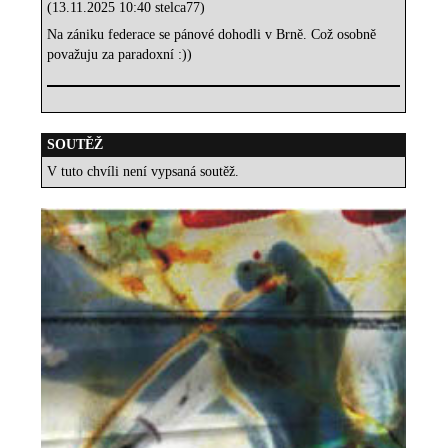
(13.11.2025 10:40 stelca77)
Na zániku federace se pánové dohodli v Brně. Což osobně
považuju za paradoxní :))
SOUTĚŽ
V tuto chvíli není vypsaná soutěž.