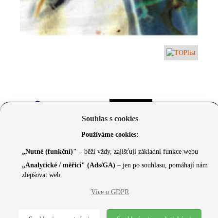
Souhlas s cookies
Používáme cookies:
„Nutné (funkční)"
– běží vždy, zajišťují základní funkce webu
„Analytické / měřicí" (Ads/GA)
– jen po souhlasu, pomáhají nám
zlepšovat web
© 2026 Czechcore.cz | Scripted by Sonic (
www.pro-
Více o GDPR
neziskovky.cz
) | Design concept by
Max