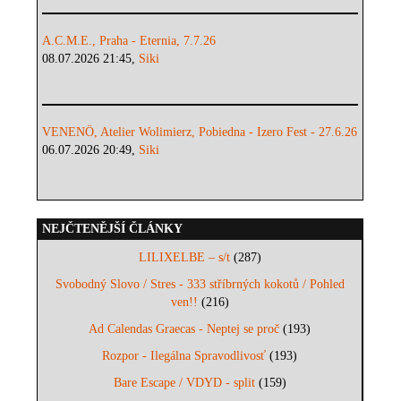
A.C.M.E., Praha - Eternia, 7.7.26
08.07.2026 21:45,
Siki
VENENÖ, Atelier Wolimierz, Pobiedna - Izero Fest - 27.6.26
06.07.2026 20:49,
Siki
NEJČTENĚJŠÍ ČLÁNKY
LILIXELBE – s/t
(287)
Svobodný Slovo / Stres - 333 stříbrných kokotů / Pohled
ven!!
(216)
Ad Calendas Graecas - Neptej se proč
(193)
Rozpor - Ilegálna Spravodlivosť
(193)
Bare Escape / VDYD - split
(159)