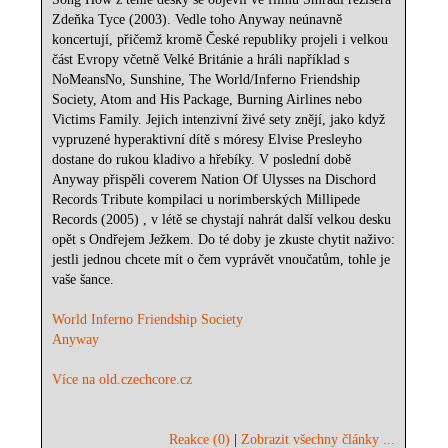
Zdeňka Tyce (2003). Vedle toho Anyway neúnavně
koncertují, přičemž kromě České republiky projeli i velkou
část Evropy včetně Velké Británie a hráli například s
NoMeansNo, Sunshine, The World/Inferno Friendship
Society, Atom and His Package, Burning Airlines nebo
Victims Family. Jejich intenzivní živé sety znějí, jako když
vypruzené hyperaktivní dítě s móresy Elvise Presleyho
dostane do rukou kladivo a hřebíky. V poslední době
Anyway přispěli coverem Nation Of Ulysses na Dischord
Records Tribute kompilaci u norimberských Millipede
Records (2005) , v létě se chystají nahrát další velkou desku
opět s Ondřejem Ježkem. Do té doby je zkuste chytit naživo:
jestli jednou chcete mít o čem vyprávět vnoučatům, tohle je
vaše šance.
World Inferno Friendship Society
Anyway
Více na old.czechcore.cz
Reakce (0)
|
Zobrazit všechny články ...