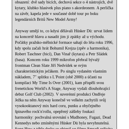
obsazení: dvě sady bicích, dechová sekce o 4 nástrojích, dvě
kytary, klubko hlasivek plus piano s akordeonem. A perlička
na závěr, kapela jede v současné době tour po boku
legendárních Britů New Model Army!
Anyway umějí to, co kdysi dělávali Hüsker Dü: urvat lidem
na koncertě hlavu a nasadit jim ji zpátky až u východu.
Počátky pražsko-mělnické formace sahají do léta roku 1996,
kdy spolu začali hrát Bohumil Krejza (zpěv a harmonika),
Robert Taschner (bicí), Dan Vinař (kytara) a Petr Sládek
(basa). Koncem roku 1999 mikrofon přebral bývalý
frontman Clean Slate Jiří Nedvídek se svým
charakteristickým ječákem. Po singlu vydaném vlastním
nákladem, 7" splitku s L'Point (obě 2000) a účasti na
kompilaci My Time Is Over (2001), kam přispěli svou
frenetickou World's A Stage, Anyway vydali dlouhohrající
debut Golf Club (2002). V suverénní produkci Ondřeje
Ježka na něm Anyway konečně ve velkém zachytili svůj
vysokooktanový mix hard coru, punku a obyčejného
špinavého rock'n'rollu, opepřený zášlehy foukací
harmoniky: pochvalná srovnání s Mudhoney, Fugazi, Dead
Kennedys nebo zmíněnými Hüsker Dü byla nevyhnutelná.
Song How z téhle desky se objevil ve filmu Smradi režiséra