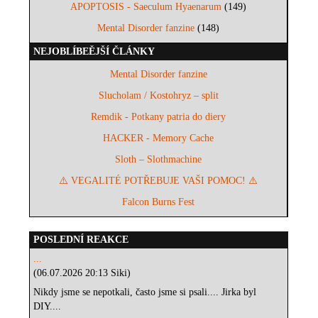
APOPTOSIS - Saeculum Hyaenarum
(149)
Mental Disorder fanzine
(148)
NEJOBLÍBEĚJŠÍ ČLÁNKY
Mental Disorder fanzine
Slucholam / Kostohryz – split
Remdik - Potkany patria do diery
HACKER - Memory Cache
Sloth – Slothmachine
⚠️ VEGALITÉ POTŘEBUJE VAŠI POMOC! ⚠️
Falcon Burns Fest
POSLEDNÍ REAKCE
...
(06.07.2026 20:13 Siki)
Nikdy jsme se nepotkali, často jsme si psali.... Jirka byl
DIY....