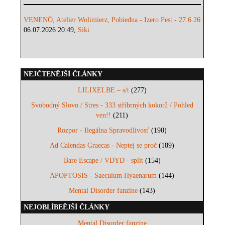
VENENÖ, Atelier Wolimierz, Pobiedna - Izero Fest - 27.6.26
06.07.2026 20:49,
Siki
NEJČTENĚJŠÍ ČLÁNKY
LILIXELBE – s/t
(277)
Svobodný Slovo / Stres - 333 stříbrných kokotů / Pohled
ven!!
(211)
Rozpor - Ilegálna Spravodlivosť
(190)
Ad Calendas Graecas - Neptej se proč
(189)
Bare Escape / VDYD - split
(154)
APOPTOSIS - Saeculum Hyaenarum
(144)
Mental Disorder fanzine
(143)
NEJOBLÍBEĚJŠÍ ČLÁNKY
Mental Disorder fanzine