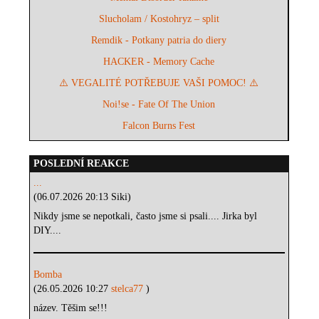
Slucholam / Kostohryz – split
Remdik - Potkany patria do diery
HACKER - Memory Cache
⚠️ VEGALITÉ POTŘEBUJE VAŠI POMOC! ⚠️
Noi!se - Fate Of The Union
Falcon Burns Fest
POSLEDNÍ REAKCE
...
(06.07.2026 20:13 Siki)
Nikdy jsme se nepotkali, často jsme si psali.... Jirka byl
DIY....
Bomba
(26.05.2026 10:27
stelca77
)
název. Těšim se!!!