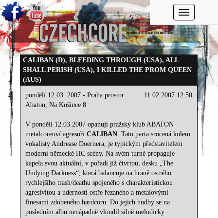
Toggle navi
CALIBAN (D), BLEEDING THROUGH (USA), ALL
SHALL PERISH (USA), I KILLED THE PROM QUEEN
(AUS)
pondělí 12.03. 2007 - Praha prostor
11.02.2007 12:50
Abaton, Na Košince 8
V pondělí 12.03.2007 opanují pražský klub ABATON
metalcoreoví agresoři
CALIBAN
. Tato parta srocená kolem
vokalisty Andrease Doernera, je typickým představitelem
moderní německé HC scény. Na svém turné propaguje
kapela svou aktuální, v pořadí již čtvrtou, desku „The
Undying Darkness“, která balancuje na hraně ostrého
rychlejšího trash/deathu spojeného s charakteristickou
agresivitou a úderností ostře řezaného a metalovými
finesami zdobeného hardcoru. Do jejich hudby se na
posledním albu nenápadně vloudil silně melodicky