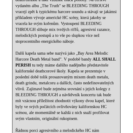
vydaném albu „The Truth“ se BLEEDING THROUGH
vracejí zpět k typickému harcore soundu a stávají se jakámsi
příkladem vývoje americké HC scény, která jakoby se
vracela ke svým kořenům. Vystoupení BLEEDING
THROUGH slibuje mix tvrdých riffů, agresivní razance,
melodických postupů a to vše po slupkou více než
stoprocentního energického náboje.
Další kapela sama sebe nazývá jako „Bay Area Melodic
Harcore Death Metal band“. V podobě bandy
ALL SHALL
PERISH
tu tedy máme dalšího nadějného představitele
kalifornské deathcorové školy. Kapela se prezentuje v
poslední době tolik prosazovaným mixem death metalu,
death grindu, metalcoru a dalších, často nedefinovatelných
vlivů. Zajímavé bude zejména srovnání s jejich kolegy z
BLEEDING THROUGH a návštěvník koncertu tak bude
mít vzácnou příležitost zhodnotit výkony dvou kapel, které
byly ve svých počátcích ovlivňovány kalifornskou HC
scénou, ale momentálně se každá z nich snaží profilovat
svým vlastním, originální rukopisem.
Řádnou porci agresivního a melodického HC nám