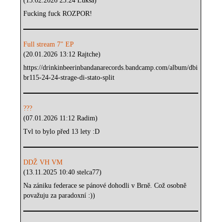
(13.02.2026 23:24 Luksa)
Fucking fuck ROZPOR!
Full stream 7" EP
(20.01.2026 13:12 Rajtche)
https://drinkinbeerinbandanarecords.bandcamp.com/album/dbi
br115-24-24-strage-di-stato-split
???
(07.01.2026 11:12 Radim)
Tvl to bylo před 13 lety :D
DDŽ VH VM
(13.11.2025 10:40 stelca77)
Na zániku federace se pánové dohodli v Brně. Což osobně
považuju za paradoxní :))