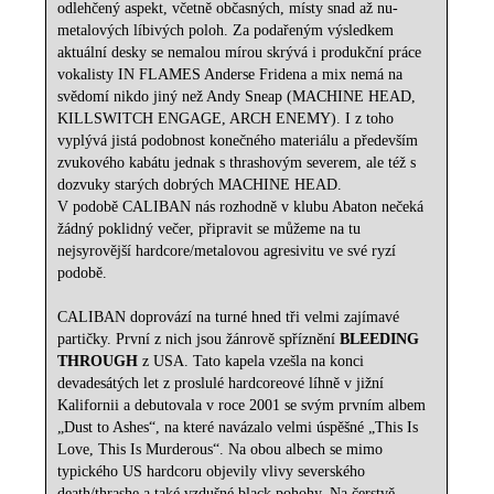
odlehčený aspekt, včetně občasných, místy snad až nu-
metalových líbivých poloh. Za podařeným výsledkem
aktuální desky se nemalou mírou skrývá i produkční práce
vokalisty IN FLAMES Anderse Fridena a mix nemá na
svědomí nikdo jiný než Andy Sneap (MACHINE HEAD,
KILLSWITCH ENGAGE, ARCH ENEMY). I z toho
vyplývá jistá podobnost konečného materiálu a především
zvukového kabátu jednak s thrashovým severem, ale též s
dozvuky starých dobrých MACHINE HEAD.
V podobě CALIBAN nás rozhodně v klubu Abaton nečeká
žádný poklidný večer, připravit se můžeme na tu
nejsyrovější hardcore/metalovou agresivitu ve své ryzí
podobě.
CALIBAN doprovází na turné hned tři velmi zajímavé
partičky. První z nich jsou žánrově spříznění
BLEEDING
THROUGH
z USA. Tato kapela vzešla na konci
devadesátých let z proslulé hardcoreové líhně v jižní
Kalifornii a debutovala v roce 2001 se svým prvním albem
„Dust to Ashes“, na které navázalo velmi úspěšné „This Is
Love, This Is Murderous“. Na obou albech se mimo
typického US hardcoru objevily vlivy severského
death/thrashe a také vzdušné black pohohy. Na čerstvě