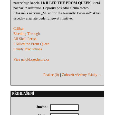
naservíruje kapela
I KILLED THE PROM QUEEN
, která
pochází z Austrálie. Doposud poslední album těchto
Klokanů s názvem „Music for the Recently Deceased“ sklízí
úspěchy a zajisté bude fungovat i naživo.
Caliban
Bleeding Through
All Shall Perish
I Killed the Prom Queen
Shindy Productions
Více na old.czechcore.cz
Reakce (0)
|
Zobrazit všechny články ...
PŘIHLÁŠENÍ
Jméno: