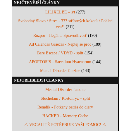
NEJČTENĚJŠÍ ČLÁNKY
LILIXELBE – s/t
(277)
Svobodný Slovo / Stres - 333 stříbrných kokotů / Pohled
ven!!
(211)
Rozpor - Ilegálna Spravodlivosť
(190)
Ad Calendas Graecas - Neptej se proč
(189)
Bare Escape / VDYD - split
(154)
APOPTOSIS - Saeculum Hyaenarum
(144)
Mental Disorder fanzine
(143)
NEJOBLÍBEĚJŠÍ ČLÁNKY
Mental Disorder fanzine
Slucholam / Kostohryz – split
Remdik - Potkany patria do diery
HACKER - Memory Cache
⚠️ VEGALITÉ POTŘEBUJE VAŠI POMOC! ⚠️