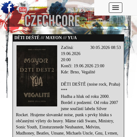
Toggle navi
DĚTI DEŠTĚ /// MAYON /// YUA
Začíná:
30.05.2026 08:53
19.06.2026
20:00
Končí: 19.06.2026 23:00
Kde: Brno, Vegalité
DĚTI DEŠTĚ (noise rock, Praha)
***
Hudba a hluk od roku 2000.
Bordel z podzemí. Od roku 2007
jsme součástí labelu Silver
Rocket. Hrajeme slovanské noise, punk s prvky hluku s
občasnými výlety do heavy. Máme rádi Swans, Ministry,
Sonic Youth, Einsturzenede Neubauten, Melvins,
Mudhoney, Beatles, Unsane, Michaels Uncle, Gnu, Lvmen,