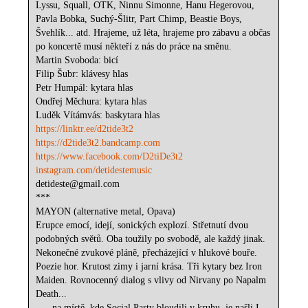
Lyssu, Squall, OTK, Ninnu Simonne, Hanu Hegerovou,
Pavla Bobka, Suchý-Šlitr, Part Chimp, Beastie Boys,
Švehlík... atd. Hrajeme, už léta, hrajeme pro zábavu a občas
po koncertě musí někteří z nás do práce na směnu.
Martin Svoboda: bicí
Filip Šubr: klávesy hlas
Petr Humpál: kytara hlas
Ondřej Měchura: kytara hlas
Luděk Vítámvás: baskytara hlas
https://linktr.ee/d2tide3t2
https://d2tide3t2.bandcamp.com
https://www.facebook.com/D2tiDe3t2
instagram.com/detidestemusic
detideste@gmail.com
***
MAYON (alternative metal, Opava)
Erupce emocí, idejí, sonických explozí. Střetnutí dvou
podobných světů. Oba toužily po svobodě, ale každý jinak.
Nekonečné zvukové pláně, přecházející v hlukové bouře.
Poezie hor. Krutost zimy i jarní krása. Tři kytary bez Iron
Maiden. Rovnocenný dialog s vlivy od Nirvany po Napalm
Death...
......na místě, kde Social Party bloudili v kruhu, je našli I