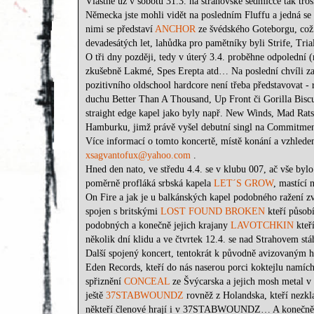
Vlastně už v sobotu 31.3. na strahovské sedmičce tak tr
Německa jste mohli vidět na posledním Fluffu a jedná se
nimi se představí
ANCHOR
ze švédského Goteborgu, což j
devadesátých let, lahůdka pro pamětníky byli Strife, Tri
O tři dny později, tedy v úterý 3.4. proběhne odpolední
zkušebně Lakmé, Spes Erepta atd… Na poslední chvíli z
pozitivního oldschool hardcore není třeba představovat -
duchu Better Than A Thousand, Up Front či Gorilla Biscui
straight edge kapel jako byly např. New Winds, Mad Ra
Hamburku, jimž právě vyšel debutní singl na Commitment
Více informací o tomto koncertě, místě konání a vzhlede
xsagvantofux@yahoo.com
.
Hned den nato, ve středu 4.4. se v klubu 007, ač vše by
poměrně profláká srbská kapela
LET´S GROW
, mastící
On Fire a jak je u balkánských kapel podobného ražení 
spojen s britskými
LOST FOUND BROKEN
kteří působí
podobných a konečně jejich krajany
LAVOTCHKIN
kteř
několik dní klidu a ve čtvrtek 12.4. se nad Strahovem 
Další spojený koncert, tentokrát k původně avizovaným 
Eden Records, kteří do nás naserou porci koktejlu namích
spřiznění
CONCEAL
ze Švýcarska a jejich mosh metal v
ještě
37STABWOUNDZ
rovněž z Holandska, kteří nezkl
někteří členové hrají i v 37STABWOUNDZ… A konečně ji