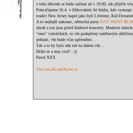
z toho důvodu se bude začínat už v 19,00, tak přijďte vča
Pokračujeme 16.4. v žižkovském Jet klubu, kde vystoupí
tradici New Jersey kapel jako byli Lifetime, Kid Dyna
A to nejlepší nakonec, německá parta
JUST WENT BLA
zbraň a tou jsou právě klubové koncerty. Moderní oldsch
“emo“ vyhrávkách, to vše podepřený naléhavým ukřičen
jednání, vše bude včas upřesněno…
Tak a to by bylo ode mě na duben vše…
Držte se a stay cool! :-))
Pavel XXX
Více na old.czechcore.cz