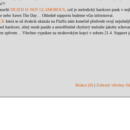
s!!!
 norští
DEATH IS NOT GLAMOROUS
, což je melodický hardcore punk v nejl
mite nebo Saves The Day… Ohledně supportu budeme včas informovat.
CK
která se už dvakrát ukázala na Fluffu nám konečně předvede svojí nejsilnějš
ool hardcore, silný mosh pasáže a neuvěřitelně chytlavý melodie jakoby schova
ym zpěvem… Všechno vypukne na strahovským kopci v sobotu 21.4. Support j
Reakce (0)
|
Zobrazit všechny člá