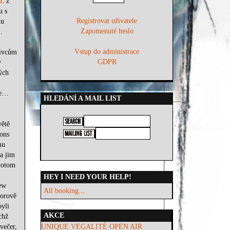
L
z
u s
Registrovat uživatele
hu
Zapomenuté heslo
.
Vstup do administrace
nivcům
GDPR
v
ých
re…
HLEDÁNÍ A MAIL LIST
větě
ons
nu
 a jim
Potom
HEY I NEED YOUR HELP!
ew
All booking...
zorově
yli
AKCE
chž
večer,
UNIQUE VEGALITÉ OPEN AIR