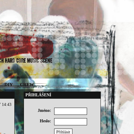
DIY
CREW
PŘIHLÁŠENÍ
7 14:43
Jméno:
Heslo: