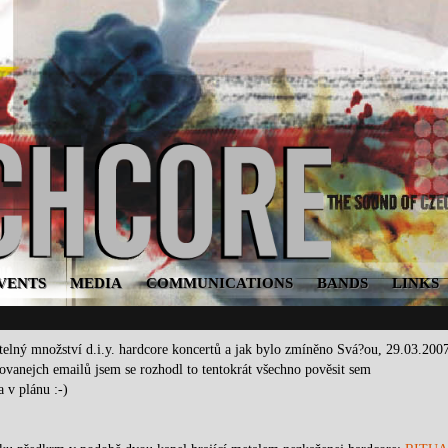
VENTS
MEDIA
COMMUNICATIONS
BANDS
LINKS
itelný množství d.i.y. hardcore koncertů a jak bylo zmíněno Svá?ou,
29.03.200
zovanejch emailů jsem se rozhodl to tentokrát všechno pověsit sem
 v plánu :-)