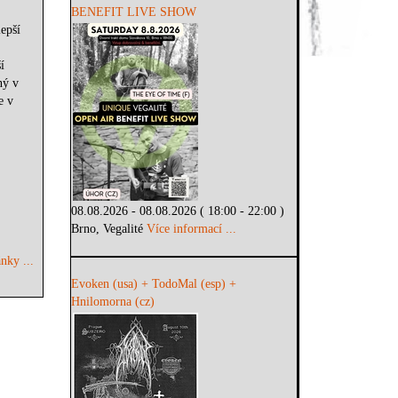
BENEFIT LIVE SHOW
epší
í
ný v
e v
08.08.2026 - 08.08.2026 ( 18:00 - 22:00 )
Brno, Vegalité
Více informací ...
nky ...
Evoken (usa) + TodoMal (esp) +
Hnilomorna (cz)