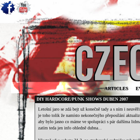
ARTICLES
E
DIY HARDCORE/PUNK SHOWS DUBEN 2007
Letošní jaro se zdá bejt už konečně tady a s ním i neuvěř
je toho tolik že namísto nekonečnýho přeposílání aktuali
aby bylo jasno co máme ve spolupráci s pár dalšíma lidma
zatím teda jen info ohledně dubna...