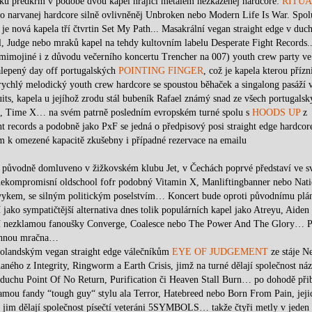
ošku předkrm v podobě dvou kapel hrající metalem nezkaženej hardcore:
RITUA
 o narvanej hardcore silně ovlivněněj Unbroken nebo Modern Life Is War. Spol
e nová kapela tří čtvrtin Set My Path... Masakrální vegan straight edge v duc
al, Judge nebo mraků kapel na tehdy kultovním labelu Desperate Fight Records..
 (mimojiné i z důvodu večerního koncertu Trencher na 007) youth crew party ve
alepený day off portugalských
POINTING FINGER
, což je kapela kterou příz
 rychlý melodický youth crew hardcore se spoustou běhaček a singalong pasáží 
ts, kapela u jejíhož zrodu stál bubeník Rafael známý snad ze všech portugalsk
ts, Time X… na svém patrně posledním evropském turné spolu s
HOODS UP
z
 records a podobně jako PxF se jedná o předpisový posi straight edge hardco
m k omezené kapacitě zkušebny i případné rezervace na emailu
lo původně domluveno v žižkovském klubu Jet, v Čechách poprvé představí ve s
 nekompromisní oldschool fofr podobný Vitamin X, Manliftingbanner nebo Nati
zvykem, se silným politickým poselstvím… Koncert bude oproti původnímu plá
 jako sympatičtější alternativa dnes tolik populárních kapel jako Atreyu, Aiden
í nezklamou fanoušky Converge, Coalesce nebo The Power And The Glory… 
stáhnou mračna…
holandským vegan straight edge válečníkům
EYE OF JUDGEMENT
ze stáje N
aného z Integrity, Ringworm a Earth Crisis, jimž na turné dělají společnost ná
 duchu Point Of No Return, Purification či Heaven Stall Burn… po dohodě přib
amou fandy “tough guy“ stylu ala Terror, Hatebreed nebo Born From Pain, jeji
m dělají společnost písečtí veteráni 5SYMBOLS… takže čtyři metly v jeden 