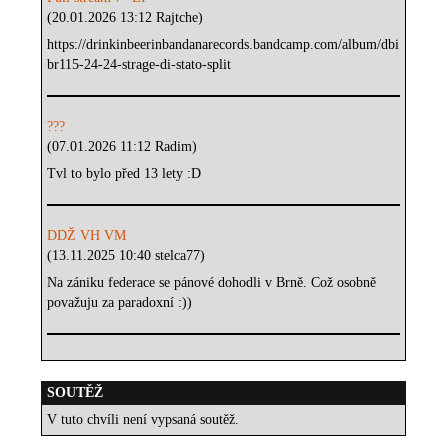
(20.01.2026 13:12 Rajtche)
https://drinkinbeerinbandanarecords.bandcamp.com/album/dbi
br115-24-24-strage-di-stato-split
???
(07.01.2026 11:12 Radim)
Tvl to bylo před 13 lety :D
DDŽ VH VM
(13.11.2025 10:40 stelca77)
Na zániku federace se pánové dohodli v Brně. Což osobně
považuju za paradoxní :))
SOUTĚŽ
V tuto chvíli není vypsaná soutěž.