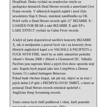
DropDead. Deska vychází na oranžovým vinylu za
spolupráce domácích Dead Heroes records a američanů Give
Praise records. V některých kopiích najdeš i nové číslo
newsletteru Slap It Down, tentokrát zaměřeného na UK.
Právě vyšlo u Dead Heroes records split 12” BIZARRE X /
LOADED FOR BEAR a také BIZARRE X split EP s
LAKE EFFECT vychází na Cabin Fever records.
A když už jsem doporučoval navštívit koncerty BIZARRE
X, tak si neodpustím a pozval bych vás i na koncerty dvou
šílených anglických kapel a to VALHALLA PACIFISTS a
FUCK WITH FIRE, které by se měly uskutečnit poslední
víkend v březnu 2008 v Jihlavě a Chomutově DC. Valhalla
Pacifists jsou naprosto šílení a jejich živá show opravdu stojí
zato. Kapelu bych popsal jako mix LimpWrist a Demon
System 13 s naked feelingem Betercore.
Pokud bude všechno klapat, tak jak má, objeví se na tour i
jejich debut LP split s PRŮMYSLOVOU SMRTÍ, o které se
postarají Dead Heroes records tentokrát společně s
Angličany Keep Screaming records.
Touto cestou bych chtěl poděkovat i všem, kteří pomohli
pro kapely zorganizovat koncerty. Díky