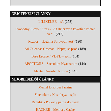
NEJČTENĚJŠÍ ČLÁNKY
LILIXELBE – s/t
(278)
Svobodný Slovo / Stres - 333 stříbrných kokotů / Pohled
ven!!
(212)
Rozpor - Ilegálna Spravodlivosť
(190)
Ad Calendas Graecas - Neptej se proč
(189)
Bare Escape / VDYD - split
(154)
APOPTOSIS - Saeculum Hyaenarum
(144)
Mental Disorder fanzine
(144)
NEJOBLÍBEĚJŠÍ ČLÁNKY
Mental Disorder fanzine
Slucholam / Kostohryz – split
Remdik - Potkany patria do diery
HACKER - Memory Cache