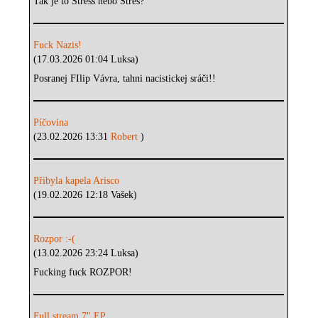
Tak je to Stress nebo Stres?
Fuck Nazis!
(17.03.2026 01:04 Luksa)
Posranej FIlip Vávra, tahni nacistickej sráči!!
Píčovina
(23.02.2026 13:31
Robert
)
Přibyla kapela Arisco
(19.02.2026 12:18 Vašek)
Rozpor :-(
(13.02.2026 23:24 Luksa)
Fucking fuck ROZPOR!
Full stream 7" EP