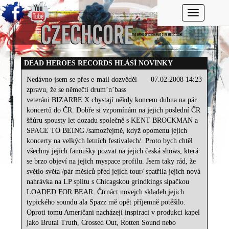
Toggle navi
DEAD HEROES RECORDS HLÁSÍ NOVINKY
Nedávno jsem se přes e-mail dozvěděl
07.02.2008 14:23
zpravu, že se němečtí drum’n’bass
veteráni BIZARRE X chystají někdy koncem dubna na pár
koncertů do ČR. Dobře si vzpomínám na jejich poslední ČR
šňůru spousty let dozadu společně s KENT BROCKMAN a
SPACE TO BEING /samozřejmě, když opomenu jejich
koncerty na velkých letních festivalech/. Proto bych chtěl
všechny jejich fanoušky pozvat na jejich česká shows, která
se brzo objeví na jejich myspace profilu. Jsem taky rád, že
světlo světa /pár měsíců před jejich tour/ spatřila jejich nová
nahrávka na LP splitu s Chicagskou grindkings sipačkou
LOADED FOR BEAR. Čtrnáct novejch skladeb jejich
typického soundu ala Spazz mě opět příjemně potěšilo.
Oproti tomu Američani nacházejí inspiraci v produkci kapel
jako Brutal Truth, Crossed Out, Rotten Sound nebo