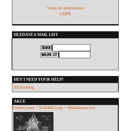
Vstup do administrace
GDPR
HLEDÁNÍ A MAIL LIST
HEY I NEED YOUR HELP!
All booking...
AKCE
Evoken (usa) + TodoMal (esp) + Hnilomorna (cz)