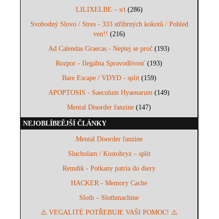
LILIXELBE – s/t
(286)
Svobodný Slovo / Stres - 333 stříbrných kokotů / Pohled
ven!!
(216)
Ad Calendas Graecas - Neptej se proč
(193)
Rozpor - Ilegálna Spravodlivosť
(193)
Bare Escape / VDYD - split
(159)
APOPTOSIS - Saeculum Hyaenarum
(149)
Mental Disorder fanzine
(147)
NEJOBLÍBEĚJŠÍ ČLÁNKY
Mental Disorder fanzine
Slucholam / Kostohryz – split
Remdik - Potkany patria do diery
HACKER - Memory Cache
Sloth – Slothmachine
⚠️ VEGALITÉ POTŘEBUJE VAŠI POMOC! ⚠️