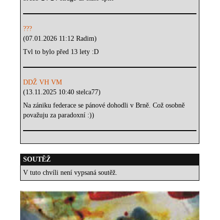
???
(07.01.2026 11:12 Radim)
Tvl to bylo před 13 lety :D
DDŽ VH VM
(13.11.2025 10:40 stelca77)
Na zániku federace se pánové dohodli v Brně. Což osobně
považuju za paradoxní :))
SOUTĚŽ
V tuto chvíli není vypsaná soutěž.