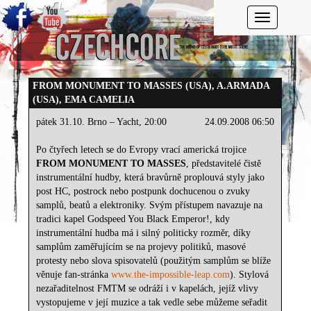
Toggle navi
FROM MONUMENT TO MASSES (USA), A.ARMADA
(USA), EMA CAMELIA
pátek 31.10. Brno – Yacht, 20:00
24.09.2008 06:50
Po čtyřech letech se do Evropy vrací americká trojice
FROM MONUMENT TO MASSES
, představitelé čistě
instrumentální hudby, která bravůrně proplouvá styly jako
post HC, postrock nebo postpunk dochucenou o zvuky
samplů, beatů a elektroniky. Svým přístupem navazuje na
tradici kapel Godspeed You Black Emperor!, kdy
instrumentální hudba má i silný politicky rozměr, díky
samplům zaměřujícím se na projevy politiků, masové
protesty nebo slova spisovatelů (použitým samplům se blíže
věnuje fan-stránka
www.the-impossible-leap.com
). Stylová
nezařaditelnost FMTM se odráží i v kapelách, jejíž vlivy
vystopujeme v její muzice a tak vedle sebe můžeme seřadit