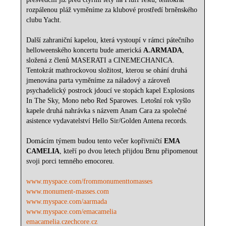
rozpálenou pláž vyměníme za klubové prostředí brněnského
clubu Yacht.
Další zahraniční kapelou, která vystoupí v rámci pátečního
helloweenského koncertu bude americká
A.ARMADA
,
složená z členů MASERATI a CINEMECHANICA.
Tentokrát mathrockovou složitost, kterou se ohání druhá
jmenována parta vyměníme za náladový a zároveň
psychadelický postrock jdoucí ve stopách kapel Explosions
In The Sky, Mono nebo Red Sparowes. Letošní rok vyšlo
kapele druhá nahrávka s názvem Anam Cara za společné
asistence vydavatelství Hello Sir/Golden Antena records.
Domácím týmem budou tento večer kopřivničtí
EMA
CAMELIA
, kteří po dvou letech přijdou Brnu připomenout
svoji porci temného emocoreu.
www.myspace.com/frommonumenttomasses
www.monument-masses.com
www.myspace.com/aarmada
www.myspace.com/emacamelia
emacamelia.czechcore.cz