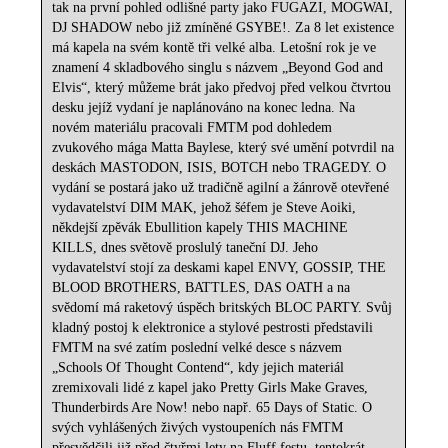
tak na první pohled odlišné party jako FUGAZI, MOGWAI,
DJ SHADOW nebo již zmíněné GSYBE!. Za 8 let existence
má kapela na svém kontě tři velké alba. Letošní rok je ve
znamení 4 skladbového singlu s názvem „Beyond God and
Elvis“, který můžeme brát jako předvoj před velkou čtvrtou
desku jejíž vydaní je naplánováno na konec ledna. Na
novém materiálu pracovali FMTM pod dohledem
zvukového mága Matta Baylese, který své umění potvrdil na
deskách MASTODON, ISIS, BOTCH nebo TRAGEDY. O
vydání se postará jako už tradičně agilní a žánrově otevřené
vydavatelství DIM MAK, jehož šéfem je Steve Aoiki,
někdejší zpěvák Ebullition kapely THIS MACHINE
KILLS, dnes světově proslulý taneční DJ. Jeho
vydavatelství stojí za deskami kapel ENVY, GOSSIP, THE
BLOOD BROTHERS, BATTLES, DAS OATH a na
svědomí má raketový úspěch britských BLOC PARTY. Svůj
kladný postoj k elektronice a stylové pestrosti představili
FMTM na své zatím poslední velké desce s názvem
„Schools Of Thought Contend“, kdy jejich materiál
zremixovali lidé z kapel jako Pretty Girls Make Graves,
Thunderbirds Are Now! nebo např. 65 Days of Static. O
svých vyhlášených živých vystoupeních nás FMTM
přesvědčili již před čtyřmi lety na Fluff festu, tentokrát