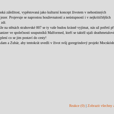
nská záležitost, vypěstovaná jako kulturní koncept životem v nehostinných
ezer. Projevuje se naprostou houževnatostí a neústupností i v nejkritičtějších
 zdi.
že na stěnách strahovské 007 se ty vaše budou krásně vyjímat, nás už potřetí př
anizer ve společnosti souputníků Malformed, kteří se taktéž ujali deathmetalov
lení co se jim postaví do cesty!
Adam a Zubár, aby tentokrát uvedli v život svůj goregrindový projekt Mocskósh
Reakce (0)
|
Zobrazit všechny a