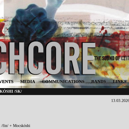
VENTS
MEDIA
COMMUNICATIONS
BANDS
LINKS
KÓSHI /SK/
13.03.202
 /fin/ + Mocskóshi