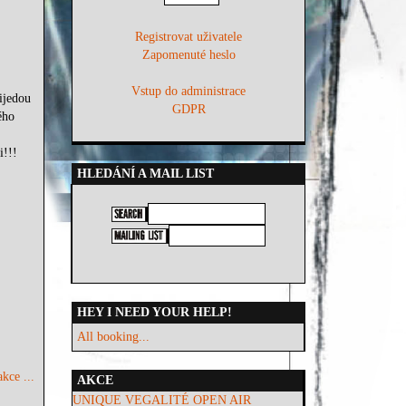
Registrovat uživatele
Zapomenuté heslo
Vstup do administrace
ijedou
GDPR
ého
i!!!
HLEDÁNÍ A MAIL LIST
HEY I NEED YOUR HELP!
All booking...
kce ...
AKCE
UNIQUE VEGALITÉ OPEN AIR