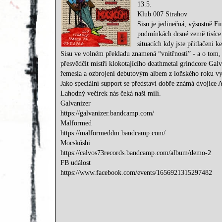
13.5.
Klub 007 Strahov
Sisu je jedinečná, výsostně Fi
podmínkách drsné země tisíce j
situacích kdy jste přitlačeni ke
Sisu ve volném překladu znamená “vnitřnosti” - a o tom, 
přesvědčit mistři klokotajícího deathmetal grindcore Galv
řemesla a ozbrojeni debutovým albem z loňského roku vyp
Jako speciální support se představí dobře známá dvojice 
Lahodný večírek nás čeká naši milí.
Galvanizer
https://galvanizer.bandcamp.com/
Malformed
https://malformeddm.bandcamp.com/
Mocskóshi
https://calvos73records.bandcamp.com/album/demo-2
FB událost
https://www.facebook.com/events/1656921315297482