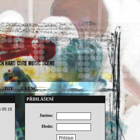
DIY
CREW
PŘIHLÁŠENÍ
6 09:18
Jméno:
Heslo: