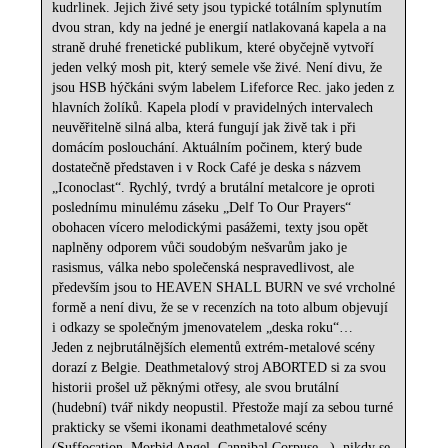
kudrlinek. Jejich živé sety jsou typické totálním splynutím
dvou stran, kdy na jedné je energií natlakovaná kapela a na
straně druhé frenetické publikum, které obyčejně vytvoří
jeden velký mosh pit, který semele vše živé. Není divu, že
jsou HSB hýčkáni svým labelem Lifeforce Rec. jako jeden z
hlavních žolíků. Kapela plodí v pravidelných intervalech
neuvěřitelně silná alba, která fungují jak živě tak i při
domácím poslouchání. Aktuálním počinem, který bude
dostatečně představen i v Rock Café je deska s názvem
„Iconoclast“. Rychlý, tvrdý a brutální metalcore je oproti
poslednímu minulému záseku „Delf To Our Prayers“
obohacen vícero melodickými pasážemi, texty jsou opět
naplněny odporem vůči soudobým nešvarům jako je
rasismus, válka nebo společenská nespravedlivost, ale
především jsou to HEAVEN SHALL BURN ve své vrcholné
formě a není divu, že se v recenzích na toto album objevují
i odkazy se společným jmenovatelem „deska roku“…
Jeden z nejbrutálnějších elementů extrém-metalové scény
dorazí z Belgie. Deathmetalový stroj ABORTED si za svou
historii prošel už pěknými otřesy, ale svou brutální
(hudební) tvář nikdy neopustil. Přestože mají za sebou turné
prakticky se všemi ikonami deathmetalové scény
(Suffocation, Morbid Angel, Cannibal Corpuse,..), nikdy se