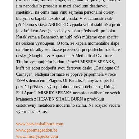
jim nepodařilo prosadit se mezi absolutní deathovou
smetánku, na čemž mají vinu zejména personální otřesy,
kterými si kapela několikrát prošla. V současnosti však
pětičlenná sestava ABORTED vypadá velmi stabilně a proto
je v krátkém čase (naposledy se nám představili po boku
Kataklysma a Behemoth minulý rok) můžeme opět spatřit
na českém vystoupení. O tom, že kapela momentálně šlape
na plné obrátky se můžete přesvědčit při poslechu rok staré
desky „Slaughter & Apparatus: A Methodical Overture“.
Třetím vystupujícím budou němečtí MISERY SPEAKS,
kteří přijedou podpořit svou čerstvou desku „Catalogue Of
Carnage“. Nadějná formace se poprvé připomněla v roce
1999 s demáčem „Plagues Of Paradise“, aby až o pět let
později přišla se svým plnohodnotným debutem „Things
Fall Apart“. MISERY SPEAKS nezapřou zalíbení ve svých
krajanech z HEAVEN SHALL BURN a produkují
čistokrevný metalcore moderního střihu. Na rozjezd večera
výborná záležitost.
www.heavenshallburn.com
www.goremageddon.be
www.miseryspeaks.com