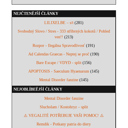
NEJČTENĚJŠÍ ČLÁNKY
LILIXELBE – s/t
(281)
Svobodný Slovo / Stres - 333 stříbrných kokotů / Pohled
ven!!
(213)
Rozpor - Ilegálna Spravodlivosť
(191)
Ad Calendas Graecas - Neptej se proč
(190)
Bare Escape / VDYD - split
(156)
APOPTOSIS - Saeculum Hyaenarum
(145)
Mental Disorder fanzine
(145)
NEJOBLÍBEĚJŠÍ ČLÁNKY
Mental Disorder fanzine
Slucholam / Kostohryz – split
⚠️ VEGALITÉ POTŘEBUJE VAŠI POMOC! ⚠️
Remdik - Potkany patria do diery