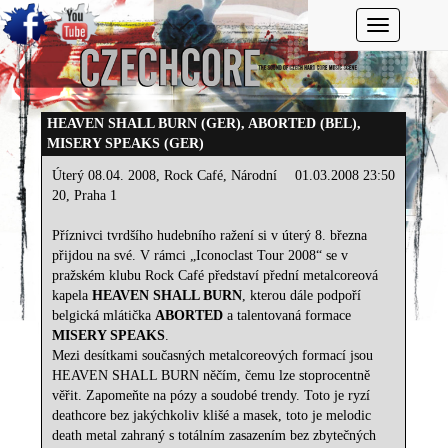
Toggle navi
HEAVEN SHALL BURN (GER), ABORTED (BEL),
MISERY SPEAKS (GER)
Úterý 08.04. 2008, Rock Café, Národní
01.03.2008 23:50
20, Praha 1
Příznivci tvrdšího hudebního ražení si v úterý 8. března
přijdou na své. V rámci „Iconoclast Tour 2008“ se v
pražském klubu Rock Café představí přední metalcoreová
kapela
HEAVEN SHALL BURN
, kterou dále podpoří
belgická mlátička
ABORTED
a talentovaná formace
MISERY SPEAKS
.
Mezi desítkami současných metalcoreových formací jsou
HEAVEN SHALL BURN něčím, čemu lze stoprocentně
věřit. Zapomeňte na pózy a soudobé trendy. Toto je ryzí
deathcore bez jakýchkoliv klišé a masek, toto je melodic
death metal zahraný s totálním zasazením bez zbytečných