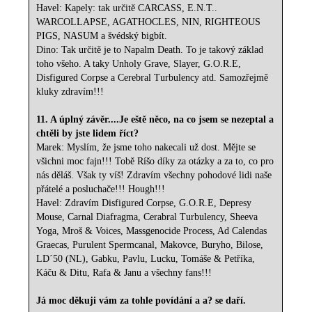
Havel: Kapely: tak určitě CARCASS, E.N.T..
WARCOLLAPSE, AGATHOCLES, NIN, RIGHTEOUS
PIGS, NASUM a švédský bigbít.
Dino: Tak určitě je to Napalm Death. To je takový základ
toho všeho. A taky Unholy Grave, Slayer, G.O.R.E,
Disfigured Corpse a Cerebral Turbulency atd. Samozřejmě
kluky zdravím!!!
11. A úplný závěr....Je eště něco, na co jsem se nezeptal a
chtěli by jste lidem říct?
Marek: Myslím, že jsme toho nakecali už dost. Mějte se
všichni moc fajn!!! Tobě Ríšo díky za otázky a za to, co pro
nás děláš. Však ty víš! Zdravím všechny pohodové lidi naše
přátelé a posluchače!!! Hough!!!
Havel: Zdravím Disfigured Corpse, G.O.R.E, Depresy
Mouse, Carnal Diafragma, Cerabral Turbulency, Sheeva
Yoga, Mroš & Voices, Massgenocide Process, Ad Calendas
Graecas, Purulent Spermcanal, Makovce, Buryho, Bilose,
LD´50 (NL), Gabku, Pavlu, Lucku, Tomáše & Petříka,
Káču & Ditu, Rafa & Janu a všechny fans!!!
Já moc děkuji vám za tohle povídání a a? se daří.