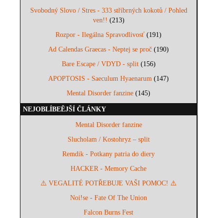
Svobodný Slovo / Stres - 333 stříbrných kokotů / Pohled
ven!!
(213)
Rozpor - Ilegálna Spravodlivosť
(191)
Ad Calendas Graecas - Neptej se proč
(190)
Bare Escape / VDYD - split
(156)
APOPTOSIS - Saeculum Hyaenarum
(147)
Mental Disorder fanzine
(145)
NEJOBLÍBEĚJŠÍ ČLÁNKY
Mental Disorder fanzine
Slucholam / Kostohryz – split
Remdik - Potkany patria do diery
HACKER - Memory Cache
⚠️ VEGALITÉ POTŘEBUJE VAŠI POMOC! ⚠️
Noi!se - Fate Of The Union
Falcon Burns Fest