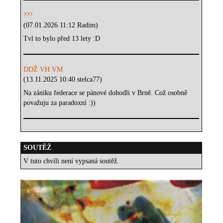
???
(07.01.2026 11:12 Radim)
Tvl to bylo před 13 lety :D
DDŽ VH VM
(13.11.2025 10:40 stelca77)
Na zániku federace se pánové dohodli v Brně. Což osobně
považuju za paradoxní :))
SOUTĚŽ
V tuto chvíli není vypsaná soutěž.