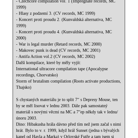
- Czechcore compilation vol. 1 (Impregnate records, MC
1999)
- Hlasy z podzemí 3. (CV records, MC 1999)
- Koncert proti proudu 2. (Kunvaldská alternativa, MC
1999)
- Koncert proti proudu 4. (Kunvaldská alternativa, MC
2000)
- War is legal murder (Retard records, MC 2000)
- Makovec punk is dead (CV records, MC 2001)
- Antifa Action vol.2 (CV records, MC 2002)
Další kompilace, které by měly vyjít:
International ultracore compilation tape (Apocalypse
recordings, Chorvatsko)
Storm of brutalism compilation (Roots activate productions,
Thajsko)
S chystaných materiálu je to split 7“ s Depresy Mouse, ten
by se měl lisovat v lednu 2003. Dále pak samostatný
materiál s novými věcmi na MC a 7“ep někdy tak v lednu/
únoru 2003.
Dino: Hibakusha hrála dávno před tím než jsem začal s nimi
hrát. Bylo to v. r. 1999, když hrál Sunset (jedna s bývalých
kapel od Havla a Marka) v Orlovské Futře a tam jsem si