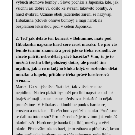
výbuch atomové bomby . Slovo pochází z Japonska kde, jak
všichni asi dobře ví, došlo ke svržení takovéto bomby. A
hned dvakrát. Uznané oběti jaderného záření se nazývají
Hibakusha (člověk ohnivé bomby) a mají nárok na
bezplatnou lékařskou péči v celém Japonsku.
2. Teď jak děláte ten koncert v Bohumíně, máte pod
Hibakusha napsáno hard core crust masakr. Co pro vás
tenhle termín znamená a proč jste se třeba rozhodli, že
chcete patřit, nebo dělat právě hácečko? Vím, že je to
možná trochu blbě položený dotaz, ale prostě tím
myslím, jak a co mladýho kluka když se rozhodne dělat
muziku a kapelu, přitáhne třeba právě hardcorová
scéna....
Marek: Co se týče těch škatulek, tak v těch se moc
nepídíme. Na ten plakát bys měl pro lidi napsat co asi tak
hraješ a? mají jakous takous představu. Pokaždé to nějak
proměníme. V Hibakusha kloubíme punk s hardcore,
crustem a metalem. To všechno vychází s punku. Proč jsme
se dali na tuto cestu? Pro mě osobně je to v tom jak vnímáš
okolní svět. Hardcore je banda fajn lidí, muziky a věcí
okolo. Především nás to baví, je to zábava a přátelství, krom
toho myšlenka hardcore co se týče tolerance, práv lidí a