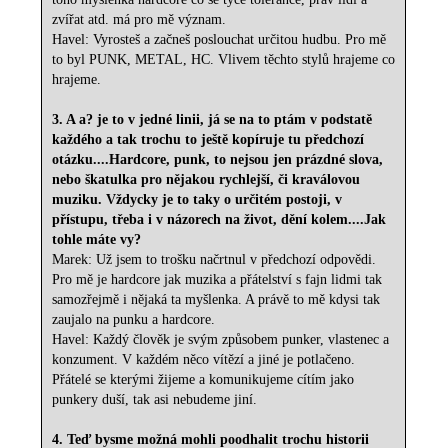
zvířat atd. má pro mě význam.
Havel: Vyrosteš a začneš poslouchat určitou hudbu. Pro mě
to byl PUNK, METAL, HC. Vlivem těchto stylů hrajeme co
hrajeme.
3. A a? je to v jedné linii, já se na to ptám v podstatě
každého a tak trochu to ještě kopíruje tu předchozí
otázku....Hardcore, punk, to nejsou jen prázdné slova,
nebo škatulka pro nějakou rychlejší, či kraválovou
muziku. Vždycky je to taky o určitém postoji, v
přístupu, třeba i v názorech na život, dění kolem....Jak
tohle máte vy?
Marek: Už jsem to trošku načrtnul v předchozí odpovědi.
Pro mě je hardcore jak muzika a přátelství s fajn lidmi tak
samozřejmě i nějaká ta myšlenka. A právě to mě kdysi tak
zaujalo na punku a hardcore.
Havel: Každý člověk je svým způsobem punker, vlastenec a
konzument. V každém něco vítězí a jiné je potlačeno.
Přátelé se kterými žijeme a komunikujeme cítím jako
punkery duší, tak asi nebudeme jiní.
4. Teď bysme možná mohli poodhalit trochu historii