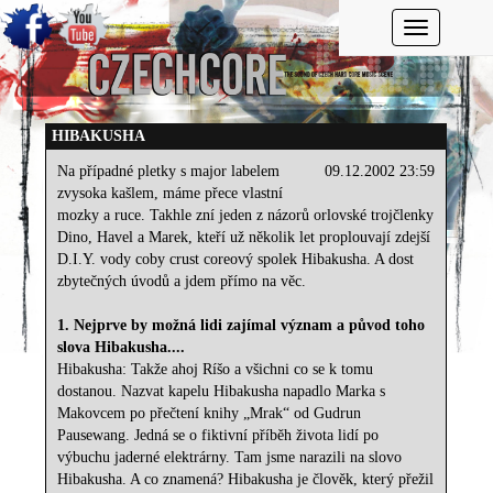
Toggle navi
HIBAKUSHA
Na případné pletky s major labelem
09.12.2002 23:59
zvysoka kašlem, máme přece vlastní
mozky a ruce. Takhle zní jeden z názorů orlovské trojčlenky
Dino, Havel a Marek, kteří už několik let proplouvají zdejší
D.I.Y. vody coby crust coreový spolek Hibakusha. A dost
zbytečných úvodů a jdem přímo na věc.
1. Nejprve by možná lidi zajímal význam a původ toho
slova Hibakusha....
Hibakusha: Takže ahoj Ríšo a všichni co se k tomu
dostanou. Nazvat kapelu Hibakusha napadlo Marka s
Makovcem po přečtení knihy „Mrak“ od Gudrun
Pausewang. Jedná se o fiktivní příběh života lidí po
výbuchu jaderné elektrárny. Tam jsme narazili na slovo
Hibakusha. A co znamená? Hibakusha je člověk, který přežil