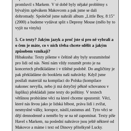
promluvil s Markem. V té době byly nějaké problémy s
bývalým zpěvákem Makovcem a pak jsme se dali
dohromady. Společně jsme nahráli album „Little Boy, 8:15“
(2000) a budeme vydávat split s Depresy Mouse (mělo by to
vyjít na vinylu)
5. Co texty? Jakým jazyk a proč jste si pro ně vybrali a
o čem je máte, co v nich třeba chcete sdělit a jakým
způsobem vznikají?
Hibakusha: Texty píšeme v češtině aby byly srozumitelné
pro lidi od nás. Není nám vždy rozumět proto je na
koncertech předkládáme i v tištěné podobě. Do angličtiny je
pak překládáme do bookletu naši nahrávky. Když jsme
posílali materiál na kompilaci do Polska (kompilace
nakonec nevyšla, nebo ji má dotyčný pěkně schovanou v
šuplíku) překládali jsme texty do polštiny. V textech
většinou probíráme věci na které chceme upozornit. Věci,
které nás štvou jako je lidská blbost, práva lidí i zvířat,
nesmyslné války, korupce, násilí,rasismus atd. Tyto věci se
dějí dennodenně a nemělo by se na ně zapomínat. Texty píše
Havel s Markem, na poslední nahrávce jsou ještě některé od
Makovce a máme i text od Dinovy přítelkyně Lucky.