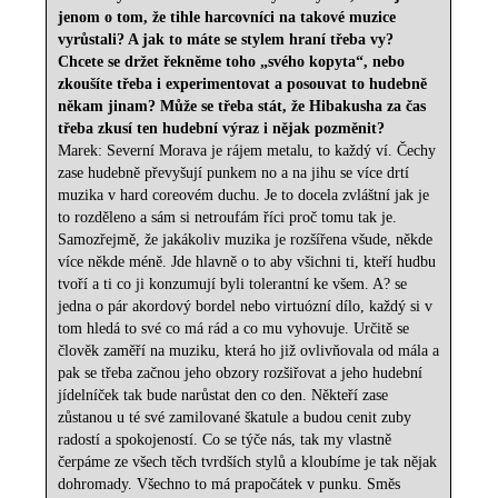
jenom o tom, že tihle harcovníci na takové muzice
vyrůstali? A jak to máte se stylem hraní třeba vy?
Chcete se držet řekněme toho „svého kopyta“, nebo
zkoušíte třeba i experimentovat a posouvat to hudebně
někam jinam? Může se třeba stát, že Hibakusha za čas
třeba zkusí ten hudební výraz i nějak pozměnit?
Marek: Severní Morava je rájem metalu, to každý ví. Čechy
zase hudebně převyšují punkem no a na jihu se více drtí
muzika v hard coreovém duchu. Je to docela zvláštní jak je
to rozděleno a sám si netroufám říci proč tomu tak je.
Samozřejmě, že jakákoliv muzika je rozšířena všude, někde
více někde méně. Jde hlavně o to aby všichni ti, kteří hudbu
tvoří a ti co ji konzumují byli tolerantní ke všem. A? se
jedna o pár akordový bordel nebo virtuózní dílo, každý si v
tom hledá to své co má rád a co mu vyhovuje. Určitě se
člověk zaměří na muziku, která ho již ovlivňovala od mála a
pak se třeba začnou jeho obzory rozšiřovat a jeho hudební
jídelníček tak bude narůstat den co den. Někteří zase
zůstanou u té své zamilované škatule a budou cenit zuby
radostí a spokojeností. Co se týče nás, tak my vlastně
čerpáme ze všech těch tvrdších stylů a kloubíme je tak nějak
dohromady. Všechno to má prapočátek v punku. Směs