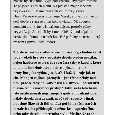
matroš by snad mohl vyjít pod značkou Hyenyzm records.
To je jeden s našich plánů. Na pletky s major labelem
zvysoka kašlu. Máme přece vlastní mozky a ruce.
Dino: Veškeré koncerty zařizuje Marek, a myslím si, že to
dělá dobře a stará se o nás jako o vlastní. Má spoustu
kontaktů atd. Plány s Hibačkou nejsou, protože plány
nevycházejí. Ale chtěli by jsme určitě být pod nějakou
nezávislou firmou a nahrát konečně pořádný materiál, který
by nám i jiným udělal radost.
9. Eště se trochu vrátím k vaší muzice. Vy, i hodně kapel
tady v okolí hrajete v podstatě docela tvrdou muziku,
nejen hardcore se ale třeba rozrůstá taky o kapely, které
to takhle hudebně berou i docela jinak – to ale
nemyslím jako výtku, jasně, a? si každý hraje jak to
cítí..Mne jen zajímá, přemýšleli jste třeba někdy nad
tím, proč se tady na Karvinsku a Ostravsku pořád drží
hlavně tenhle nářezový přístup? Taky, za ta leta hraní
jste určitě poznali nejrůznější kapely a muzikanty..Já
někdy docela dost zvažuji, proč tady spousty i jinak
hudebně šikovných lidí ulítává pořád na těch starých
metalech toho přihlouplého německého speedového,
nebo taky docela komerčního stylu. Myslíte, že to je