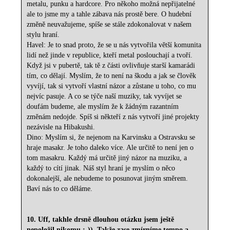
metalu, punku a hardcore. Pro někoho možná nepřijatelné
ale to jsme my a tahle zábava nás prostě bere. O hudební
změně neuvažujeme, spíše se stále zdokonalovat v našem
stylu hraní.
Havel: Je to snad proto, že se u nás vytvořila větší komunita
lidí než jinde v republice, kteří metal poslouchají a tvoří.
Když jsi v pubertě, tak tě z části ovlivňuje starší kamarádi
tím, co dělají. Myslím, že to není na škodu a jak se člověk
vyvíjí, tak si vytvoří vlastní názor a zůstane u toho, co mu
nejvíc pasuje. A co se týče naší muziky, tak vyvíjet se
doufám budeme, ale myslím že k žádným razantním
změnám nedojde. Spíš si někteří z nás vytvoří jiné projekty
nezávisle na Hibakushi.
Dino: Myslím si, že nejenom na Karvinsku a Ostravsku se
hraje masakr. Je toho daleko více. Ale určitě to není jen o
tom masakru. Každý má určitě jiný názor na muziku, a
každý to cítí jinak. Náš styl hraní je myslím o něco
dokonalejší, ale nebudeme to posunovat jiným směrem.
Baví nás to co děláme.
10. Uff, takhle drsně dlouhou otázku jsem ještě
nepoložil nikomu :-)). Takže zase zmírníme tempo a