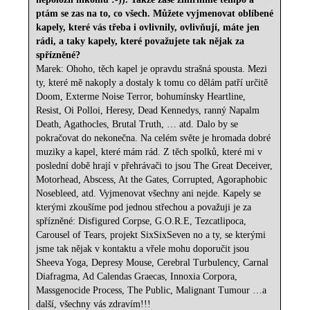
ptám se zas na to, co všech. Můžete vyjmenovat oblíbené
kapely, které vás třeba i ovlivnily, ovlivňují, máte jen
rádi, a taky kapely, které považujete tak nějak za
spřízněné?
Marek: Ohoho, těch kapel je opravdu strašná spousta. Mezi
ty, které mě nakoply a dostaly k tomu co dělám patří určitě
Doom, Exterme Noise Terror, bohumínsky Heartline,
Resist, Oi Polloi, Heresy, Dead Kennedys, ranný Napalm
Death, Agathocles, Brutal Truth, … atd. Dalo by se
pokračovat do nekonečna. Na celém světe je hromada dobré
muziky a kapel, které mám rád. Z těch spolků, které mi v
poslední době hrají v přehrávači to jsou The Great Deceiver,
Motorhead, Abscess, At the Gates, Corrupted, Agoraphobic
Nosebleed, atd. Vyjmenovat všechny ani nejde. Kapely se
kterými zkoušíme pod jednou střechou a považuji je za
spřízněné: Disfigured Corpse, G.O.R.E, Tezcatlipoca,
Carousel of Tears, projekt SixSixSeven no a ty, se kterými
jsme tak nějak v kontaktu a vřele mohu doporučit jsou
Sheeva Yoga, Depresy Mouse, Cerebral Turbulency, Carnal
Diafragma, Ad Calendas Graecas, Innoxia Corpora,
Massgenocide Process, The Public, Malignant Tumour …a
další, všechny vás zdravím!!!