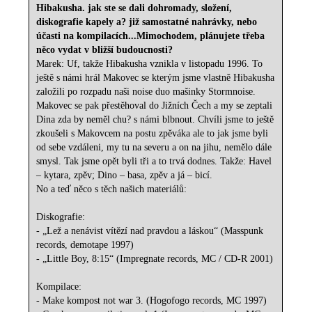
Hibakusha. jak ste se dali dohromady, složení,
diskografie kapely a? již samostatné nahrávky, nebo
účasti na kompilacích...Mimochodem, plánujete třeba
něco vydat v bližší budoucnosti?
Marek: Uf, takže Hibakusha vznikla v listopadu 1996. To
ještě s námi hrál Makovec se kterým jsme vlastně Hibakusha
založili po rozpadu naši noise duo mašinky Stormnoise.
Makovec se pak přestěhoval do Jižních Čech a my se zeptali
Dina zda by neměl chu? s námi blbnout. Chvíli jsme to ještě
zkoušeli s Makovcem na postu zpěváka ale to jak jsme byli
od sebe vzdáleni, my tu na severu a on na jihu, nemělo dále
smysl. Tak jsme opět byli tři a to trvá dodnes. Takže: Havel
– kytara, zpěv; Dino – basa, zpěv a já – bicí.
No a teď něco s těch našich materiálů:
Diskografie:
- „Lež a nenávist vítězí nad pravdou a láskou“ (Masspunk
records, demotape 1997)
- „Little Boy, 8:15“ (Impregnate records, MC / CD-R 2001)
Kompilace:
- Make kompost not war 3. (Hogofogo records, MC 1997)