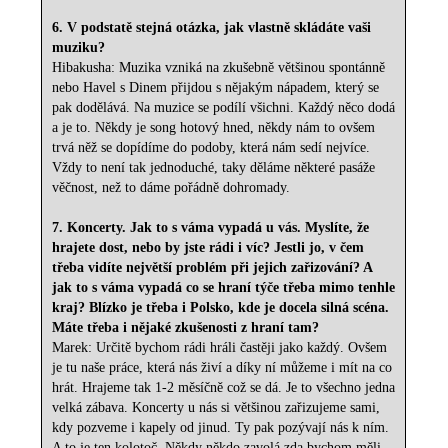
6. V podstatě stejná otázka, jak vlastně skládáte vaši
muziku?
Hibakusha: Muzika vzniká na zkušebně většinou spontánně
nebo Havel s Dinem přijdou s nějakým nápadem, který se
pak dodělává. Na muzice se podílí všichni. Každý něco dodá
a je to. Někdy je song hotový hned, někdy nám to ovšem
trvá něž se dopídíme do podoby, která nám sedí nejvíce.
Vždy to není tak jednoduché, taky děláme některé pasáže
věčnost, než to dáme pořádně dohromady.
7. Koncerty. Jak to s váma vypadá u vás. Myslíte, že
hrajete dost, nebo by jste rádi i víc? Jestli jo, v čem
třeba vidíte největší problém při jejich zařizování? A
jak to s váma vypadá co se hraní týče třeba mimo tenhle
kraj? Blízko je třeba i Polsko, kde je docela silná scéna.
Máte třeba i nějaké zkušenosti z hraní tam?
Marek: Určitě bychom rádi hráli častěji jako každý. Ovšem
je tu naše práce, která nás živí a díky ní můžeme i mít na co
hrát. Hrajeme tak 1-2 měsíčně což se dá. Je to všechno jedna
velká zábava. Koncerty u nás si většinou zařizujeme sami,
kdy pozveme i kapely od jinud. Ty pak pozývají nás k ním.
A to je ten kolotoč. Někdy někdo zavolá zda bychom měli