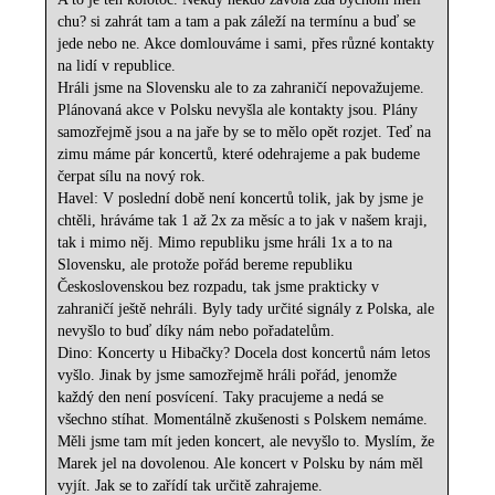
chu? si zahrát tam a tam a pak záleží na termínu a buď se
jede nebo ne. Akce domlouváme i sami, přes různé kontakty
na lidí v republice.
Hráli jsme na Slovensku ale to za zahraničí nepovažujeme.
Plánovaná akce v Polsku nevyšla ale kontakty jsou. Plány
samozřejmě jsou a na jaře by se to mělo opět rozjet. Teď na
zimu máme pár koncertů, které odehrajeme a pak budeme
čerpat sílu na nový rok.
Havel: V poslední době není koncertů tolik, jak by jsme je
chtěli, hráváme tak 1 až 2x za měsíc a to jak v našem kraji,
tak i mimo něj. Mimo republiku jsme hráli 1x a to na
Slovensku, ale protože pořád bereme republiku
Československou bez rozpadu, tak jsme prakticky v
zahraničí ještě nehráli. Byly tady určité signály z Polska, ale
nevyšlo to buď díky nám nebo pořadatelům.
Dino: Koncerty u Hibačky? Docela dost koncertů nám letos
vyšlo. Jinak by jsme samozřejmě hráli pořád, jenomže
každý den není posvícení. Taky pracujeme a nedá se
všechno stíhat. Momentálně zkušenosti s Polskem nemáme.
Měli jsme tam mít jeden koncert, ale nevyšlo to. Myslím, že
Marek jel na dovolenou. Ale koncert v Polsku by nám měl
vyjít. Jak se to zařídí tak určitě zahrajeme.