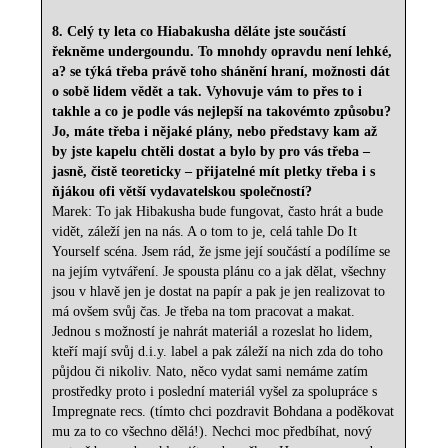
8. Celý ty leta co Hiabakusha děláte jste součástí
řekněme undergoundu. To mnohdy opravdu není lehké,
a? se týká třeba právě toho shánění hraní, možnosti dát
o sobě lidem vědět a tak. Vyhovuje vám to přes to i
takhle a co je podle vás nejlepší na takovémto způsobu?
Jo, máte třeba i nějaké plány, nebo představy kam až
by jste kapelu chtěli dostat a bylo by pro vás třeba –
jasně, čistě teoreticky – přijatelné mít pletky třeba i s
ňjákou ofi větší vydavatelskou společností?
Marek: To jak Hibakusha bude fungovat, často hrát a bude
vidět, záleží jen na nás. A o tom to je, celá tahle Do It
Yourself scéna. Jsem rád, že jsme její součástí a podílíme se
na jejím vytváření. Je spousta plánu co a jak dělat, všechny
jsou v hlavě jen je dostat na papír a pak je jen realizovat to
má ovšem svůj čas. Je třeba na tom pracovat a makat.
Jednou s možností je nahrát materiál a rozeslat ho lidem,
kteří mají svůj d.i.y. label a pak záleží na nich zda do toho
půjdou či nikoliv. Nato, něco vydat sami nemáme zatím
prostředky proto i poslední materiál vyšel za spolupráce s
Impregnate recs. (tímto chci pozdravit Bohdana a poděkovat
mu za to co všechno dělá!). Nechci moc předbíhat, nový