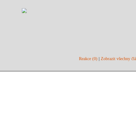
Reakce (0)
|
Zobrazit všechny člá