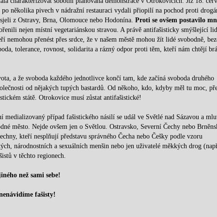
ala charakterizovat sobotní plánovaná demonstrace v Otrokovicích. Již 18. čer
 se po několika pivech v nádražní restauraci vydali přiopilí na pochod proti drog
 sjeli z Ostravy, Brna, Olomouce nebo Hodonína.
Proti se ovšem postavilo m
řenili nejen místní vegetariánskou stravou. A právě antifašisticky smýšlející li
eří nemohou přenést přes srdce, že v našem městě mohou žít lidé svobodně, bez
da, tolerance, rovnost, solidarita a rázný odpor proti těm, kteří nám chtějí brá
ota, a že svoboda každého jednotlivce končí tam, kde začíná svoboda druhého
společnosti od nějakých tupých bastardů. Od někoho, kdo, kdyby měl tu moc, př
ickém státě. Otrokovice musí zůstat antifašistické!
í medializovaný případ fašistického násilí se udál ve Světlé nad Sázavou a mlu
obodné město. Nejde ovšem jen o Světlou. Ostravsko, Severní Čechy nebo Brněns
šechny, kteří nesplňují představu správného Čecha nebo Češky podle vzoru
ických, národnostních a sexuálních menšin nebo jen uživatelé měkkých drog (např
šistů v těchto regionech.
jiného než sami sebe!
nenávidíme fašisty!