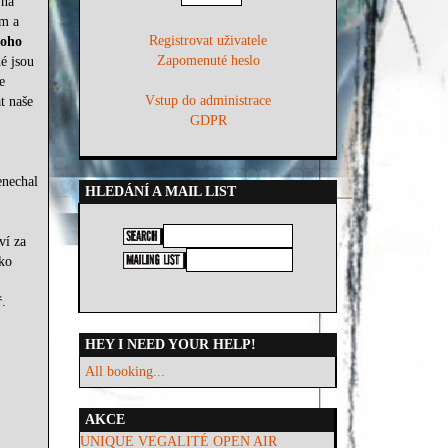
vna
ám a
Registrovat uživatele
noho
Zapomenuté heslo
dé jsou
e
Vstup do administrace
t naše
GDPR
enechal
HLEDÁNÍ A MAIL LIST
ví za
ko
.
HEY I NEED YOUR HELP!
All booking...
AKCE
UNIQUE VEGALITÉ OPEN AIR