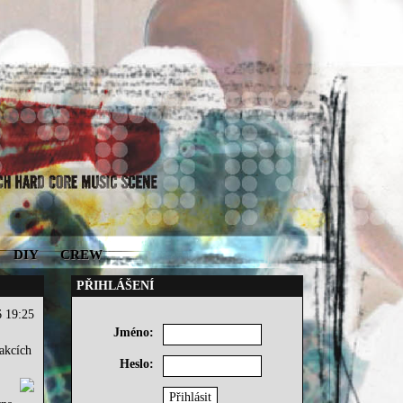
DIY
CREW
PŘIHLÁŠENÍ
6 19:25
Jméno:
akcích
Heslo: