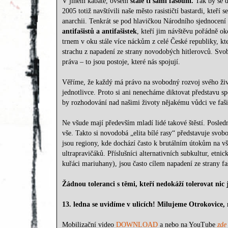
V jiném kabátě, ovšem
stále ti samí fašouni.
Tak by se d
2005 totiž navštívili naše město rasističtí bastardi, kteří
anarchii. Tenkrát se pod hlavičkou Národního sjednocení
antifašistů a antifašistek
, kteří jim návštěvu pořádně oko
trnem v oku stále více náckům z celé České republiky, kt
strachu z napadení ze strany novodobých hitlerovců. Svobo
práva – to jsou postoje, které nás spojují.
Věříme, že každý má právo na svobodný rozvoj svého živ
jednotlivce. Proto si ani nenecháme diktovat představu 
by rozhodování nad našimi životy nějakému vůdci ve fašist
Ne všude mají především mladí lidé takové štěstí. Posledn
vše. Takto si novodobá „elita bílé rasy“ představuje sv
jsou regiony, kde dochází často k brutálním útokům na v
ultrapravičáků. Příslušníci alternativních subkultur, etn
kuřáci mariuhany), jsou často cílem napadení ze strany fa
Žádnou toleranci s těmi, kteří nedokáží tolerovat nic 
13. ledna se uvidíme v ulicích! Milujeme Otrokovice, 
Mobilizační video
DOWNLOAD
a nebo na YouTube
zde