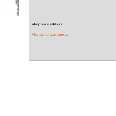
zdroj: www.antifa.cz
Více na old.czechcore.cz