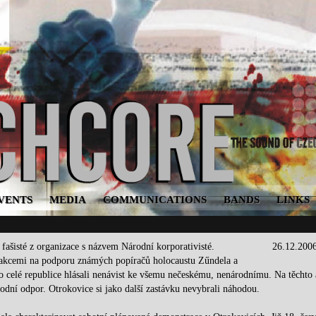
VENTS
MEDIA
COMMUNICATIONS
BANDS
LINKS
fašisté z organizace s názvem Národní korporativisté.
26.12.200
li akcemi na podporu známých popíračů holocaustu Zűndela a
o celé republice hlásali nenávist ke všemu nečeskému, nenárodnímu. Na těchto 
rodní odpor. Otrokovice si jako další zastávku nevybrali náhodou.