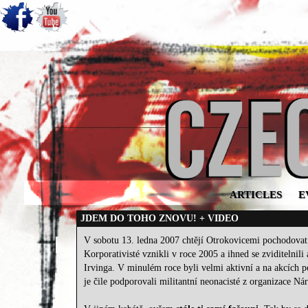
ARTICLES
E
JDEM DO TOHO ZNOVU! + VIDEO
V sobotu 13. ledna 2007 chtějí Otrokovicemi pochodovat 
Korporativisté vznikli v roce 2005 a ihned se zviditelni
Irvinga. V minulém roce byli velmi aktivní a na akcích p
je čile podporovali militantní neonacisté z organizace Ná