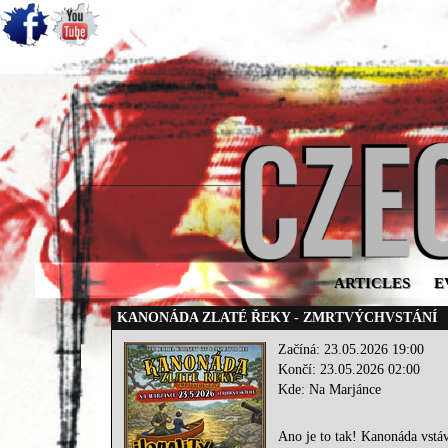
ARTICLES
E
KANONÁDA ZLATÉ ŘEKY - ZMRTVÝCHVSTÁNÍ
Začíná: 23.05.2026 19:00
Končí: 23.05.2026 02:00
Kde: Na Marjánce
Ano je to tak! Kanonáda vstáv