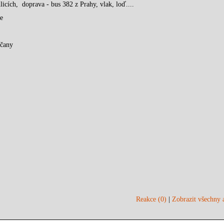
licích, doprava - bus 382 z Prahy, vlak, loď....
e
čany
Reakce (0)
|
Zobrazit všechny a