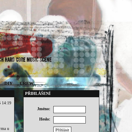
DIY
CREW
PŘIHLÁŠENÍ
6 14:19
Jméno:
Heslo:
arma u