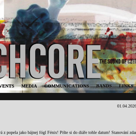
VENTS
MEDIA
COMMUNICATIONS
BANDS
LINKS
01.04.202
á z popela jako bájnej fógl Fénix! Pište si do diáře tohle datum! Stanování zd