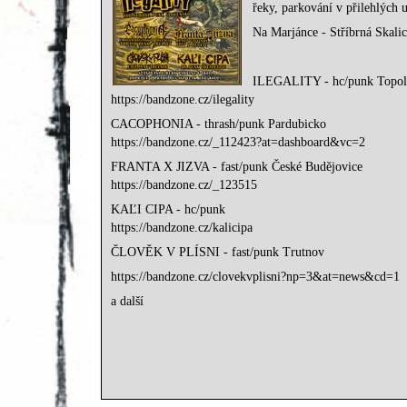
řeky, parkování v přilehlých u
Na Marjánce - Stříbrná Skalic
ILEGALITY - hc/punk Topol
https://bandzone.cz/ilegality
CACOPHONIA - thrash/punk Pardubicko
https://bandzone.cz/_112423?at=dashboard&vc=2
FRANTA X JIZVA - fast/punk České Budějovice
https://bandzone.cz/_123515
KAĽI CIPA - hc/punk
https://bandzone.cz/kalicipa
ČLOVĚK V PLÍSNI - fast/punk Trutnov
https://bandzone.cz/clovekvplisni?np=3&at=news&cd=1
a další