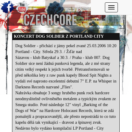
Toggle navi
KONCERT DOG SOLDIER Z PORTLAND CITY
Dog Soldier - přichází z jámy pekel zvané
25.03.2006 10:20
Portland - City. Středa 29.3. / Žďár nad
Sázavou - klub Batyskaf a 30.3. / Praha - klub 007. Dog
Soldier sice není žádná punková legenda, ale z mé strany
citím velký respekt k jejich tvorbě. Přetransformovali se
před několika lety z raw punk kapely Blood Spit Nights a
vydali své naprosto excelentní debutní 7“ E.P. na Whisper in
Darkness Records nazvané „Flies“.
Nahrávka obsahuje 3 songy hrubého punk rock hardcore
neodmyslitelně ovlivněného metalem a typickým zvukem ze
Smega studio. Poté následuje 12“ vinyl „Barking of the
Dogs of War“ na Hardcore Holocaust Records, která se zdá
pomalejší a propracovanější, ale přesto nepostrádá to co tuto
kapelu dělá tak vynikající - dravost a špinavej zvuk.
Nedávno bylo vydáno kompilační LP Portland - City