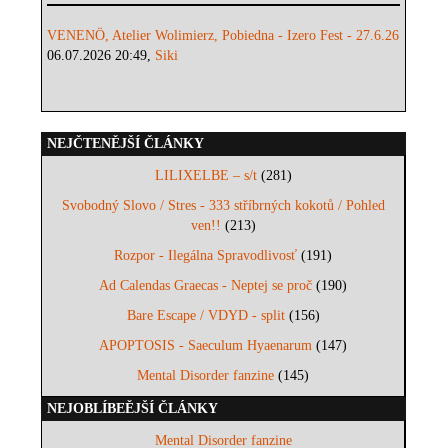
VENENÖ, Atelier Wolimierz, Pobiedna - Izero Fest - 27.6.26
06.07.2026 20:49,
Siki
NEJČTENĚJŠÍ ČLÁNKY
LILIXELBE – s/t
(281)
Svobodný Slovo / Stres - 333 stříbrných kokotů / Pohled
ven!!
(213)
Rozpor - Ilegálna Spravodlivosť
(191)
Ad Calendas Graecas - Neptej se proč
(190)
Bare Escape / VDYD - split
(156)
APOPTOSIS - Saeculum Hyaenarum
(147)
Mental Disorder fanzine
(145)
NEJOBLÍBEĚJŠÍ ČLÁNKY
Mental Disorder fanzine