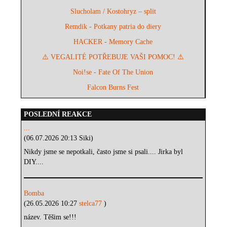
Slucholam / Kostohryz – split
Remdik - Potkany patria do diery
HACKER - Memory Cache
⚠️ VEGALITÉ POTŘEBUJE VAŠI POMOC! ⚠️
Noi!se - Fate Of The Union
Falcon Burns Fest
POSLEDNÍ REAKCE
...
(06.07.2026 20:13 Siki)
Nikdy jsme se nepotkali, často jsme si psali.... Jirka byl
DIY....
Bomba
(26.05.2026 10:27
stelca77
)
název. Těšim se!!!