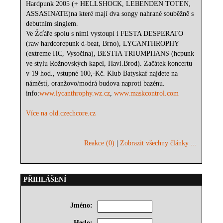
Hardpunk 2005 (+ HELLSHOCK, LEBENDEN TOTEN,
ASSASINATE)na které mají dva songy nahrané souběžně s
debutním singlem.
Ve Žďáře spolu s nimi vystoupí i FESTA DESPERATO
(raw hardcorepunk d-beat, Brno), LYCANTHROPHY
(extreme HC, Vysočina), BESTIA TRIUMPHANS (hcpunk
ve stylu Rožnovských kapel, Havl.Brod). Začátek koncertu
v 19 hod., vstupné 100,-Kč. Klub Batyskaf najdete na
náměstí, oranžovo/modrá budova naproti bazénu.
info:
www.lycanthrophy.wz.cz
,
www.maskcontrol.com
Více na old.czechcore.cz
Reakce (0)
|
Zobrazit všechny články ...
PŘIHLÁŠENÍ
Jméno:
Heslo: