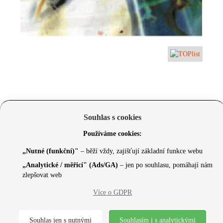
Souhlas s cookies
Používáme cookies:
„Nutné (funkční)"
– běží vždy, zajišťují základní funkce webu
„Analytické / měřicí" (Ads/GA)
– jen po souhlasu, pomáhají nám
zlepšovat web
Více o GDPR
© 2026 Czechcore.cz | Scripted by Sonic (
www.pro-
neziskovky.cz
) | Design concept by
Max
Souhlas jen s nutnými
Souhlasím i s analytickými