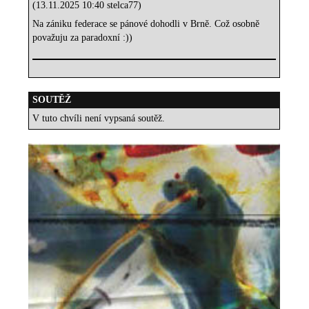
(13.11.2025 10:40 stelca77)
Na zániku federace se pánové dohodli v Brně. Což osobně
považuju za paradoxní :))
SOUTĚŽ
V tuto chvíli není vypsaná soutěž.