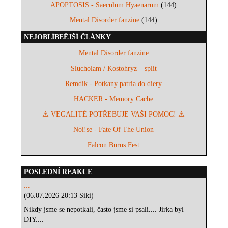
APOPTOSIS - Saeculum Hyaenarum
(144)
Mental Disorder fanzine
(144)
NEJOBLÍBEĚJŠÍ ČLÁNKY
Mental Disorder fanzine
Slucholam / Kostohryz – split
Remdik - Potkany patria do diery
HACKER - Memory Cache
⚠️ VEGALITÉ POTŘEBUJE VAŠI POMOC! ⚠️
Noi!se - Fate Of The Union
Falcon Burns Fest
POSLEDNÍ REAKCE
...
(06.07.2026 20:13 Siki)
Nikdy jsme se nepotkali, často jsme si psali.... Jirka byl
DIY....