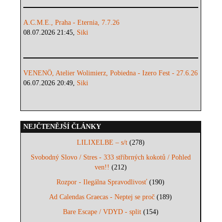
A.C.M.E., Praha - Eternia, 7.7.26
08.07.2026 21:45,
Siki
VENENÖ, Atelier Wolimierz, Pobiedna - Izero Fest - 27.6.26
06.07.2026 20:49,
Siki
NEJČTENĚJŠÍ ČLÁNKY
LILIXELBE – s/t
(278)
Svobodný Slovo / Stres - 333 stříbrných kokotů / Pohled
ven!!
(212)
Rozpor - Ilegálna Spravodlivosť
(190)
Ad Calendas Graecas - Neptej se proč
(189)
Bare Escape / VDYD - split
(154)