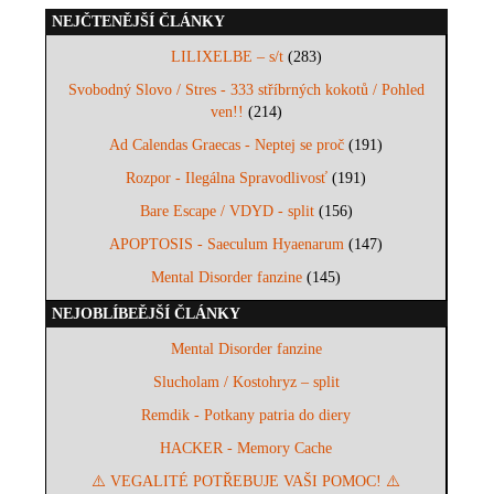
NEJČTENĚJŠÍ ČLÁNKY
LILIXELBE – s/t
(283)
Svobodný Slovo / Stres - 333 stříbrných kokotů / Pohled
ven!!
(214)
Ad Calendas Graecas - Neptej se proč
(191)
Rozpor - Ilegálna Spravodlivosť
(191)
Bare Escape / VDYD - split
(156)
APOPTOSIS - Saeculum Hyaenarum
(147)
Mental Disorder fanzine
(145)
NEJOBLÍBEĚJŠÍ ČLÁNKY
Mental Disorder fanzine
Slucholam / Kostohryz – split
Remdik - Potkany patria do diery
HACKER - Memory Cache
⚠️ VEGALITÉ POTŘEBUJE VAŠI POMOC! ⚠️