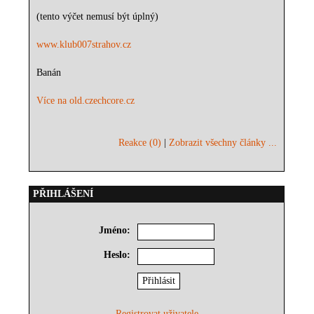
(tento výčet nemusí být úplný)
www.klub007strahov.cz
Banán
Více na old.czechcore.cz
Reakce (0)
|
Zobrazit všechny články ...
PŘIHLÁŠENÍ
Jméno:
Heslo:
Registrovat uživatele