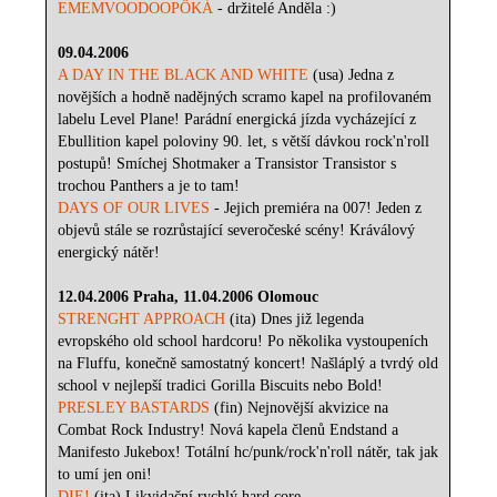
EMEMVOODOOPÖKÁ
- držitelé Anděla :)
09.04.2006
A DAY IN THE BLACK AND WHITE
(usa) Jedna z
novějších a hodně nadějných scramo kapel na profilovaném
labelu Level Plane! Parádní energická jízda vycházející z
Ebullition kapel poloviny 90. let, s větší dávkou rock'n'roll
postupů! Smíchej Shotmaker a Transistor Transistor s
trochou Panthers a je to tam!
DAYS OF OUR LIVES
- Jejich premiéra na 007! Jeden z
objevů stále se rozrůstající severočeské scény! Kráválový
energický nátěr!
12.04.2006 Praha, 11.04.2006 Olomouc
STRENGHT APPROACH
(ita) Dnes již legenda
evropského old school hardcoru! Po několika vystoupeních
na Fluffu, konečně samostatný koncert! Našláplý a tvrdý old
school v nejlepší tradici Gorilla Biscuits nebo Bold!
PRESLEY BASTARDS
(fin) Nejnovější akvizice na
Combat Rock Industry! Nová kapela členů Endstand a
Manifesto Jukebox! Totální hc/punk/rock'n'roll nátěr, tak jak
to umí jen oni!
DIE!
(ita) Likvidační rychlý hard core