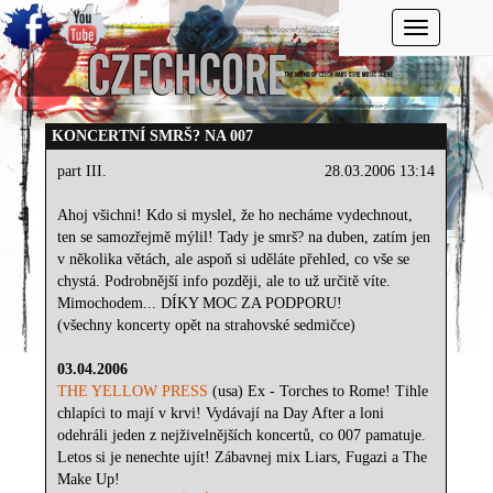
Toggle navi
KONCERTNÍ SMRŠ? NA 007
part III.
28.03.2006 13:14
Ahoj všichni! Kdo si myslel, že ho necháme vydechnout,
ten se samozřejmě mýlil! Tady je smrš? na duben, zatím jen
v několika větách, ale aspoň si uděláte přehled, co vše se
chystá. Podrobnější info později, ale to už určitě víte.
Mimochodem... DÍKY MOC ZA PODPORU!
(všechny koncerty opět na strahovské sedmičce)
03.04.2006
THE YELLOW PRESS
(usa) Ex - Torches to Rome! Tihle
chlapíci to mají v krvi! Vydávají na Day After a loni
odehráli jeden z nejživelnějších koncertů, co 007 pamatuje.
Letos si je nenechte ujít! Zábavnej mix Liars, Fugazi a The
Make Up!