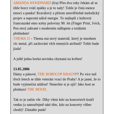
AMANDA WOODWARD
(fra) Přes dva roky čekám až se
tihle borci vrátí zpátky a je to tady! Tohle je čistá esence
emocí a punku! Kraválový a přitom neuvěřitelně melodický
projev a naprostá nálož energie. To nejlepší z kultovní
francouzské emo scény poloviny 90. let (Finger Print, Ivich,
Peu etre) zahrané s moderním nášlapem a totálním
přehledem!
THEMA 11
- Thema má nový materiál, který je mnohem
víc metal, při zachování všch temných atributů! Tohle bude
jízda!
A ještě jedna horká novinka chystaná na květen!
13.05.2006
Dámy a pánové,
THE ROBOCOP KRAUS
!!! Po více než
třech letech se tihle veteráni vrací do Prahy! A je jasné, že to
bude vyjímečná událost! Nenechte si je ujít! Jako host se
představí
THE MOOD
.
Tak to je zatím vše. Díky všem kdo na koncertech kouří
venku (a samozřejmě také těm, kdo na koncerty vůbec
chodí)! Zůstaňte punk!