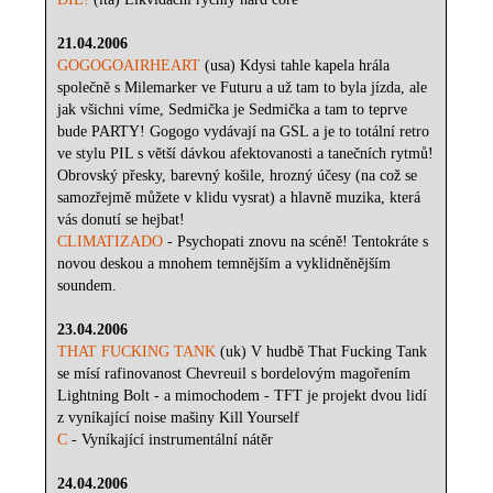
21.04.2006
GOGOGOAIRHEART
(usa) Kdysi tahle kapela hrála
společně s Milemarker ve Futuru a už tam to byla jízda, ale
jak všichni víme, Sedmička je Sedmička a tam to teprve
bude PARTY! Gogogo vydávají na GSL a je to totální retro
ve stylu PIL s větší dávkou afektovanosti a tanečních rytmů!
Obrovský přesky, barevný košile, hrozný účesy (na což se
samozřejmě můžete v klidu vysrat) a hlavně muzika, která
vás donutí se hejbat!
CLIMATIZADO
- Psychopati znovu na scéně! Tentokráte s
novou deskou a mnohem temnějším a vyklidněnějším
soundem.
23.04.2006
THAT FUCKING TANK
(uk) V hudbě That Fucking Tank
se mísí rafinovanost Chevreuil s bordelovým magořením
Lightning Bolt - a mimochodem - TFT je projekt dvou lidí
z vyníkající noise mašiny Kill Yourself
C
- Vyníkající instrumentální nátěr
24.04.2006