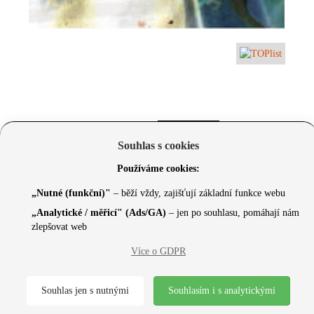
Souhlas s cookies
Používáme cookies:
„Nutné (funkční)"
– běží vždy, zajišťují základní funkce webu
„Analytické / měřicí" (Ads/GA)
– jen po souhlasu, pomáhají nám
zlepšovat web
© 2026 Czechcore.cz | Scripted by Sonic (
www.pro-
Více o GDPR
neziskovky.cz
) | Design concept by
Max
Souhlas jen s nutnými
Souhlasím i s analytickými