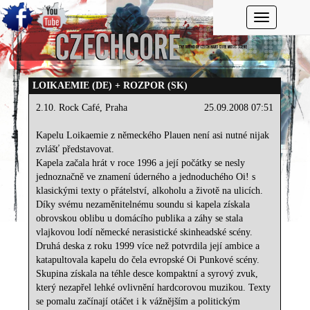
Toggle navi
LOIKAEMIE (DE) + ROZPOR (SK)
2.10. Rock Café, Praha
25.09.2008 07:51
Kapelu Loikaemie z německého Plauen není asi nutné nijak
zvlášť představovat.
Kapela začala hrát v roce 1996 a její počátky se nesly
jednoznačně ve znamení úderného a jednoduchého Oi! s
klasickými texty o přátelství, alkoholu a životě na ulicích.
Díky svému nezaměnitelnému soundu si kapela získala
obrovskou oblibu u domácího publika a záhy se stala
vlajkovou lodí německé nerasistické skinheadské scény.
Druhá deska z roku 1999 více než potvrdila její ambice a
katapultovala kapelu do čela evropské Oi Punkové scény.
Skupina získala na téhle desce kompaktní a syrový zvuk,
který nezapřel lehké ovlivnění hardcorovou muzikou. Texty
se pomalu začínají otáčet i k vážnějším a politickým