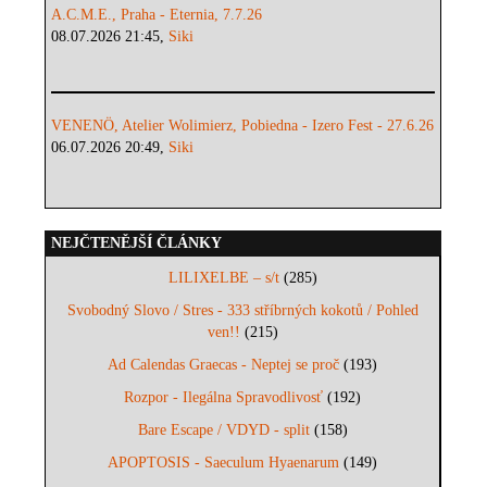
A.C.M.E., Praha - Eternia, 7.7.26
08.07.2026 21:45,
Siki
VENENÖ, Atelier Wolimierz, Pobiedna - Izero Fest - 27.6.26
06.07.2026 20:49,
Siki
NEJČTENĚJŠÍ ČLÁNKY
LILIXELBE – s/t
(285)
Svobodný Slovo / Stres - 333 stříbrných kokotů / Pohled
ven!!
(215)
Ad Calendas Graecas - Neptej se proč
(193)
Rozpor - Ilegálna Spravodlivosť
(192)
Bare Escape / VDYD - split
(158)
APOPTOSIS - Saeculum Hyaenarum
(149)