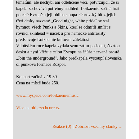
tématům, ale nechybí ani odlehčené věci, potvrzující, že si
kapela zachovává potřebný nadhled. Loikaemie začíná hrát
po celé Evropě a její obliba stoupá. Obrovský hit z jejich
třetí desky nazvaný „Good night, white pride“ se stal
hymnou všech Punks a Skins, kteří se odmítli smířit s
rovnicí skinhead = nácek a pro německé antifašisty
představuje Loikaemie kultovní záležitost.
V loňském roce kapela vydala svou zatím poslední, čtvrtou
desku a nyní křižuje celou Evropu na šňůře nazvané prostě
„Join the underground“. Jako předkapela vystoupí slovenská
oi punková formace Rozpor.
Koncert začíná v 19.30.
Cena na místě bude 250.
www.myspace.com/loikaemiemusic
Více na old.czechcore.cz
Reakce (0)
|
Zobrazit všechny články ...