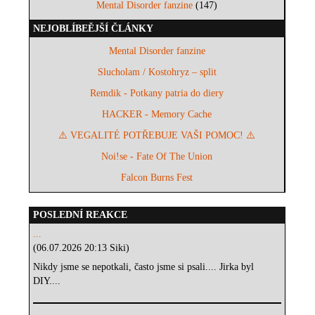
Mental Disorder fanzine
(147)
NEJOBLÍBEĚJŠÍ ČLÁNKY
Mental Disorder fanzine
Slucholam / Kostohryz – split
Remdik - Potkany patria do diery
HACKER - Memory Cache
⚠️ VEGALITÉ POTŘEBUJE VAŠI POMOC! ⚠️
Noi!se - Fate Of The Union
Falcon Burns Fest
POSLEDNÍ REAKCE
...
(06.07.2026 20:13 Siki)
Nikdy jsme se nepotkali, často jsme si psali.... Jirka byl
DIY....