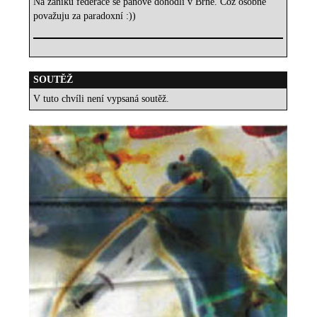
Na zániku federace se pánové dohodli v Brně. Což osobně
považuju za paradoxní :))
SOUTĚŽ
V tuto chvíli není vypsaná soutěž.