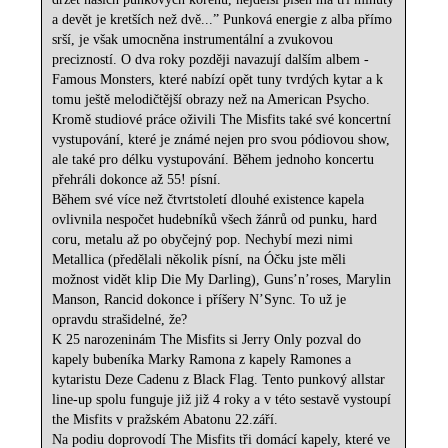
a devět je kretších než dvě...” Punková energie z alba přímo
srší, je však umocněna instrumentální a zvukovou
precizností. O dva roky později navazují dalším albem -
Famous Monsters, které nabízí opět tuny tvrdých kytar a k
tomu ještě melodičtější obrazy než na American Psycho.
Kromě studiové práce oživili The Misfits také své koncertní
vystupování, které je známé nejen pro svou pódiovou show,
ale také pro délku vystupování. Během jednoho koncertu
přehráli dokonce až 55! písní.
Během své více než čtvrtstoletí dlouhé existence kapela
ovlivnila nespočet hudebníků všech žánrů od punku, hard
coru, metalu až po obyčejný pop. Nechybí mezi nimi
Metallica (předělali několik písní, na Óčku jste měli
možnost vidět klip Die My Darling), Guns’n’roses, Marylin
Manson, Rancid dokonce i příšery N’Sync. To už je
opravdu strašidelné, že?
K 25 narozeninám The Misfits si Jerry Only pozval do
kapely bubeníka Marky Ramona z kapely Ramones a
kytaristu Deze Cadenu z Black Flag. Tento punkový allstar
line-up spolu funguje již již 4 roky a v této sestavě vystoupí
the Misfits v pražském Abatonu 22.září.
Na podiu doprovodí The Misfits tři domácí kapely, které ve