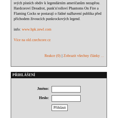
svých písních obdiv k legendárním američanům nezapřou.
Hardcoroví Dreadrot, punk'n'rolloví Phantoms On Fire a
Flaming Cocks se postarají o řádné nažhavení publika před
příchodem živoucích punkrockových legend.
info:
www.hpk.zewl.com
Více na old.czechcore.cz
Reakce (0)
|
Zobrazit všechny články ...
PŘIHLÁŠENÍ
Jméno:
Heslo: