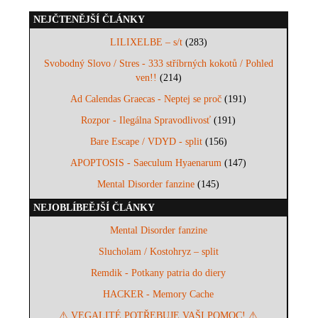
NEJČTENĚJŠÍ ČLÁNKY
LILIXELBE – s/t
(283)
Svobodný Slovo / Stres - 333 stříbrných kokotů / Pohled
ven!!
(214)
Ad Calendas Graecas - Neptej se proč
(191)
Rozpor - Ilegálna Spravodlivosť
(191)
Bare Escape / VDYD - split
(156)
APOPTOSIS - Saeculum Hyaenarum
(147)
Mental Disorder fanzine
(145)
NEJOBLÍBEĚJŠÍ ČLÁNKY
Mental Disorder fanzine
Slucholam / Kostohryz – split
Remdik - Potkany patria do diery
HACKER - Memory Cache
⚠️ VEGALITÉ POTŘEBUJE VAŠI POMOC! ⚠️