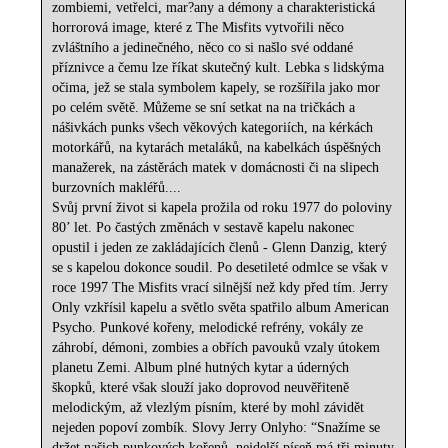
zombiemi, vetřelci, mar?any a démony a charakteristická
horrorová image, které z The Misfits vytvořili něco
zvláštního a jedinečného, něco co si našlo své oddané
příznivce a čemu lze říkat skutečný kult. Lebka s lidskýma
očima, jež se stala symbolem kapely, se rozšířila jako mor
po celém světě. Můžeme se sní setkat na na tričkách a
nášivkách punks všech věkových kategoriích, na kérkách
motorkářů, na kytarách metaláků, na kabelkách úspěšných
manažerek, na zástěrách matek v domácnosti či na slipech
burzovních makléřů....
Svůj první život si kapela prožila od roku 1977 do poloviny
80’ let. Po častých změnách v sestavě kapelu nakonec
opustil i jeden ze zakládajících členů - Glenn Danzig, který
se s kapelou dokonce soudil. Po desetileté odmlce se však v
roce 1997 The Misfits vrací silnější než kdy před tím. Jerry
Only vzkřísil kapelu a světlo světa spatřilo album American
Psycho. Punkové kořeny, melodické refrény, vokály ze
záhrobí, démoni, zombies a obřích pavouků vzaly útokem
planetu Zemi. Album plné hutných kytar a úderných
škopků, které však slouží jako doprovod neuvěřiteně
melodickým, až vlezlým písním, které by mohl závidět
nejeden popoví zombík. Slovy Jerry Onlyho: “Snažíme se
držet našich punkových kořenů, nejdelší píseň má tři minuty