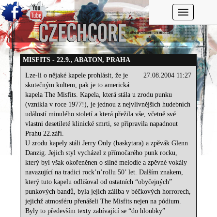
Toggle navi
MISFITS - 22.9., ABATON, PRAHA
Lze-li o nějaké kapele prohlásit, že je
27.08.2004 11:27
skutečným kultem, pak je to americká
kapela The Misfits. Kapela, která stála u zrodu punku
(vznikla v roce 1977!), je jednou z nejvlivnějších hudebních
událostí minulého století a která přežila vše, včetně své
vlastni desetileté klinické smrti, se připravila napadnout
Prahu 22.září.
U zrodu kapely stáli Jerry Only (baskytara) a zpěvák Glenn
Danzig. Jejich styl vycházel z přímočarého punk rocku,
který byl však okořeněnen o silné melodie a zpěvné vokály
navazující na tradici rock’n’rollu 50’ let. Dalším znakem,
který tuto kapelu odlišoval od ostatních “obyčejných”
punkových bandů, byla jejich záliba v béčkových horrorech,
jejichž atmosféru přenášeli The Misfits nejen na pódium.
Byly to především texty zabívající se “do hloubky”