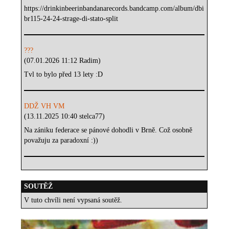
https://drinkinbeerinbandanarecords.bandcamp.com/album/dbi
br115-24-24-strage-di-stato-split
???
(07.01.2026 11:12 Radim)
Tvl to bylo před 13 lety :D
DDŽ VH VM
(13.11.2025 10:40 stelca77)
Na zániku federace se pánové dohodli v Brně. Což osobně
považuju za paradoxní :))
SOUTĚŽ
V tuto chvíli není vypsaná soutěž.