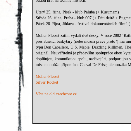
budou hrát na těchhle místech:
Úterý 25. října, Písek - klub Paluba (+ Kusumam)
Středa 26. října, Praha - klub 007 (+ Děti deště + Bugm
Pátek 28. října, Jihlava - festival dokumentárních filmů
Moller-Plesset zatím vydali dvě desky. V roce 2002 ´Rat
přes absenci baskytary (nebo možná právě proto?) má muzi
typu Don Caballero, U.S. Maple, Dazzling Killlmen, The 
originál. Neuvěřitelná je především spolupráce obou kytar
doplňujou, komunikujou spolu, nadávají si, podporujou se
místama může připomínat Cheval De Frise, ale muzika Mol
Moller-Plesset
Silver Rocket
Více na old.czechcore.cz