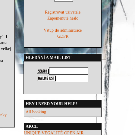
Registrovat uživatele
Zapomenuté heslo
Vstup do administrace
GDPR
´. I
rtama
 velkej
HLEDÁNÍ A MAIL LIST
na
HEY I NEED YOUR HELP!
All booking...
nky ...
AKCE
UNIQUE VEGALITÉ OPEN AIR