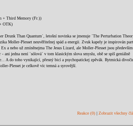
en + Third Memory (Fr.))
 (+ OTK)
her Drunk Than Quantum´, letošní novinka se jmenuje ´The Perturbation Theory
ka Moller-Plesset neuvěřitelnej spád a energii. Zvuk kapely je inspirován pa
Ex a nebo už zmíněnejma The Jesus Lizard, ale Moller-Plesset jsou především
 - ani jedna není ´sólová´ v tom klasickým slova smyslu, obě se spíš geniálně
... A do toho vynikající, přesný bicí a psychopatickej zpěvák. Rytmická divoči
ler-Plesset je celkově víc temná a syrovější.
Reakce (0)
|
Zobrazit všechny člá