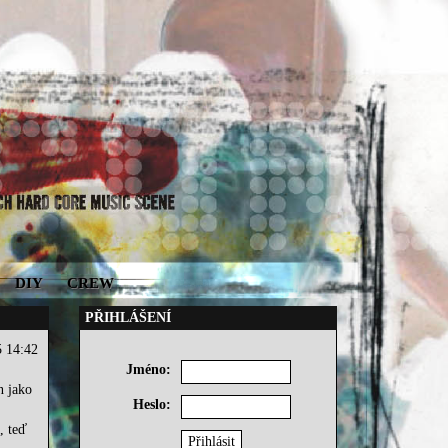
DIY
CREW
PŘIHLÁŠENÍ
5 14:42
Jméno:
n jako
Heslo:
, teď