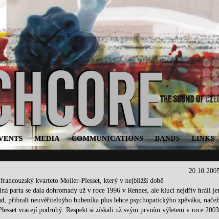
VENTS
MEDIA
COMMUNICATIONS
BANDS
LINKS
20.10.200
rancouzský kvarteto Moller-Plesset, který v nejbližší době
ná parta se dala dohromady už v roce 1996 v Rennes, ale kluci nejdřív hráli je
oud, přibrali neuvěřitelnýho bubeníka plus lehce psychopatickýho zpěváka, načež
Plesset vracejí podruhý. Respekt si získali už svým prvním výletem v roce 2003