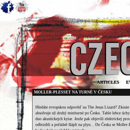
ARTICLES
E
MOLLER-PLESSET NA TURNÉ V ČESKU
Hledáte evropskou odpověď na The Jesus Lizard? Zkuste f
absolvuje už druhý miniturné po Česku. Tahle lehce úchyl
duo akustickejch kytar. Jenže pak objevili elektrickej pr
odbrzdili a pořádně šlápli na plyn... Do Česka se Moller-