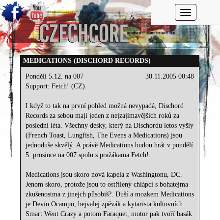
Toggle navi
MEDICATIONS (DISCHORD RECORDS)
Pondělí 5.12. na 007
30.11.2005 00:48
Support: Fetch! (CZ)
I když to tak na první pohled možná nevypadá, Dischord
Records za sebou mají jeden z nejzajímavějších roků za
poslední léta. Všechny desky, který na Dischordu letos vyšly
(French Toast, Lungfish, The Evens a Medications) jsou
jednoduše skvělý. A právě Medications budou hrát v pondělí
5. prosince na 007 spolu s pražákama Fetch!.
Medications jsou skoro nová kapela z Washingtonu, DC.
Jenom skoro, protože jsou to ostřílený chlápci s bohatejma
zkušenostma z jinejch působiš?. Duší a mozkem Medications
je Devin Ocampo, bejvalej zpěvák a kytarista kultovních
Smart Went Crazy a potom Faraquet, motor pak tvoří basák