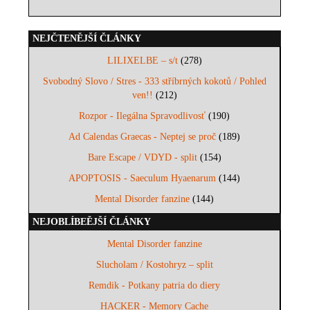
NEJČTENĚJŠÍ ČLÁNKY
LILIXELBE – s/t
(278)
Svobodný Slovo / Stres - 333 stříbrných kokotů / Pohled
ven!!
(212)
Rozpor - Ilegálna Spravodlivosť
(190)
Ad Calendas Graecas - Neptej se proč
(189)
Bare Escape / VDYD - split
(154)
APOPTOSIS - Saeculum Hyaenarum
(144)
Mental Disorder fanzine
(144)
NEJOBLÍBEĚJŠÍ ČLÁNKY
Mental Disorder fanzine
Slucholam / Kostohryz – split
Remdik - Potkany patria do diery
HACKER - Memory Cache