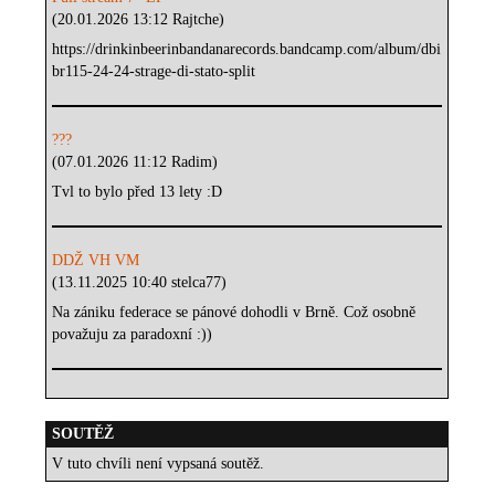
(20.01.2026 13:12 Rajtche)
https://drinkinbeerinbandanarecords.bandcamp.com/album/dbi
br115-24-24-strage-di-stato-split
???
(07.01.2026 11:12 Radim)
Tvl to bylo před 13 lety :D
DDŽ VH VM
(13.11.2025 10:40 stelca77)
Na zániku federace se pánové dohodli v Brně. Což osobně
považuju za paradoxní :))
SOUTĚŽ
V tuto chvíli není vypsaná soutěž.