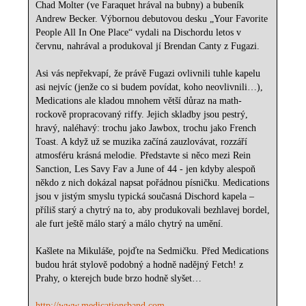
Chad Molter (ve Faraquet hrával na bubny) a bubeník
Andrew Becker. Výbornou debutovou desku „Your Favorite
People All In One Place“ vydali na Dischordu letos v
červnu, nahrával a produkoval jí Brendan Canty z Fugazi.
Asi vás nepřekvapí, že právě Fugazi ovlivnili tuhle kapelu
asi nejvíc (jenže co si budem povídat, koho neovlivnili…),
Medications ale kladou mnohem větší důraz na math-
rockově propracovaný riffy. Jejich skladby jsou pestrý,
hravý, naléhavý: trochu jako Jawbox, trochu jako French
Toast. A když už se muzika začíná zauzlovávat, rozzáří
atmosféru krásná melodie. Představte si něco mezi Rein
Sanction, Les Savy Fav a June of 44 - jen kdyby alespoň
někdo z nich dokázal napsat pořádnou písničku. Medications
jsou v jistým smyslu typická současná Dischord kapela –
příliš starý a chytrý na to, aby produkovali bezhlavej bordel,
ale furt ještě málo starý a málo chytrý na umění.
Kašlete na Mikuláše, pojďte na Sedmičku. Před Medications
budou hrát stylově podobný a hodně nadějný Fetch! z
Prahy, o kterejch bude brzo hodně slyšet…
http://www.medicationsband.com