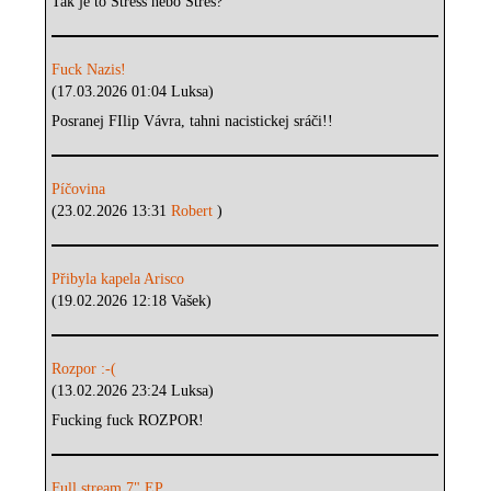
Tak je to Stress nebo Stres?
Fuck Nazis!
(17.03.2026 01:04 Luksa)
Posranej FIlip Vávra, tahni nacistickej sráči!!
Píčovina
(23.02.2026 13:31
Robert
)
Přibyla kapela Arisco
(19.02.2026 12:18 Vašek)
Rozpor :-(
(13.02.2026 23:24 Luksa)
Fucking fuck ROZPOR!
Full stream 7" EP