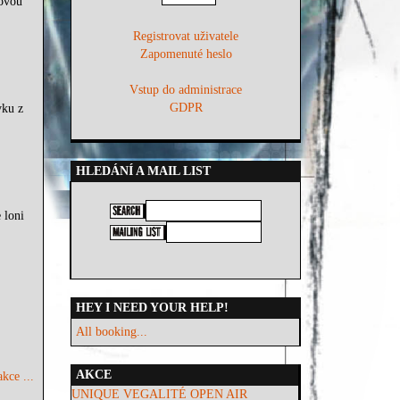
lovou
Registrovat uživatele
Zapomenuté heslo
Vstup do administrace
GDPR
vku z
HLEDÁNÍ A MAIL LIST
 loni
HEY I NEED YOUR HELP!
All booking...
AKCE
kce ...
UNIQUE VEGALITÉ OPEN AIR