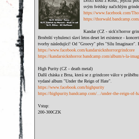
Drtiči kostí z Košic, jejichž p
svým švédsky načichlým grind
https://www.facebook.com/Tho
https://thorwald.bandcamp.com
Kandar (CZ - sick'n'horror gri
Brněnští vyhulenci slaví letos deset let existence - konc
tvorby následující! Od "Groovy" přes "Sílu Imaginace". 
https://www.facebook.com/kandarsicknhorrorgrindcore
https://kandarsicknhorror.bandcamp.com/album/s-la-imag
High Purity (CZ - death metal)
Další cháska z Brna, která se z grindcore válce v průběhu
vydané album "Under the Reign of Hate".
https://www.facebook.com/highpurity
https://highpurity.bandcamp.com/.../under-the-reign-of-h
Vstup:
200-300CZK