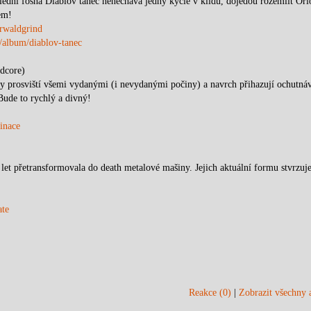
oslední fošna Diablov tanec nenechává jedny kyčle v klidu, dojedou rozemlít Or
em!
rwaldgrind
/album/diablov-tanec
ndcore)
erty prosviští všemi vydanými (i nevydanými počiny) a navrch přihazují ochutná
Bude to rychlý a divný!
inace
 let přetransformovala do death metalové mašiny. Jejich aktuální formu stvrzuje
ate
Reakce (0)
|
Zobrazit všechny a