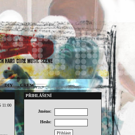
DIY
CREW
PŘIHLÁŠENÍ
5 11:00
Jméno:
Heslo: