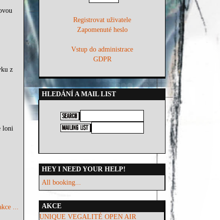
lovou
Registrovat uživatele
Zapomenuté heslo
Vstup do administrace
GDPR
vku z
HLEDÁNÍ A MAIL LIST
 loni
HEY I NEED YOUR HELP!
All booking...
AKCE
kce ...
UNIQUE VEGALITÉ OPEN AIR