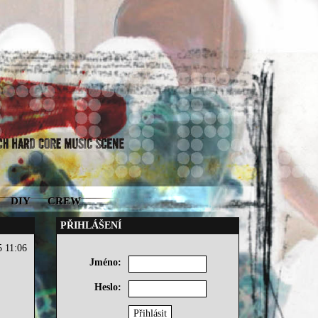
DIY
CREW
PŘIHLÁŠENÍ
5 11:06
Jméno:
Heslo: