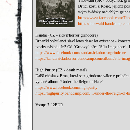
Thorwald (SK - bodycheck gri
Drtiči kostí z Košic, jejichž p
svým švédsky načichlým grind
https://www.facebook.com/Tho
https://thorwald.bandcamp.com
Kandar (CZ - sick'n'horror grindcore)
Brněnští vyhulenci slaví letos deset let existence - konc
tvorby následující! Od "Groovy" přes "Sílu Imaginace". 
https://www.facebook.com/kandarsicknhorrorgrindcore
https://kandarsicknhorror.bandcamp.com/album/s-la-imag
High Purity (CZ - death metal)
Další cháska z Brna, která se z grindcore válce v průběhu
vydané album "Under the Reign of Hate".
https://www.facebook.com/highpurity
https://highpurity.bandcamp.com/.../under-the-reign-of-h
Vstup: 7-12EUR