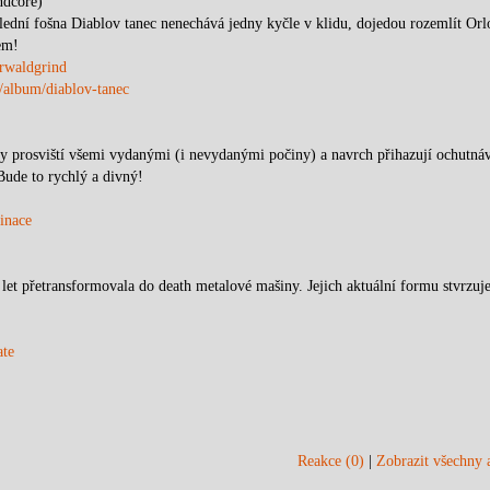
ndcore)
oslední fošna Diablov tanec nenechává jedny kyčle v klidu, dojedou rozemlít Or
em!
rwaldgrind
/album/diablov-tanec
erty prosviští všemi vydanými (i nevydanými počiny) a navrch přihazují ochutná
Bude to rychlý a divný!
inace
 let přetransformovala do death metalové mašiny. Jejich aktuální formu stvrzuje
ate
Reakce (0)
|
Zobrazit všechny a