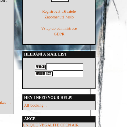
cert,
Registrovat uživatele
Zapomenuté heslo
Vstup do administrace
GDPR
HLEDÁNÍ A MAIL LIST
HEY I NEED YOUR HELP!
kce ...
All booking...
AKCE
UNIQUE VEGALITÉ OPEN AIR