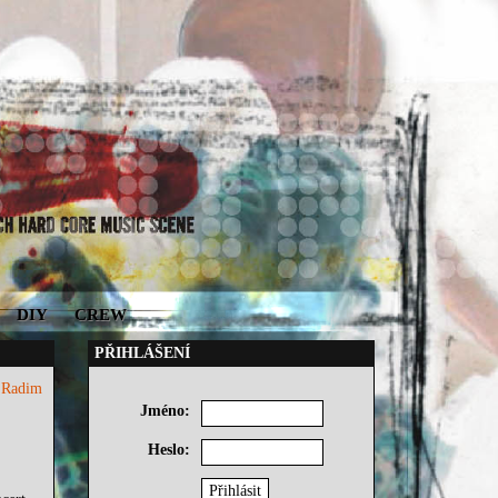
DIY
CREW
PŘIHLÁŠENÍ
7
Radim
Jméno:
Heslo: