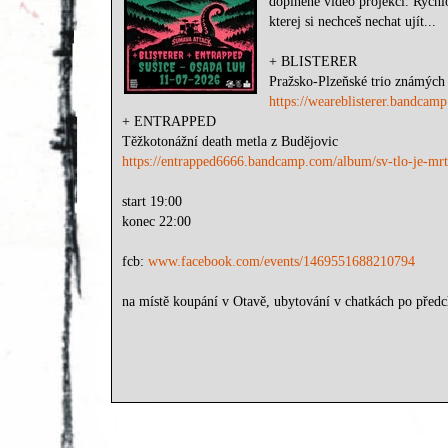
doplněné video projekcí. Rychlo
kterej si nechceš nechat ujít...
+ BLISTERER
Pražsko-Plzeňské trio známých 
https://weareblisterer.bandcamp
+ ENTRAPPED
Těžkotonážní death metla z Budějovic
https://entrapped6666.bandcamp.com/album/sv-tlo-je-mr
start 19:00
konec 22:00
fcb:
www.facebook.com/events/1469551688210794
na místě koupání v Otavě, ubytování v chatkách po předc