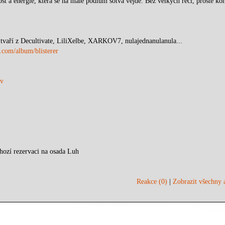
st a energie, která se na malé pódium sotva vejde. Bez velkých řečí, prostě kon
tvaří z Decultivate, LiliXelbe, XARKOV7, nulajednanulanula...
.com/album/blisterer
tv
hozí rezervaci na osada Luh
Reakce (0)
|
Zobrazit všechny a