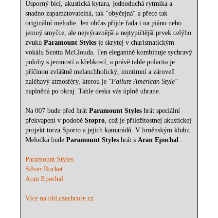
Úsporný bicí, akustická kytara, jednoduchá rytmika a
snadno zapamatovatelná, tak "obyčejná" a přece tak
originální melodie. Jen občas přijde řada i na piáno nebo
jemný smyčce, ale nejvýraznější a nejtypičtější prvek celýho
zvuku
Paramount Styles
je skrytej v charismatickým
vokálu Scotta McClouda. Ten elegantně kombinuje sychravý
polohy s jemností a křehkostí, a právě tahle polarita je
příčinou zvláštně melanchholický, imntimní a zároveň
naléhavý atmosféry, kterou je
"Failure American Style"
naplněná po okraj. Tahle deska vás úplně uhrane.
Na 007 bude před hrát
Paramount Styles
hrát speciální
překvapení v podobě
Stopro
, což je příležitostnej akustickej
projekt torza Sporto a jejich kamarádů. V brněnským klubu
Melodka bude
Paramount Styles
hrát s
Aran Epochal
.
Paramount Styles
Silver Rocket
Aran Epochal
Více na old.czechcore.cz