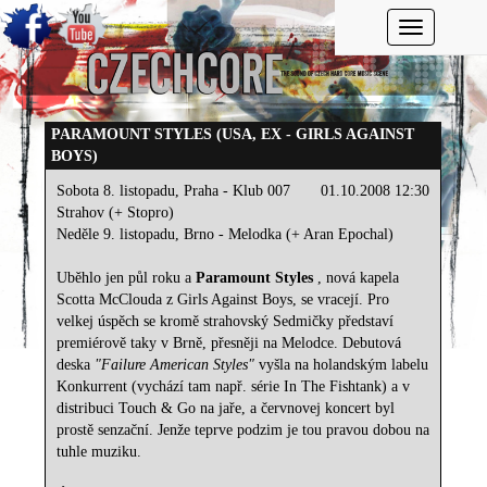
Toggle navi
PARAMOUNT STYLES (USA, EX - GIRLS AGAINST
BOYS)
Sobota 8. listopadu, Praha - Klub 007
01.10.2008 12:30
Strahov (+ Stopro)
Neděle 9. listopadu, Brno - Melodka (+ Aran Epochal)
Uběhlo jen půl roku a
Paramount Styles
, nová kapela
Scotta McClouda z Girls Against Boys, se vracejí. Pro
velkej úspěch se kromě strahovský Sedmičky představí
premiérově taky v Brně, přesněji na Melodce. Debutová
deska
"Failure American Styles"
vyšla na holandským labelu
Konkurrent (vychází tam např. série In The Fishtank) a v
distribuci Touch & Go na jaře, a červnovej koncert byl
prostě senzační. Jenže teprve podzim je tou pravou dobou na
tuhle muziku.