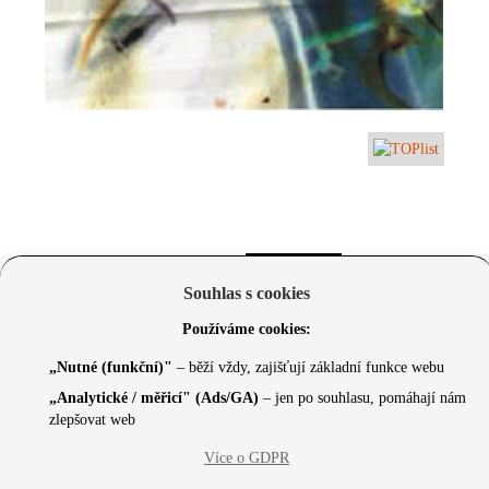
Souhlas s cookies
Používáme cookies:
„Nutné (funkční)"
– běží vždy, zajišťují základní funkce webu
„Analytické / měřicí" (Ads/GA)
– jen po souhlasu, pomáhají nám
zlepšovat web
© 2026 Czechcore.cz | Scripted by Sonic (
www.pro-
Více o GDPR
neziskovky.cz
) | Design concept by
Max