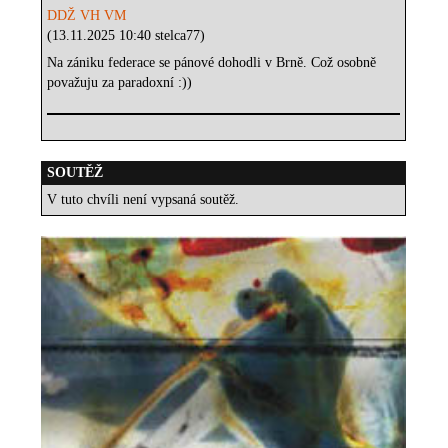
DDŽ VH VM
(13.11.2025 10:40 stelca77)
Na zániku federace se pánové dohodli v Brně. Což osobně
považuju za paradoxní :))
SOUTĚŽ
V tuto chvíli není vypsaná soutěž.