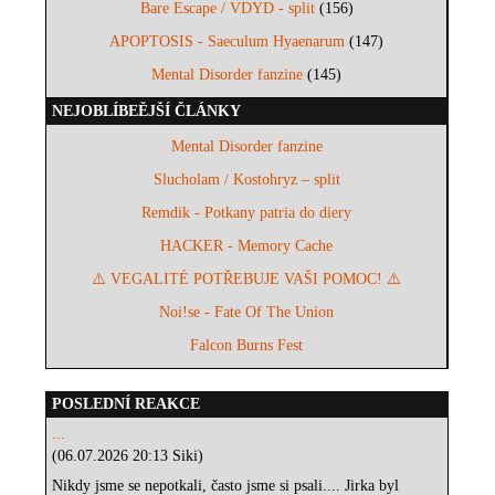
Bare Escape / VDYD - split
(156)
APOPTOSIS - Saeculum Hyaenarum
(147)
Mental Disorder fanzine
(145)
NEJOBLÍBEĚJŠÍ ČLÁNKY
Mental Disorder fanzine
Slucholam / Kostohryz – split
Remdik - Potkany patria do diery
HACKER - Memory Cache
⚠️ VEGALITÉ POTŘEBUJE VAŠI POMOC! ⚠️
Noi!se - Fate Of The Union
Falcon Burns Fest
POSLEDNÍ REAKCE
...
(06.07.2026 20:13 Siki)
Nikdy jsme se nepotkali, často jsme si psali.... Jirka byl