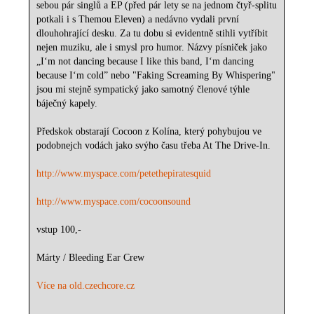
sebou pár singlů a EP (před pár lety se na jednom čtyř-splitu
potkali i s Themou Eleven) a nedávno vydali první
dlouhohrající desku. Za tu dobu si evidentně stihli vytříbit
nejen muziku, ale i smysl pro humor. Názvy písniček jako
„I‘m not dancing because I like this band, I‘m dancing
because I‘m cold” nebo "Faking Screaming By Whispering"
jsou mi stejně sympatický jako samotný členové týhle
báječný kapely.
Předskok obstarají Cocoon z Kolína, který pohybujou ve
podobnejch vodách jako svýho času třeba At The Drive-In.
http://www.myspace.com/petethepiratesquid
http://www.myspace.com/cocoonsound
vstup 100,-
Márty / Bleeding Ear Crew
Více na old.czechcore.cz