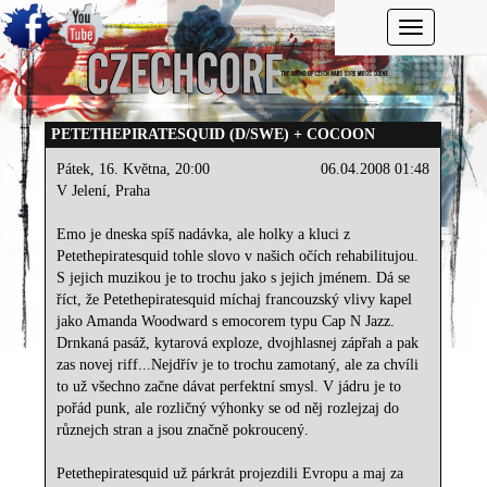
Toggle navi
PETETHEPIRATESQUID (D/SWE) + COCOON
Pátek, 16. Května, 20:00
06.04.2008 01:48
V Jelení, Praha
Emo je dneska spíš nadávka, ale holky a kluci z
Petethepiratesquid tohle slovo v našich očích rehabilitujou.
S jejich muzikou je to trochu jako s jejich jménem. Dá se
říct, že Petethepiratesquid míchaj francouzský vlivy kapel
jako Amanda Woodward s emocorem typu Cap N Jazz.
Drnkaná pasáž, kytarová exploze, dvojhlasnej zápřah a pak
zas novej riff...Nejdřív je to trochu zamotaný, ale za chvíli
to už všechno začne dávat perfektní smysl. V jádru je to
pořád punk, ale rozličný výhonky se od něj rozlejzaj do
různejch stran a jsou značně pokroucený.
Petethepiratesquid už párkrát projezdili Evropu a maj za