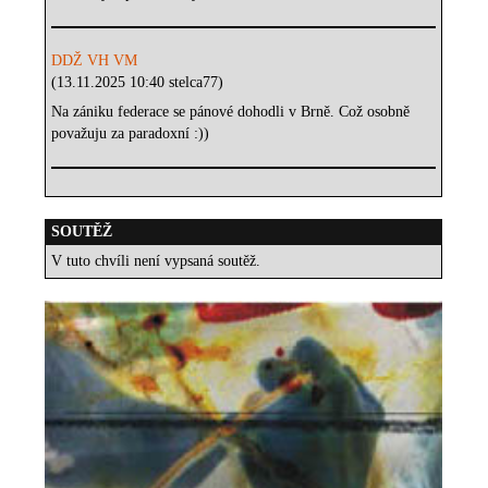
DDŽ VH VM
(13.11.2025 10:40 stelca77)
Na zániku federace se pánové dohodli v Brně. Což osobně
považuju za paradoxní :))
SOUTĚŽ
V tuto chvíli není vypsaná soutěž.