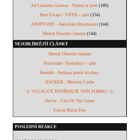
Ad Calendas Graecas - Neptej se proč
(189)
Bare Escape / VDYD - split
(154)
APOPTOSIS - Saeculum Hyaenarum
(144)
Mental Disorder fanzine
(144)
NEJOBLÍBEĚJŠÍ ČLÁNKY
Mental Disorder fanzine
Slucholam / Kostohryz – split
Remdik - Potkany patria do diery
HACKER - Memory Cache
⚠️ VEGALITÉ POTŘEBUJE VAŠI POMOC! ⚠️
Noi!se - Fate Of The Union
Falcon Burns Fest
POSLEDNÍ REAKCE
...