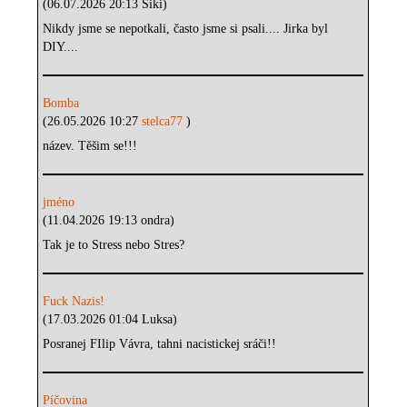
(06.07.2026 20:13 Siki)
Nikdy jsme se nepotkali, často jsme si psali.... Jirka byl
DIY....
Bomba
(26.05.2026 10:27
stelca77
)
název. Těšim se!!!
jméno
(11.04.2026 19:13 ondra)
Tak je to Stress nebo Stres?
Fuck Nazis!
(17.03.2026 01:04 Luksa)
Posranej FIlip Vávra, tahni nacistickej sráči!!
Píčovina