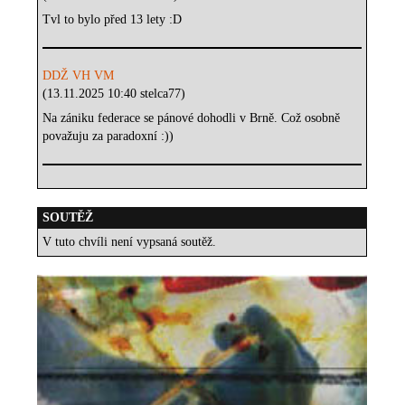
Tvl to bylo před 13 lety :D
DDŽ VH VM
(13.11.2025 10:40 stelca77)
Na zániku federace se pánové dohodli v Brně. Což osobně
považuju za paradoxní :))
SOUTĚŽ
V tuto chvíli není vypsaná soutěž.