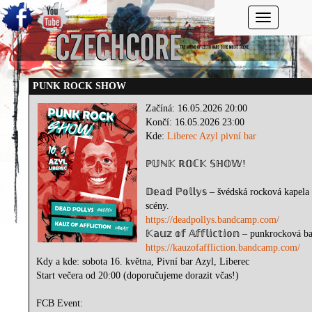
Toggle navi
PUNK ROCK SHOW
Začíná: 16.05.2026 20:00
Končí: 16.05.2026 23:00
Kde:
Liberec Azyl pivní bar
ℙ𝕌ℕ𝕂 ℝ𝕆ℂ𝕂 𝕊ℍ𝕆𝕎!
𝔻𝕖𝕒𝕕 ℙ𝕠𝕝𝕝𝕪𝕤 – švédská rocková ka
scény.
https://deadpollys.bandcamp.com/
𝕂𝕒𝕦𝕫 𝕠𝕗 𝔸𝕗𝕗𝕝𝕚𝕔𝕥𝕚𝕠𝕟 – punkro
https://kauzofaffliction.bandcamp.com/
Kdy a kde: sobota 16. května, Pivní bar Azyl, Liberec
Start večera od 20:00 (doporučujeme dorazit včas!)
FCB Event: