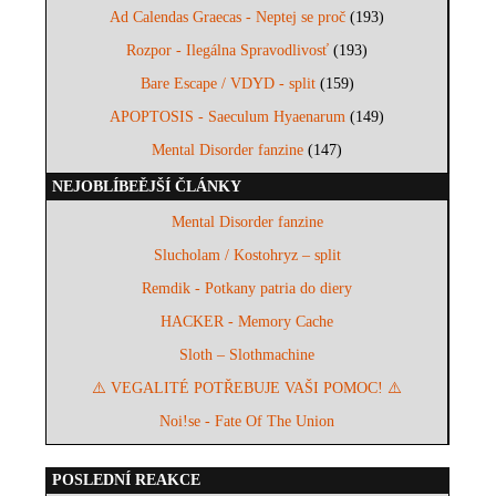
Ad Calendas Graecas - Neptej se proč
(193)
Rozpor - Ilegálna Spravodlivosť
(193)
Bare Escape / VDYD - split
(159)
APOPTOSIS - Saeculum Hyaenarum
(149)
Mental Disorder fanzine
(147)
NEJOBLÍBEĚJŠÍ ČLÁNKY
Mental Disorder fanzine
Slucholam / Kostohryz – split
Remdik - Potkany patria do diery
HACKER - Memory Cache
Sloth – Slothmachine
⚠️ VEGALITÉ POTŘEBUJE VAŠI POMOC! ⚠️
Noi!se - Fate Of The Union
POSLEDNÍ REAKCE