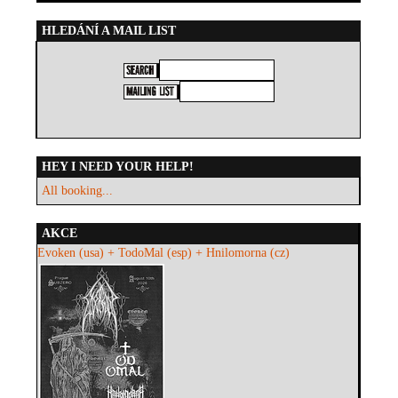
HLEDÁNÍ A MAIL LIST
HEY I NEED YOUR HELP!
All booking...
AKCE
Evoken (usa) + TodoMal (esp) + Hnilomorna (cz)