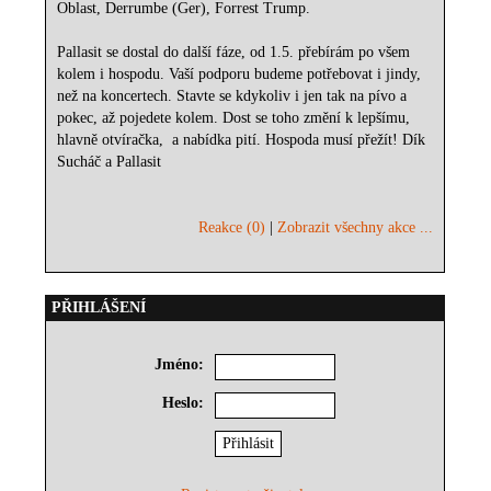
Oblast, Derrumbe (Ger), Forrest Trump.
Pallasit se dostal do další fáze, od 1.5. přebírám po všem
kolem i hospodu. Vaší podporu budeme potřebovat i jindy,
než na koncertech. Stavte se kdykoliv i jen tak na pívo a
pokec, až pojedete kolem. Dost se toho změní k lepšímu,
hlavně otvíračka, a nabídka pití. Hospoda musí přežít! Dík
Sucháč a Pallasit
Reakce (0)
|
Zobrazit všechny akce ...
PŘIHLÁŠENÍ
Jméno:
Heslo: