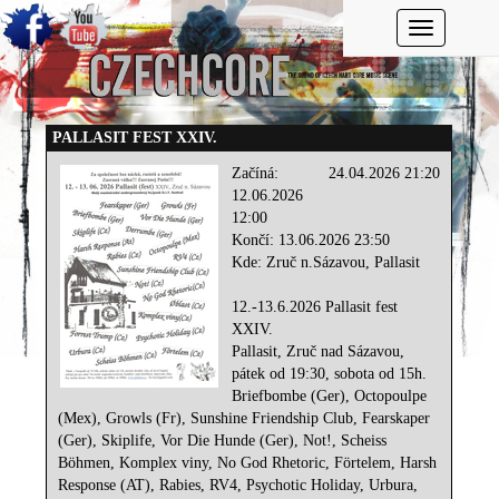
Toggle navi
PALLASIT FEST XXIV.
Začíná:
24.04.2026 21:20
12.06.2026
12:00
Končí: 13.06.2026 23:50
Kde: Zruč n.Sázavou, Pallasit
12.-13.6.2026 Pallasit fest
XXIV.
Pallasit, Zruč nad Sázavou,
pátek od 19:30, sobota od 15h.
Briefbombe (Ger), Octopoulpe
(Mex), Growls (Fr), Sunshine Friendship Club, Fearskaper
(Ger), Skiplife, Vor Die Hunde (Ger), Not!, Scheiss
Böhmen, Komplex viny, No God Rhetoric, Förtelem, Harsh
Response (AT), Rabies, RV4, Psychotic Holiday, Urbura,