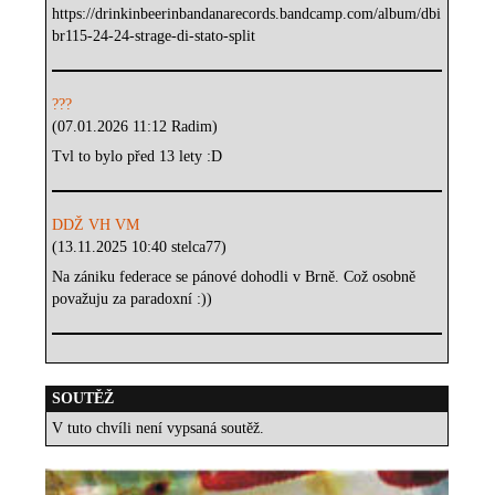
https://drinkinbeerinbandanarecords.bandcamp.com/album/dbi
br115-24-24-strage-di-stato-split
???
(07.01.2026 11:12 Radim)
Tvl to bylo před 13 lety :D
DDŽ VH VM
(13.11.2025 10:40 stelca77)
Na zániku federace se pánové dohodli v Brně. Což osobně
považuju za paradoxní :))
SOUTĚŽ
V tuto chvíli není vypsaná soutěž.