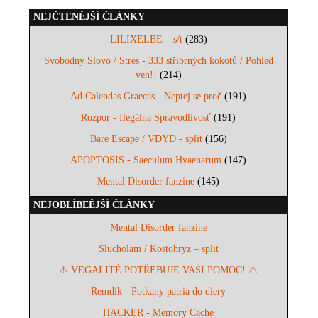
NEJČTENĚJŠÍ ČLÁNKY
LILIXELBE – s/t
(283)
Svobodný Slovo / Stres - 333 stříbrných kokotů / Pohled
ven!!
(214)
Ad Calendas Graecas - Neptej se proč
(191)
Rozpor - Ilegálna Spravodlivosť
(191)
Bare Escape / VDYD - split
(156)
APOPTOSIS - Saeculum Hyaenarum
(147)
Mental Disorder fanzine
(145)
NEJOBLÍBEĚJŠÍ ČLÁNKY
Mental Disorder fanzine
Slucholam / Kostohryz – split
⚠️ VEGALITÉ POTŘEBUJE VAŠI POMOC! ⚠️
Remdik - Potkany patria do diery
HACKER - Memory Cache