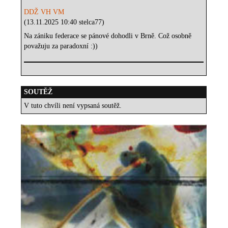
DDŽ VH VM
(13.11.2025 10:40 stelca77)
Na zániku federace se pánové dohodli v Brně. Což osobně
považuju za paradoxní :))
SOUTĚŽ
V tuto chvíli není vypsaná soutěž.