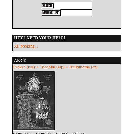
HEY I NEED YOUR HELP!
All booking...
AKCE
Evoken (usa) + TodoMal (esp) + Hnilomorna (cz)