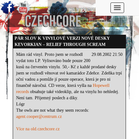
Toggle navi
PÁR SLOV K VINYLOVÉ VERZI NOVÉ DESKY
KEVORKIAN – RELIEF THROUGH SCREAM
Mám rád vinyl. Proto jsem se rozhodl
29.08.2002 21:50
vydat toto LP. Vylisováno bude pouze 200
kusů na červeném vinylu. 50,- Kč z každé prodané desky
jsem se rozhodl věnovat své kamarádce Zdeňce. Zdeňka trpí
oční vadou a pomůže jí pouze operace, která je pro ni
finančně náročná. CD verze, která vyšla na
Hopewell
records
obsahuje také videoklip, ale na vinylu ho nehledej.
Není tam. Příjemný poslech a díky.
Lógr
The owls are not what they seem records:
agent.cooper@centrum.cz
Více na old.czechcore.cz