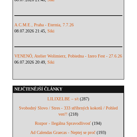
A.C.M.E., Praha - Eternia, 7.7.26
08.07.2026 21:45,
Siki
VENENÖ, Atelier Wolimierz, Pobiedna - Izero Fest - 27.6.26
06.07.2026 20:49,
Siki
NEJČTENĚJŠÍ ČLÁNKY
LILIXELBE – s/t
(287)
Svobodný Slovo / Stres - 333 stříbrných kokotů / Pohled
ven!!
(218)
Rozpor - Ilegálna Spravodlivosť
(194)
Ad Calendas Graecas - Neptej se proč
(193)