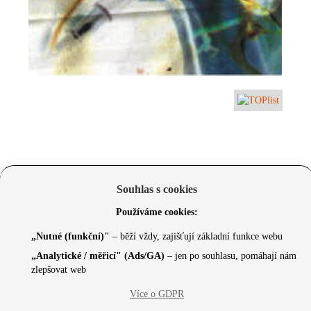
Souhlas s cookies
Používáme cookies:
„Nutné (funkční)"
– běží vždy, zajišťují základní funkce webu
„Analytické / měřicí" (Ads/GA)
– jen po souhlasu, pomáhají nám
zlepšovat web
Více o GDPR
© 2026 Czechcore.cz | Scripted by Sonic (
www.pro-
neziskovky.cz
) | Design concept by
Max