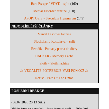
Bare Escape / VDYD - split
(160)
Mental Disorder fanzine
(150)
APOPTOSIS - Saeculum Hyaenarum
(149)
NEJOBLÍBEĚJŠÍ ČLÁNKY
Mental Disorder fanzine
Slucholam / Kostohryz – split
Remdik - Potkany patria do diery
HACKER - Memory Cache
Sloth – Slothmachine
⚠️ VEGALITÉ POTŘEBUJE VAŠI POMOC! ⚠️
Noi!se - Fate Of The Union
POSLEDNÍ REAKCE
...
(06.07.2026 20:13 Siki)
Nikdy jsme se nepotkali, často jsme si psali.... Jirka byl