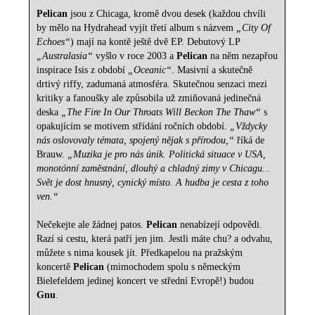
Pelican
jsou z Chicaga, kromě dvou desek (každou chvíli
by mělo na Hydrahead vyjít třetí album s názvem
„City Of
Echoes“
) mají na kontě ještě dvě EP. Debutový LP
„Australasia“
vyšlo v roce 2003 a
Pelican
na něm nezapřou
inspirace Isis z období
„Oceanic“
. Masivní a skutečně
drtivý riffy, zadumaná atmosféra. Skutečnou senzaci mezi
kritiky a fanoušky ale způsobila už zmiňovaná jedinečná
deska
„The Fire In Our Throats Will Beckon The Thaw“
s
opakujícím se motivem střídání ročních období.
„Vždycky
nás oslovovaly témata, spojený nějak s přírodou,“
říká de
Brauw.
„Muzika je pro nás únik. Politická situace v USA,
monotónní zaměstnání, dlouhý a chladný zimy v Chicagu...
Svět je dost hnusný, cynický místo. A hudba je cesta z toho
ven.“
Nečekejte ale žádnej patos.
Pelican
nenabízejí odpovědi.
Razí si cestu, která patří jen jim. Jestli máte chu? a odvahu,
můžete s nima kousek jít. Předkapelou na pražským
koncertě
Pelican
(mimochodem spolu s německým
Bielefeldem jedinej koncert ve střední Evropě!) budou
Gnu
.