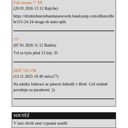
Full stream 7" EP
(20.01.2026 13:12 Rajtche)
https://drinkinbeerinbandanarecords.bandcamp.com/album/dbi
br115-24-24-strage-di-stato-split
???
(07.01.2026 11:12 Radim)
Tvl to bylo před 13 lety :D
DDŽ VH VM
(13.11.2025 10:40 stelca77)
Na zániku federace se pánové dohodli v Brně. Což osobně
považuju za paradoxní :))
SOUTĚŽ
V tuto chvíli není vypsaná soutěž.