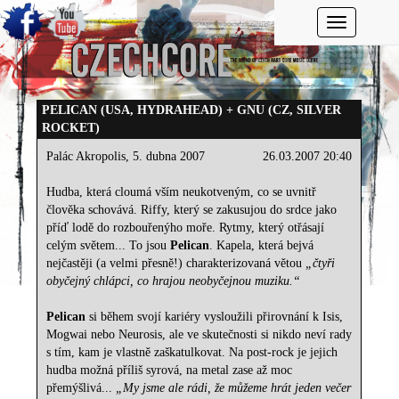
Toggle navi
PELICAN (USA, HYDRAHEAD) + GNU (CZ, SILVER
ROCKET)
Palác Akropolis, 5. dubna 2007
26.03.2007 20:40
Hudba, která cloumá vším neukotveným, co se uvnitř
člověka schovává. Riffy, který se zakusujou do srdce jako
příď lodě do rozbouřenýho moře. Rytmy, který otřásají
celým světem... To jsou
Pelican
. Kapela, která bejvá
nejčastěji (a velmi přesně!) charakterizovaná větou
„čtyři
obyčejný chlápci, co hrajou neobyčejnou muziku.“
Pelican
si během svojí kariéry vysloužili přirovnání k Isis,
Mogwai nebo Neurosis, ale ve skutečnosti si nikdo neví rady
s tím, kam je vlastně zaškatulkovat. Na post-rock je jejich
hudba možná příliš syrová, na metal zase až moc
přemýšlivá...
„My jsme ale rádi, že můžeme hrát jeden večer