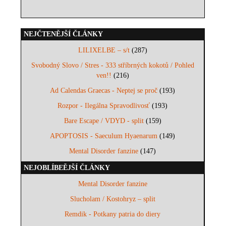
NEJČTENĚJŠÍ ČLÁNKY
LILIXELBE – s/t
(287)
Svobodný Slovo / Stres - 333 stříbrných kokotů / Pohled
ven!!
(216)
Ad Calendas Graecas - Neptej se proč
(193)
Rozpor - Ilegálna Spravodlivosť
(193)
Bare Escape / VDYD - split
(159)
APOPTOSIS - Saeculum Hyaenarum
(149)
Mental Disorder fanzine
(147)
NEJOBLÍBEĚJŠÍ ČLÁNKY
Mental Disorder fanzine
Slucholam / Kostohryz – split
Remdik - Potkany patria do diery