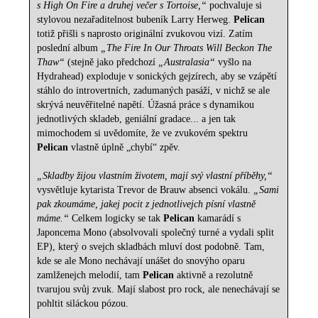
s High On Fire a druhej večer s Tortoise,“
pochvaluje si
stylovou nezařaditelnost bubeník Larry Herweg.
Pelican
totiž přišli s naprosto originální zvukovou vizí. Zatím
poslední album
„The Fire In Our Throats Will Beckon The
Thaw“
(stejně jako předchozí
„Australasia“
vyšlo na
Hydrahead) exploduje v sonických gejzírech, aby se vzápětí
stáhlo do introvertních, zadumaných pasáží, v nichž se ale
skrývá neuvěřitelné napětí. Úžasná práce s dynamikou
jednotlivých skladeb, geniální gradace... a jen tak
mimochodem si uvědomíte, že ve zvukovém spektru
Pelican
vlastně úplně „chybí“ zpěv.
„Skladby žijou vlastním životem, mají svý vlastní příběhy,“
vysvětluje kytarista Trevor de Brauw absenci vokálu.
„Sami
pak zkoumáme, jakej pocit z jednotlivejch písní vlastně
máme.“
Celkem logicky se tak
Pelican
kamarádí s
Japoncema Mono (absolvovali společný turné a vydali split
EP), který o svejch skladbách mluví dost podobně. Tam,
kde se ale Mono nechávají unášet do snovýho oparu
zamlženejch melodií, tam
Pelican
aktivně a rezolutně
tvarujou svůj zvuk. Mají slabost pro rock, ale nenechávají se
pohltit siláckou pózou.