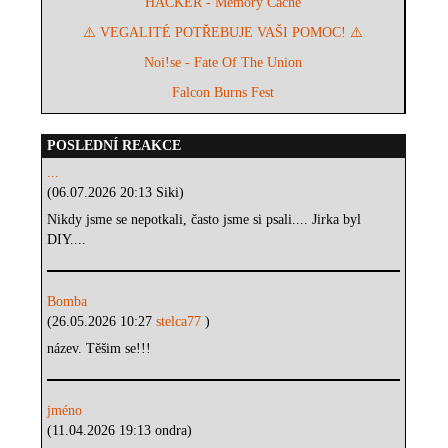
HACKER - Memory Cache
⚠️ VEGALITÉ POTŘEBUJE VAŠI POMOC! ⚠️
Noi!se - Fate Of The Union
Falcon Burns Fest
POSLEDNÍ REAKCE
...
(06.07.2026 20:13 Siki)
Nikdy jsme se nepotkali, často jsme si psali.... Jirka byl
DIY....
Bomba
(26.05.2026 10:27
stelca77
)
název. Těšim se!!!
jméno
(11.04.2026 19:13 ondra)