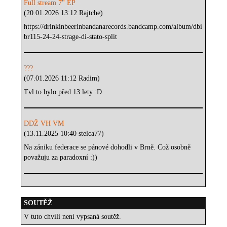
Full stream 7" EP
(20.01.2026 13:12 Rajtche)
https://drinkinbeerinbandanarecords.bandcamp.com/album/dbi
br115-24-24-strage-di-stato-split
???
(07.01.2026 11:12 Radim)
Tvl to bylo před 13 lety :D
DDŽ VH VM
(13.11.2025 10:40 stelca77)
Na zániku federace se pánové dohodli v Brně. Což osobně
považuju za paradoxní :))
SOUTĚŽ
V tuto chvíli není vypsaná soutěž.