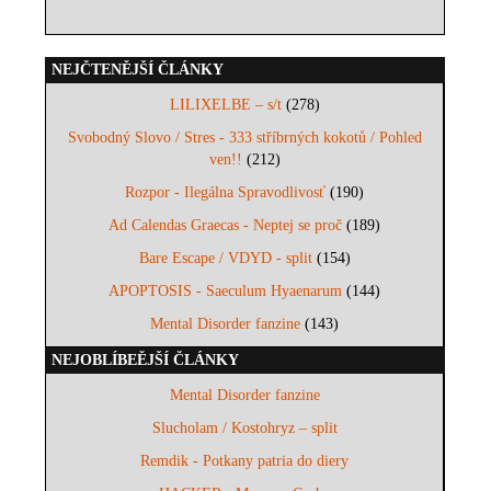
NEJČTENĚJŠÍ ČLÁNKY
LILIXELBE – s/t
(278)
Svobodný Slovo / Stres - 333 stříbrných kokotů / Pohled
ven!!
(212)
Rozpor - Ilegálna Spravodlivosť
(190)
Ad Calendas Graecas - Neptej se proč
(189)
Bare Escape / VDYD - split
(154)
APOPTOSIS - Saeculum Hyaenarum
(144)
Mental Disorder fanzine
(143)
NEJOBLÍBEĚJŠÍ ČLÁNKY
Mental Disorder fanzine
Slucholam / Kostohryz – split
Remdik - Potkany patria do diery