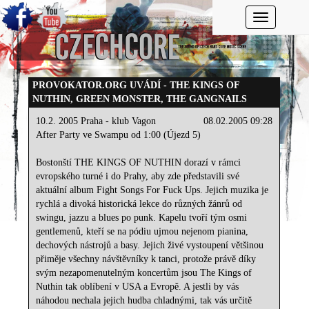
Toggle navi
PROVOKATOR.ORG UVÁDÍ - THE KINGS OF
NUTHIN, GREEN MONSTER, THE GANGNAILS
10.2. 2005 Praha - klub Vagon
08.02.2005 09:28
After Party ve Swampu od 1:00 (Újezd 5)
Bostonští THE KINGS OF NUTHIN dorazí v rámci
evropského turné i do Prahy, aby zde představili své
aktuální album Fight Songs For Fuck Ups. Jejich muzika je
rychlá a divoká historická lekce do různých žánrů od
swingu, jazzu a blues po punk. Kapelu tvoří tým osmi
gentlemenů, kteří se na pódiu ujmou nejenom pianina,
dechových nástrojů a basy. Jejich živé vystoupení většinou
přiměje všechny návštěvníky k tanci, protože právě díky
svým nezapomenutelným koncertům jsou The Kings of
Nuthin tak oblíbení v USA a Evropě. A jestli by vás
náhodou nechala jejich hudba chladnými, tak vás určitě