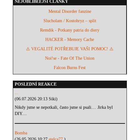
NEJOBLÍBEĚJŠÍ ČLÁNKY
Mental Disorder fanzine
Slucholam / Kostohryz – split
Remdik - Potkany patria do diery
HACKER - Memory Cache
⚠️ VEGALITÉ POTŘEBUJE VAŠI POMOC! ⚠️
Noi!se - Fate Of The Union
Falcon Burns Fest
POSLEDNÍ REAKCE
...
(06.07.2026 20:13 Siki)
Nikdy jsme se nepotkali, často jsme si psali.... Jirka byl
DIY....
Bomba
(26.05.2026 10:27
stelca77
)