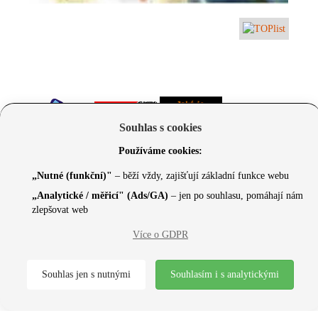
Souhlas s cookies
Používáme cookies:
„Nutné (funkční)"
– běží vždy, zajišťují základní funkce webu
„Analytické / měřicí" (Ads/GA)
– jen po souhlasu, pomáhají nám
zlepšovat web
© 2026 Czechcore.cz | Scripted by Sonic (
www.pro-
Více o GDPR
neziskovky.cz
) | Design concept by
Max
Souhlas jen s nutnými
Souhlasím i s analytickými