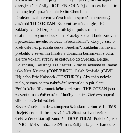
energie a šílené síly. ROTTEN SOUND jsou na vrcholu – to
je ta nejlepší pozvánka do Exitu Chmelnice.
Druhým headlinerem večera bude nesporně neurocorový
ansámbl
THE OCEAN
. Koncentrovaná energie, HC
základy, které fúzují s neurotickými polohami a
deathmetalovými odbočkami. Pražský koncert bude zároveň
i prezentací nového kotouče „Precambrian“, který je zase o
krok dále než předešlá deska „Aeolian“. Základní nahrávání
proběhlo v severním Finsku a domácím berlínském studiu,
ale pro vokální střípky se cestovalo do Švédska, Belgie,
Holandska, Los Angeles i Seattlu. A tak se setkáme se jmény
jako Nate Newton (CONVERGE), Caleb Scofield (CAVE
IN) nebo Eric Kalsbeek (TEXTURES). Aby toho nebylo
málo, sestava se pro nahrávání rozrostla i o pár členů
Berlínského filharmonického orchestru. THE OCEAN jsou
zjevením na scéně extrémní hudby a jejich živé vystoupení
slibuje nevšední zážitek.
Severská scéna bude zastoupena švédskou partou
VICTIMS
.
Rozjetý crust dis-beat, skvělá záležitost na úvod večera!
Celý večer odstartují zámořští
TRAP THEM
. Podobně jako
u VICTIMS se můžeme těšit na zběsilý mix punk-hardcore-
metal.