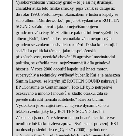
Vysokorychlostní vražedný grind – to je asi nejstručnější
charakteristika této finské smečky, jejíž vznik se datuje až
do roku 1993. Přelomovým okamžikem v historii kapely se
stalo album „Murderworks“, po jehož vydání se o ROTTEN
SOUND začalo hovořit jako o největším objevu
grindcoreové scény. Mezi elitu se pak definitivně vyšvihli s
albem „Exit“, které je doslova natlakováno neúprosným
grindem se zvukem masivních rozměrů. Deska komentující
sociální a politická témata, jako je společenská
přizpůsobivost, neetické chování či agresivní mezinárodní
politika, se zařadila mezi nejvýznamnější díla grindové
historie. V roce 2006 opouští kapelu její hnací motor,
superrychlý a technicky vytříbený bubeník Kai a je nahrazen
Samim Latvou, se kterým již ROTTEN SOUND nahrávají
EP „Consume to Contaminate“. Toto EP bylo netrpělivě
očekáváno a mnoho fanoušků si kladlo otázku, zda se
povede nahradit „nenahraditelného“ Kaie za bicími.
Výsledkem je zdrcující sestava nejvíce dynamického a
těžkého zvuku jaký kdy ROTTEN SOUND dosáhli.
Základem jsou opět v šíleném tempu hnané bicí, které vás
nemilosrdně fackují zleva zprava. Svůj statut potvrzují RS i
na dosud poslední desce „Cycles“ (2008) – grindcore
světového formátu, plný technických prvků, neutuchající