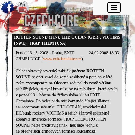
Toggle navi
ROTTEN SOUND (FIN), THE OCEAN (GER), VICTIMS
(SWE), TRAP THEM (USA)
Pondělí 31.3. 2008 - Praha, EXIT
24.02.2008 18:03
CHMELNICE (
www.exitchmelnice.cz
)
Chladnokrevný severský zabiják jménem
ROTTEN
SOUND
se opět vrací do země zaslíbené a poté co v létě
svým vystoupením na Obscenu zadupal do země většinu
přihlížejících, si nyní brousí zuby na publikum, které zavítá
v pondělí 31. března do žižkovského klubu EXIT
Chmelnice. Po boku bude mít komando čítající šílenou
neurocorovou sebranku THE OCEAN, stockholmské
HC/punk rockery VICTIMS a jejich žánrově spřízněné
kolegy z americké formace TRAP THEM. ROTTEN
SOUND nelze představit jinak, než jako jednu z
nejpřednějších grindových formací současnosti.