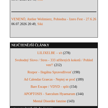
VENENÖ, Atelier Wolimierz, Pobiedna - Izero Fest - 27.6.26
06.07.2026 20:49,
Siki
NEJČTENĚJŠÍ ČLÁNKY
LILIXELBE – s/t
(278)
Svobodný Slovo / Stres - 333 stříbrných kokotů / Pohled
ven!!
(212)
Rozpor - Ilegálna Spravodlivosť
(190)
Ad Calendas Graecas - Neptej se proč
(189)
Bare Escape / VDYD - split
(154)
APOPTOSIS - Saeculum Hyaenarum
(144)
Mental Disorder fanzine
(143)