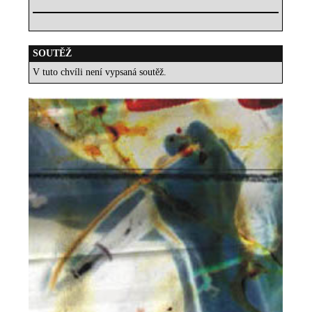
SOUTĚŽ
V tuto chvíli není vypsaná soutěž.