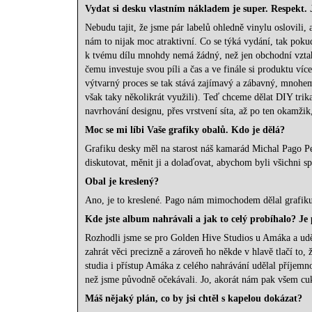
Vydat si desku vlastním nákladem je super. Respekt. J
Nebudu tajit, že jsme pár labelů ohledně vinylu oslovili,
nám to nijak moc atraktivní. Co se týká vydání, tak poku
k tvému dílu mnohdy nemá žádný, než jen obchodní vztah
čemu investuje svou píli a čas a ve finále si produktu víc
výtvarný proces se tak stává zajímavý a zábavný, mnohem 
však taky několikrát využili). Teď chceme dělat DIY trik
navrhování designu, přes vrstvení síta, až po ten okamžik,
Moc se mi líbi Vaše grafiky obalů. Kdo je dělá?
Grafiku desky měl na starost náš kamarád Michal Pago Pe
diskutovat, měnit ji a dolaďovat, abychom byli všichni sp
Obal je kreslený?
Ano, je to kreslené. Pago nám mimochodem dělal grafiku 
Kde jste album nahrávali a jak to celý probíhalo? Je
Rozhodli jsme se pro Golden Hive Studios u Amáka a uděla
zahrát věci precizně a zároveň ho někde v hlavě tlačí to, ž
studia i přístup Amáka z celého nahrávání udělal příjem
než jsme původně očekávali. Jo, akorát nám pak všem cuk
Máš nějaký plán, co by jsi chtěl s kapelou dokázat?