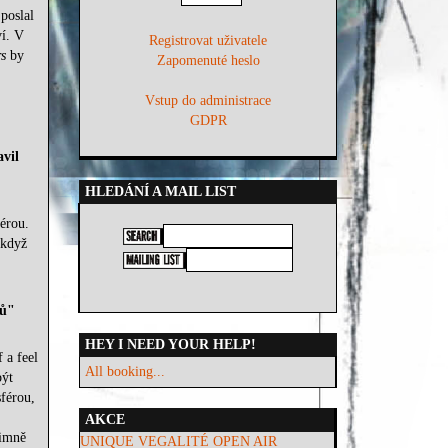
poslal
ví. V
Registrovat uživatele
s
by
Zapomenuté heslo
Vstup do administrace
GDPR
avil
HLEDÁNÍ A MAIL LIST
férou.
 když
fů"
HEY I NEED YOUR HELP!
 a feel
All booking...
být
férou,
AKCE
timně
UNIQUE VEGALITÉ OPEN AIR