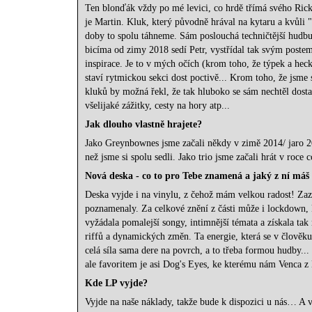
Ten blonďák vždy po mé levici, co hrdě třímá svého Rick
je Martin. Kluk, který původně hrával na kytaru a kvůli 
doby to spolu táhneme. Sám poslouchá techničtější hudbu, 
bicíma od zimy 2018 sedí Petr, vystřídal tak svým post
inspirace. Je to v mých očích (krom toho, že týpek a heck
staví rytmickou sekci dost poctivě... Krom toho, že jsme 
kluků by možná řekl, že tak hluboko se sám nechtěl dostat
všelijaké zážitky, cesty na hory atp...
Jak dlouho vlastně hrajete?
Jako Greynbownes jsme začali někdy v zimě 2014/ jaro 201
než jsme si spolu sedli. Jako trio jsme začali hrát v roc
Nov
á
deska - co to pro Tebe znamená a jaký z ní máš
Deska vyjde i na vinylu, z čehož mám velkou radost! Zazn
poznamenaly. Za celkové znění z části může i lockdown, k
vyžádala pomalejší songy, intimnější témata a získala ta
riffů a dynamických změn. Ta energie, která se v člověk
celá síla sama dere na povrch, a to třeba formou hudby...
ale favoritem je asi Dog's Eyes, ke kterému nám Venca 
Kde LP vyjde?
Vyjde na naše náklady, takže bude k dispozici u nás… A v