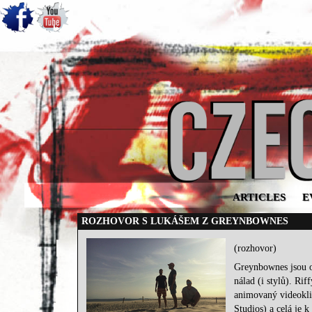
ARTICLES
E
ROZHOVOR S LUKÁŠEM Z GREYNBOWNES
(rozhovor)
Greynbownes jsou ol
nálad (i stylů). R
animovaný videokli
Studios) a celá je 