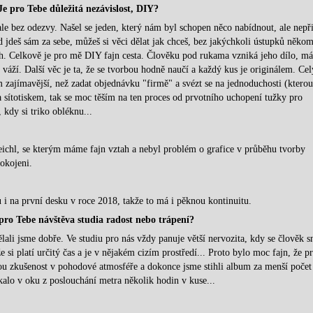
e pro Tebe důležitá nezávislost, DIY?
 ale bez odezvy. Našel se jeden, který nám byl schopen něco nabídnout, ale nepři
d jdeš sám za sebe, můžeš si věci dělat jak chceš, bez jakýchkoli ústupků něko
. Celkově je pro mě DIY fajn cesta. Člověku pod rukama vzniká jeho dílo, má
e váží. Další věc je ta, že se tvorbou hodně naučí a každý kus je originálem. Cel
zajímavější, než zadat objednávku "firmě" a svézt se na jednoduchosti (ktero
a sítotiskem, tak se moc těším na ten proces od prvotního uchopení tužky pro
 kdy si triko obléknu...
ichl, se kterým máme fajn vztah a nebyl problém o grafice v průběhu tvorby
okojeni.
i na první desku v roce 2018, takže to má i pěknou kontinuitu.
 pro Tebe návštěva studia radost nebo trápení?
li jsme dobře. Ve studiu pro nás vždy panuje větší nervozita, kdy se člověk s
e si platí určitý čas a je v nějakém cizím prostředí... Proto bylo moc fajn, že pr
nou zkušenost v pohodové atmosféře a dokonce jsme stihli album za menší počet
alo v oku z poslouchání metra několik hodin v kuse...