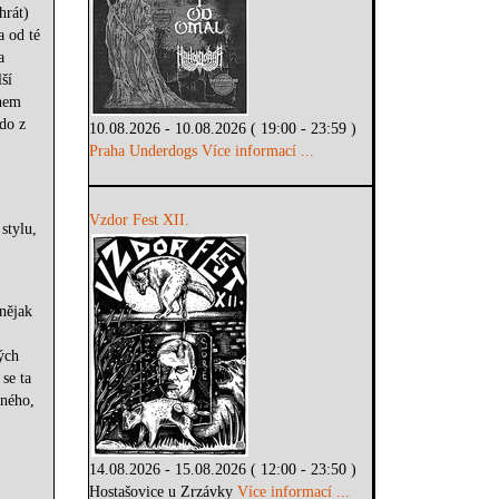
hrát)
a od té
a
ší
inem
do z
10.08.2026 - 10.08.2026 ( 19:00 - 23:59 )
Praha Underdogs
Více informací ...
Vzdor Fest XII.
stylu,
nějak
ých
se ta
eného,
14.08.2026 - 15.08.2026 ( 12:00 - 23:50 )
Hostašovice u Zrzávky
Více informací ...