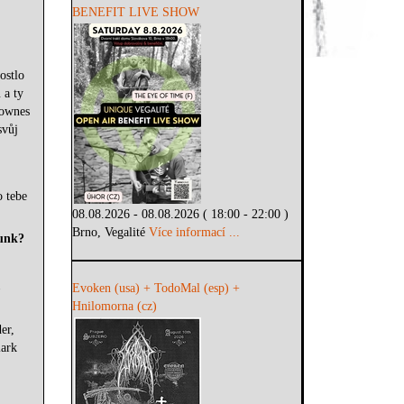
BENEFIT LIVE SHOW
ostlo
 a ty
bownes
svůj
o tebe
08.08.2026 - 08.08.2026 ( 18:00 - 22:00 )
Brno, Vegalité
Více informací ...
punk?
Evoken (usa) + TodoMal (esp) +
Hnilomorna (cz)
er,
lark