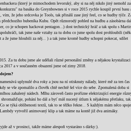
enbackera (který je mimochodem levoruký, aby si na něj nikdo jiný nemohl za
"konkurzu" na basáka do Greynbownes si v roce 2015 rychle koupil první basu 
vím, že jeho srdcovka je Tools, tak přináší zase jiný feel, co se hudby týče. Z
em předchozího bubeníka Kubu. Opět různorodý pohled na hudbu a zásobárna dal
er, co je schopen hackovat pentagon...) dost technický hráč a tak spolu s Mart
spoluhráči, tak jsme naše vztahy za tu dobu co jsme spolu dost prohloubili (něk
 a že jsme hloubili za něj... ) a tak jsme kromě hudby schopni pokecat, sdílet
5. Za tu dobu jsme ale udělali různé personální změny a nějakou krystalizaci 
e cca 2017 a v současném obsazení jsme od zimy 2018.
 dojem?
amenává uplynulé dva roky a jsou na ní otisknuty nálady, které mě za ten čas 
dy se vše zpomalilo a člověk chtě nechtě šel více do sebe. Zpomalená doba si
k mlhou zahalený nádech. Mlhu zároveň často prořízne elektrizující energie různ
u shromažďuje, pohání ho dál a byť máš nucený útlum k nějakému přetlaku, tak 
 Co se týká oblíbenosti textů, tak to se těžko řekne... S každým mám něco spoj
z Lambdy vytvořil animovaný klip a tak máme na kontě již dva animáky.
yjde až v prosinci, takže máme alespoň vystaráno s dárky:).