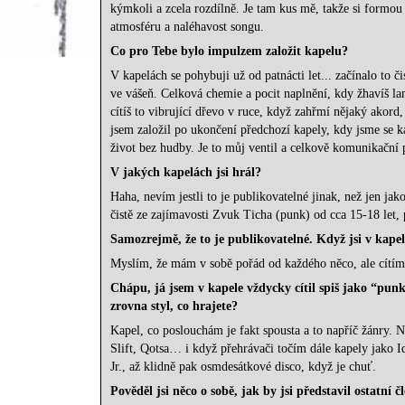
kýmkoli a zcela rozdílně. Je tam kus mě, takže si formou 
atmosféru a naléhavost songu.
Co pro Tebe bylo impulzem založit kapelu?
V kapelách se pohybuji už od patnácti let... začínalo to č
ve vášeň. Celková chemie a pocit naplnění, kdy žhavíš la
cítíš to vibrující dřevo v ruce, když zahřmí nějaký akord
jsem založil po ukončení předchozí kapely, kdy jsme se k
život bez hudby. Je to můj ventil a celkově komunikační
V jakých kapelách jsi hrál?
Haha, nevím jestli to je publikovatelné jinak, než jen j
čistě ze zajímavosti Zvuk Ticha (punk) od cca 15-18 let
Samozrejmě, že to je publikovatelné. Když jsi v kapele
Myslím, že mám v sobě pořád od každého něco, ale cítím 
Chápu, já jsem v kapele vždycky cítil spiš jako “punk
zrovna styl, co hrajete?
Kapel, co poslouchám je fakt spousta a to napříč žánry. N
Slift, Qotsa… i když přehrávači točím dále kapely jako 
Jr., až klidně pak osmdesátkové disco, když je chuť.
Pověděl jsi něco o sobě, jak by jsi představil ostatní