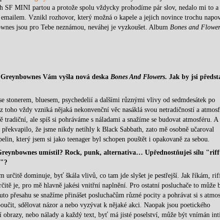
h SF MINI partou a protože spolu vždycky prohodíme pár slov, nedalo mi to a 
emailem. Vznikl rozhovor, který možná o kapele a jejich novince trochu napo
bownes jsou pro Tebe neznámou, neváhej je vyzkoušet. Album
Bones and Flower
lou Greynbownes Vám vyšla nová deska
Bones And Flowers
. Jak by jsi předst
á se stonerem, bluesem, psychedelií a dalšími různými vlivy od sedmdesátek po
u z toho vždy vzniká nějaká nekonvenční věc nasáklá svou netradičností a atmos
ě tradiční, ale spíš si pohráváme s náladami a snažíme se budovat atmosféru. A
y překvapilo, že jsme nikdy netíhly k Black Sabbath, zato mě osobně učaroval
n, který jsem si jako teenager byl schopen pouštět i opakovaně za sebou.
i Greynbownes umístil? Rock, punk, alternativa…
Upřednostňuješ sílu "rif
u"?
 určitě dominuje, byť škála vlivů, co tam jde slyšet je pestřejší. Jak říkám, riff
čitě je, pro mě hlavně jakési vnitřní naplnění. Pro ostatní posluchače to může 
o přesahu se snažíme přinášet posluchačům různé pocity a pohrávat si s atmos
oučit, sdělovat názor a nebo vyzývat k nějaké akci. Naopak jsou poetického
 obrazy, nebo nálady a každý text, byť má jisté poselství, může být vnímán in