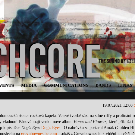
VENTS
MEDIA
COMMUNICATIONS
BANDS
LINKS
19.07.2021 12:08
omoucká stoner rocková kapela. Ve své tvorbě sází na silné riffy a prolínání 
iffy vládnou! Pánové mají venku nové album
Bones and Flowers
, které přiblíží i
p k písničce
Dog's Eyes
Dog's Eyes
. O nahrávku se postaral Amák (Golden Hi
k poslechu na
greynbownes.bc.com
. Lukáš z Greynbownes je k vidění na většině