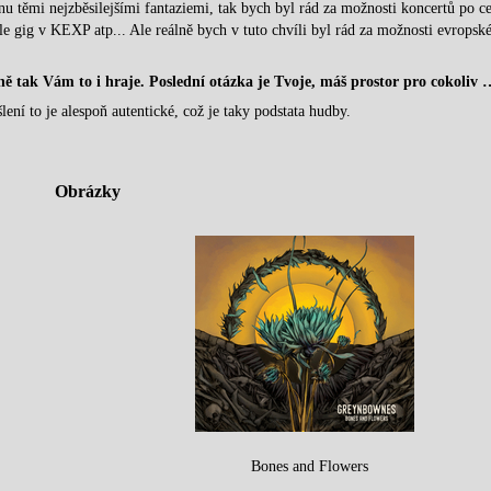
u těmi nejzběsilejšími fantaziemi, tak bych byl rád za možnosti koncertů po c
le gig v KEXP atp... Ale reálně bych v tuto chvíli byl rád za možnosti evropské
ně tak Vám to i hraje. Poslední otázka je Tvoje, máš prostor pro cokoliv 
ní to je alespoň autentické, což je taky podstata hudby.
Obrázky
Bones and Flowers