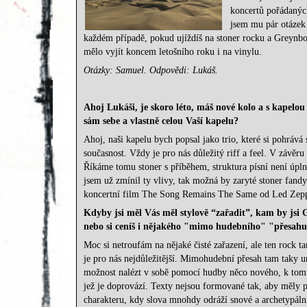
koncertů pořádanýc
jsem mu pár otázek 
každém případě, pokud ujíždíš na stoner rocku a Greyn
mělo vyjít koncem letošního roku i na vinylu.
Otázky: Samuel. Odpovědi: Lukáš.
Ahoj Luk
áši, je skoro léto, máš nové kolo a s kape
sám sebe a vlastně celou Vaší kapelu?
Ahoj, naši kapelu bych popsal jako trio, které si pohráv
současnost. Vždy je pro nás důležitý riff a feel. V závěr
Říkáme tomu stoner s příběhem, struktura písní není úpln
jsem už zmínil ty vlivy, tak možná by zaryté stoner fand
koncertní film The Song Remains The Same od Led Zeppeli
Kdyby jsi měl Vás měl stylově “zařadit”, kam by js
nebo si ceníš i nějakého "mimo hudebního" "přesah
Moc si netroufám na nějaké čisté zařazení, ale ten rock tam
je pro nás nejdůležitější. Mimohudební přesah tam taky ur
možnost nalézt v sobě pomocí hudby něco nového, k tomut
jež je doprovází. Texty nejsou formované tak, aby měly p
charakteru, kdy slova mnohdy odráží snové a archetypální