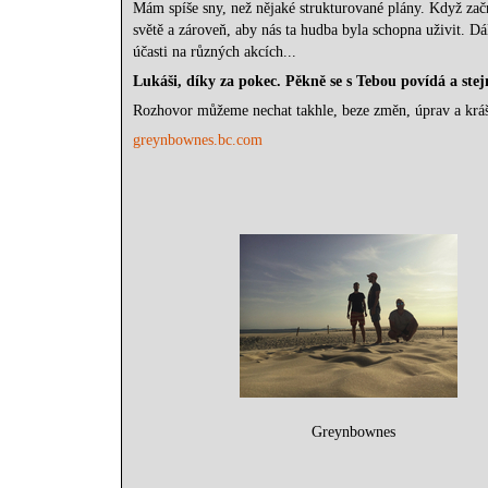
Mám spíše sny, než nějaké strukturované plány. Když začn
světě a zároveň, aby nás ta hudba byla schopna uživit. Dá
účasti na různých akcích...
Lukáši, díky za pokec. Pěkně se s Tebou povídá a stej
Rozhovor můžeme nechat takhle, beze změn, úprav a krášle
greynbownes.bc.com
Greynbownes