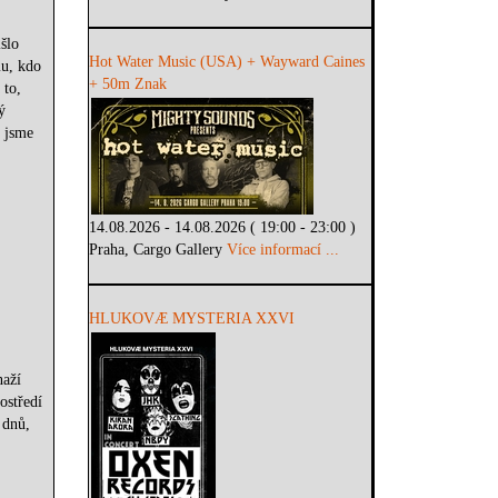
šlo
Hot Water Music (USA) + Wayward Caines
mu, kdo
+ 50m Znak
 to,
ý
u jsme
14.08.2026 - 14.08.2026 ( 19:00 - 23:00 )
Praha, Cargo Gallery
Více informací ...
HLUKOVÆ MYSTERIA XXVI
naží
ostředí
 dnů,