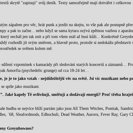
textů skrytě "zapisuji" svůj deník. Texty samozřejmě mají dotvářet i celkovou
istým zápalem pro věc, hrát punk a jezdit na skejtu, to vše pak ale postupně přer
mpy a pak to začne... nebo když se sama kytara ozývá zpětnou vazbou z aparátu
, který necháš jen tak znít a při tom všem máš až husí kůži... Konkrétně Greyn
aždý rozhodli jít svým směrem, a hlavně proto, protože si nedokážu představit 
 prostředek se světem kolem mě.
ako sdílení vzpomínek s kamarády při sledování starých koncertů a záznamů… Pr
, pak Amorfia (psychedelic grunge) od cca 18-24 let…
, je je to jako vztah - nejdůležitější věc na světě. Jsi víc muzikant nebo 
se spíše jako muzikant.
”. Jaké kapely Tě ovlivňují, směřují a dodávají energii? Proč třeba hraješ
aše hudba se nejvíce blíží partám jako jsou All Them Witches, Pontiak, Sandrid
Idles, ´68, Sleafordmods, Edhochuli, Dead Weather, Auroru, Fever Ray, Gary C
 členy Greynbownes?