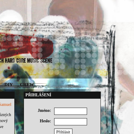
DIY
CREW
PŘIHLÁŠENÍ
Samuel
Jméno:
různých
 nový
Heslo:
ve