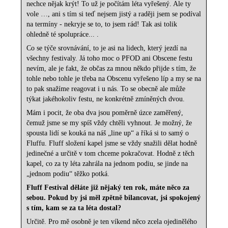
nechce nějak krýt! To už je počítám léta vyřešený. Ale ty
vole …, ani s tím si teď nejsem jistý a raději jsem se podíval
na termíny - nekryje se to, to jsem rád! Tak asi tolik
ohledně té spolupráce... .
Co se týče srovnávání, to je asi na lidech, který jezdí na
všechny festivaly. Já toho moc o PFOD ani Obscene festu
nevím, ale je fakt, že občas za mnou někdo přijde s tím, že
tohle nebo tohle je třeba na Obscenu vyřešeno líp a my se na
to pak snažíme reagovat i u nás. To se obecně ale může
týkat jakéhokoliv festu, ne konkrétně zmíněných dvou.
Mám i pocit, že oba dva jsou poměrně úzce zaměřený,
čemuž jsme se my spíš vždy chtěli vyhnout. Je možný, že
spousta lidí se kouká na náš „line up“ a říká si to samý o
Fluffu. Fluff složení kapel jsme se vždy snažili dělat hodně
jedinečné a určitě v tom chceme pokračovat. Hodně z těch
kapel, co za ty léta zahrála na jednom podiu, se jinde na
„jednom podiu“ těžko potká.
Fluff Festival děláte již nějaký ten rok, máte něco za
sebou. Pokud by jsi měl zpětně bilancovat, jsi spokojený
s tím, kam se za ta léta dostal?
Určitě. Pro mě osobně je ten víkend něco zcela ojedinělého