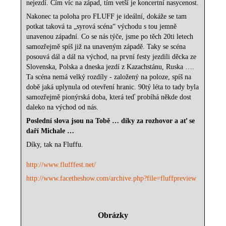
nejezdí. Čím víc na západ, tím vetší je koncertní nasycenost.
Nakonec ta poloha pro FLUFF je ideální, dokáže se tam
potkat taková ta „syrová scéna“ východu s tou jemně
unavenou západní. Co se nás týče, jsme po těch 20ti letech
samozřejmě spíš již na unaveným západě. Taky se scéna
posouvá dál a dál na východ, na první festy jezdili děcka ze
Slovenska, Polska a dneska jezdí z Kazachstánu, Ruska ….
Ta scéna nemá velký rozdíly - založený na poloze, spíš na
době jaká uplynula od otevření hranic. 90tý léta to tady byla
samozřejmě pionýrská doba, která teď probíhá někde dost
daleko na východ od nás.
Poslední slova jsou na Tobě … díky za rozhovor a ať se
daří Michale …
Díky, tak na Fluffu.
http://www.flufffest.net/
http://www.facetheshow.com/archive.php?file=fluffpreview
Obrázky