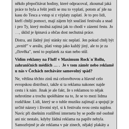
někdo přepočítávat hodiny, které odpracoval, zkoumal jaká
práce to byla a řešit jestli se mu to vyplatí, potom ať jde na
kasu do Tesca a vstup si z výplaty zaplatí. Je to pro lidi,
kteří chtějí pomoct, mají zájem být součástí festivalu a snad
i pro Ty, který možná zajímá jak to chodí v zázemí festu. Jo
…, úklid je špinavá a občas dost nechutná práce.
Distra, ani žádný jiný stánky nic neplatí. Jen pokud chtěj být
„uvnitř“ v areálu, platí vstup jako každý jiný, ale to je za
„člověka“, není to poplatek za stan nebo stůl.
Vidím reklamy na Fluff v Maximum Rock´n´Rollu,
zahraničních médiích … .
Je v tom záměr nebo reklamě
u nás v Čechách necháváte samovolný spád?
Ne, většina těchto zinů má celosvětovou a hlavně celo
evropskou distribuci, takže si ta reklama nakonec najde
cestu i k nám. Jinak je ale fakt, že s reklamou to nějak
nehrotíme a trochu spoléháme na to, že se to mezi lidma
rozkřikne. Lidi, který se o tuhle muziku zajímají a spojují je
určité názory i životní styl, si k festivalu svou cestu najdou.
Navíc při dnešním rozšíření internetu by se podle mě osobně
ani nic nestalo, kdyby žádná reklama na papíře nebyla.
Samozřejmě je ale reklama v pár zinech, nějaký plakáty a