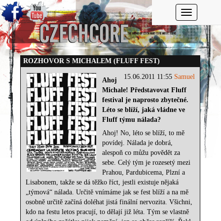
Toggle navi
ROZHOVOR S MICHALEM (FLUFF FEST)
15.06.2011 11:55
Samuel
Ahoj
Michale! Představovat Fluff
festival je naprosto zbytečné.
Léto se blíží,
jaká vládne ve
Fluff týmu nálada?
Ahoj! No, léto se blíží, to mě
povídej. Nálada je dobrá,
alespoň co můžu povědět za
sebe. Celý tým je rozesetý mezi
Prahou, Pardubicema, Plzní a
Lisabonem, takže se dá těžko říct, jestli existuje nějaká
„týmová“ nálada. Určitě vnímáme jak se fest blíží a na mě
osobně určitě začíná doléhat jistá finální nervozita. Všichni,
kdo na festu letos pracují, to dělají již léta. Tým se vlastně