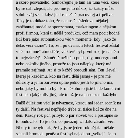
a skoro posvátného. Samozřejmě je tam asi tuna věcí, které
by se dali zlepšit, ale pro mě je to důkaz, že každý může
splnit svůj sen - když je dostatečně pracovitej a trpělivej.
Taky je to důkaz toho, že nemusíš následovat nějakej
zaběhnutej model se sponzorama, marketingem a nějakou
profi firmou, která ti udělá produkci, což mám pocit hodně
lidí bere jako automatickou věc v momentě, kdy "jako že
děláš věci vážně". To, že i po dvanácti letech festival zůstal
v té „rodinné“ atmosféře, ve které byl první rok, je na něm
to nejvzácnější. Záměrně neříkám punk, diy, underground
nebo cokoliv jiného, protože to jsou nálepky, který mě
pramálo zajímají. Ať si to každý posoudí sám. Ten „level“,
kterej je každému, kdo na festu dělá jasnej - je pro mě
důležitý a je mi zároveň úplně jedno jestli to jméno má,
nebo jaký by mohlo být. Pro někoho to jistě bude komerční
fest jako jakýkoliv jiný, ale to už je na posouzení každýho.
Další důležitou věcí je návaznost, kterou má jeden ročník na
ty další. Na festival nepřijelo třeba tři tisíce lidí ze dne na
den. Každý rok jich přibylo o pár stovek víc a postupně se
to budovalo. To je něco co považuji za další zásadní věc.
Nikdy to nebylo tak, že by jsme jeden rok nějak - někde
sehnali hromadu peněz a fest byl najednou „velkej“. Je to