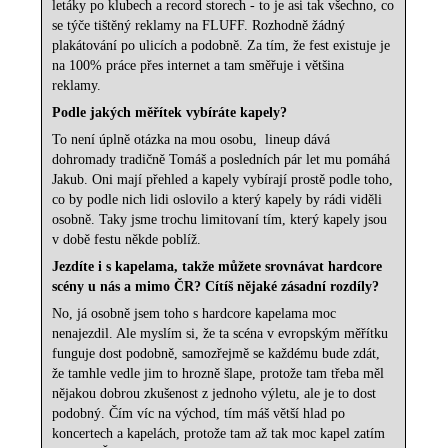
letáky po klubech a record storech - to je asi tak všechno, co
se týče tištěný reklamy na FLUFF. Rozhodně žádný
plakátování po ulicích a podobně. Za tím, že fest existuje je
na 100% práce přes internet a tam směřuje i většina
reklamy.
Podle jakých měřítek vybíráte kapely?
To není úplně otázka na mou osobu,
lineup dává
dohromady tradičně Tomáš a posledních pár let mu pomáhá
Jakub. Oni mají přehled a kapely vybírají prostě podle toho,
co by podle nich lidi oslovilo a který kapely by rádi viděli
osobně. Taky jsme trochu limitovaní tím, který kapely jsou
v době festu někde poblíž.
Jezdíte i s kapelama, takže můžete srovnávat hardcore
scény u nás a mimo ČR? Cítíš nějaké zásadní rozdíly?
No, já osobně jsem toho s hardcore kapelama moc
nenajezdil. Ale myslím si, že ta scéna v evropským měřítku
funguje dost podobně, samozřejmě se každému bude zdát,
že tamhle vedle jim to hrozně šlape, protože tam třeba měl
nějakou dobrou zkušenost z jednoho výletu, ale je to dost
podobný. Čím víc na východ, tím máš větší hlad po
koncertech a kapelách, protože tam až tak moc kapel zatím