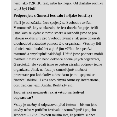
něco jako Y2K HC fest, nebo tak nějak. Od druhého ročníku
to již byl Fluff.
Podporujete s činnosti festivalu i nějaké benefity?
Fluff je od začátku úzce spojený se Svobodou zvířat.
V momentě, kdy se ukázalo, že fest docela funguje, řešili
jsme kam se vydat v tomto směru a rozhodli jsme se pro
jakousi exklusivitu pro Svobodu zvířat a tak jsme dokázali
dlouhodobě a zásadně pomoct této organizaci. Všechny lidi
od nich znám hodně let a plně jim věřím, že s penězi
rozumně a smysluplně nakládají. Určitě jsme podporu mohli
rozmělnit mezi víc nebo dokonce hodně jiných organizací,
či projektů, ale vydali jsme se cestou zásadní podpory jedné
organizace. Jinak na festu je samozřejmě možnost
prezentace pro kohokoliv a dost často je to i spojená se
finanční sbírkou. Letos něco chystá Amnesty International,
dost tradičně jezdí Antifa, Realita.tv atd..
Jsou nějaké možnosti jak si vstup na festival
odpracovat?
Vstup je možný si odpracovat před festem -
během jeho
stavby nebo v průběhu festivalu a samozřejmě i po jeho
skončení - úklid. Rovnou musím říct, že jestliže si chce