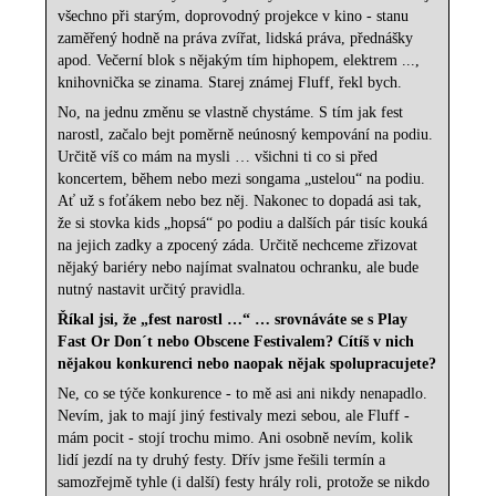
všechno při starým, doprovodný projekce v kino - stanu
zaměřený hodně na práva zvířat, lidská práva, přednášky
apod. Večerní blok s nějakým tím hiphopem, elektrem ...,
knihovnička se zinama. Starej známej Fluff, řekl bych.
No, na jednu změnu se vlastně chystáme. S tím jak fest
narostl, začalo bejt poměrně neúnosný kempování na podiu.
Určitě víš co mám na mysli … všichni ti co si před
koncertem, během nebo mezi songama „ustelou“ na podiu.
Ať už s foťákem nebo bez něj. Nakonec to dopadá asi tak,
že si stovka kids „hopsá“ po podiu a dalších pár tisíc kouká
na jejich zadky a zpocený záda. Určitě nechceme zřizovat
nějaký bariéry nebo najímat svalnatou ochranku, ale bude
nutný nastavit určitý pravidla.
Říkal jsi, že „fest narostl …“ … srovnáváte se s Play
Fast Or Don´t nebo Obscene Festivalem? Cítíš v nich
nějakou konkurenci nebo naopak nějak spolupracujete?
Ne, co se týče konkurence - to mě asi ani nikdy nenapadlo.
Nevím, jak to mají jiný festivaly mezi sebou, ale Fluff -
mám pocit - stojí trochu mimo. Ani osobně nevím, kolik
lidí jezdí na ty druhý festy. Dřív jsme řešili termín a
samozřejmě tyhle (i další) festy hrály roli, protože se nikdo