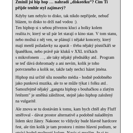
Zmínil jsi hip hop … nahradí „diskotéku“? Čím Ti
přijde tenhle styl zajímavý?
Kdyby tam nebylo to disko, tak nikdo nepřijede, nebuď
blázen, to disko to drží nad vodou :).
Ten hiphop si s sebou přivezou kluci a holky kolem
realita.tv, který se už pár let starají o kino stan. V tom stanu,
nebo možná z něj ven, se plánují i nějaké koncerty, který
mají menší požadavky na aparát - třeba nějaký písničkáři se
španělkou, nebo právě pár kluků v XXL tričkách
s mikrofonem …, ale taky nějaký přednášky atd.. Program
se teď dává dohromady a ani nevím, kolik je toho
potvrzeného a kolik ne, takže tady nechci házet jména.
Hiphop má určitě sílu nosného média - hodně podobného
jako punková muzika, ale to se může týkat i folku atd..
Samozřejmě nějaký „gangsta hiphop s bouhačkou a zlatým
řetězem“ je směšná záležitost, stejně jako hiphop založený
na vulgaritě.
Ale znova se tu dostávám k tomu, kam bych chtěl aby Fluff
směřoval - dávat prostor alternativě a podobně naladěným
lidem skrz žánry. Nakonec to vždycky bude hlavně hardcore
fest, ale tím kolik je tam prostoru i mimo hlavní podium, se
otvírá hodně možností kolem. Navíc si myslím, že si ty