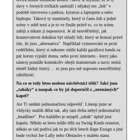
davy v černých tričkách zaslouží i nějakej ten „šok“ v
podobě introverta s patkou, kytarou a laptopem a nebo
hiphopu. Takový ty mantinely, který si často lidi z jedné
scény v sobě nosí a je to ve finále právě to, co tu scénu
zabijí a nikam ji neposouvá. Je až neuvěřitelný, jak
konzervativní dokážou být mladý lidi, který se honosí právě
tím, že jsou „alternativa“. Například vymezování se proti
cedéčkům, který si nakonec může každá garážová banda za
pár korun vypálit doma, nebo proti internetu - který jako
nástroj pomůže komukoliv obejít mainstream a navíc nemá
téměř žádný limity ... to jsou pro mě naprosto neuvěřitelný
záležitosti.
Na co se tedy letos mohou návštěvníci těšit? Jaké jsou
„taháky“ a naopak co by jsi doporučil z „neznámých“
kapel?
Asi Ti nedám jednoznačnou odpověď. Lineup jsme se
vždycky snažili dělat tak, aby tam třeba nebyl jednoznačný
„headliner“. Pro každého je nejspíš „tahák“ úplně jiná
kapela. Někdo se letos může těšit na Swing Kinds reunion,
někdo se rád podívá jak to po těch letech šlape Ensign a jiné
bude vrchol Joe Lally nebo Obstacles v malém stanu.