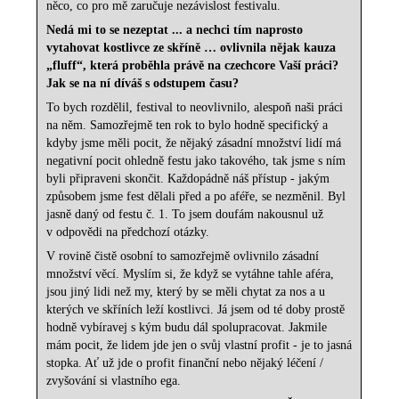
něco, co pro mě zaručuje nezávislost festivalu.
Nedá mi to se nezeptat ... a nechci tím naprosto
vytahovat kostlivce ze skříně … ovlivnila nějak kauza
„fluff“, která proběhla právě na czechcore Vaší práci?
Jak se na ní díváš s odstupem času?
To bych rozdělil, festival to neovlivnilo, alespoň naši práci
na něm. Samozřejmě ten rok to bylo hodně specifický a
kdyby jsme měli pocit, že nějaký zásadní množství lidí má
negativní pocit ohledně festu jako takového, tak jsme s ním
byli připraveni skončit. Každopádně náš přístup - jakým
způsobem jsme fest dělali před a po aféře, se nezměnil. Byl
jasně daný od festu č. 1. To jsem doufám nakousnul už
v odpovědi na předchozí otázky.
V rovině čistě osobní to samozřejmě ovlivnilo zásadní
množství věcí. Myslím si, že když se vytáhne tahle aféra,
jsou jiný lidi než my, který by se měli chytat za nos a u
kterých ve skříních leží kostlivci. Já jsem od té doby prostě
hodně vybíravej s kým budu dál spolupracovat. Jakmile
mám pocit, že lidem jde jen o svůj vlastní profit - je to jasná
stopka. Ať už jde o profit finanční nebo nějaký léčení /
zvyšování si vlastního ega.