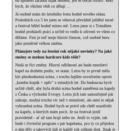
od úplného začátku nijak nemění, jen se občas rozšíří. Řekl
bych, že všichni vědí co dělají ...
Já osobně mám do letošního festu hodně nového elánu.
Posledních cca 5 let jsem se věnoval převážně ježdění turné
a festival běžel hodně mimo mě. Letos jsme si s Tomášem
hodně proházeli práci a určitě to vedlo k oživení ve všem co
děláme. Fest je teď moje hlavní činnost, což osobně beru
jako poměrně velkou změnu.
Plánujete tedy na letošní rok nějaké novinky? Na jaké
změny se mohou hardcore kids těšit?
Nedá se říct změny. Hlavní odlišností asi bude množství
kapel na druhém podiu, ve stanu. Letos by to prvně měla
být plnohodnotná scéna, s trochu lepším ozvučením oproti
„kombu kopák + zpěv“ z minulých let. Do budoucna bych
určitě chtěl, aby byla druhá scéna hodně zaměřená na kapely
z Česka a východní Evropy. Letos jich tam samozřejmě pár
zahraje, možná trochu víc než v minulosti, ale není to nějak
vyhraněná scéna. Hodně bych se právě zde chtěl soustředit
na kapely, u kterých mám pocit, že na festival jezdí
pravidelně - ať už tam hrají nebo ne. Jestli to vyjde, tak
bude i čtvrteční program s pár kapelama, pro ty co přijedou
o den dřív a takových lidí je každý rok celkem dost. Jinak je