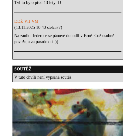
Tvl to bylo před 13 lety :D
DDŽ VH VM
(13.11.2025 10:40 stelca77)
Na zániku federace se pánové dohodli v Brně. Což osobně
považuju za paradoxní :))
SOUTĚŽ
V tuto chvíli není vypsaná soutěž.