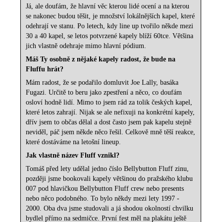
Já, ale doufám, že hlavní věc kterou lidé ocení a na kterou
se nakonec budou těšit, je množství lokálnějších kapel, které
odehrají ve stanu. Po letech, kdy line up tvořilo někde mezi
30 a
40 kapel, se letos potvrzené kapely blíží 60tce. Většina
jich vlastně odehraje mimo hlavní pódium.
Máš Ty osobně z nějaké kapely radost, že bude na
Fluffu hrát?
Mám radost, že se podařilo domluvit Joe Lally, basáka
Fugazi. Určitě to beru jako zpestření a něco, co doufám
osloví hodně lidí. Mimo to jsem rád za tolik českých kapel,
které letos zahrají. Nijak se ale nefixuji na konkrétní kapely,
dřív jsem to občas dělal a dost často jsem pak kapelu stejně
neviděl, páč jsem někde něco řešil. Celkově mně těší reakce,
které dostáváme na letošní lineup.
Jak vlastně název Fluff vznikl?
Tomáš před lety udělal jedno číslo Bellybutton Fluff zinu,
později jsme bookovali kapely většinou do pražského klubu
007 pod hlavičkou Bellybutton Fluff crew nebo presents
nebo něco podobného. To bylo někdy mezi lety 1997 -
2000. Oba dva jsme studovali a já shodou okolností chvilku
bydlel přímo na sedmičce. První fest měl na plakátu ještě