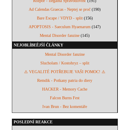
Rozpor - Ilegálna Spravodlivosť
(191)
Ad Calendas Graecas - Neptej se proč
(190)
Bare Escape / VDYD - split
(156)
APOPTOSIS - Saeculum Hyaenarum
(147)
Mental Disorder fanzine
(145)
NEJOBLÍBEĚJŠÍ ČLÁNKY
Mental Disorder fanzine
Slucholam / Kostohryz – split
⚠️ VEGALITÉ POTŘEBUJE VAŠI POMOC! ⚠️
Remdik - Potkany patria do diery
HACKER - Memory Cache
Falcon Burns Fest
Ivan Brun - Bez komentáře
POSLEDNÍ REAKCE
...