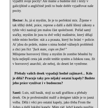
vyjádřit svoje pocity! Ale máme a budeme mít i texty v
galicijštině a angličtině jestli to bude dobře vyjadřovat naše
pocity.
Hector:
Jo, já si myslím, že je to perfektní mix. Žijeme v
tak těžký době, práce, represe a další a další šílený zákony a
tyhle věci nasírají jen malou část společnosti. Pořád samý
sračky, myslím že jsou tu dvě velký mašinérie, který dělají
tohle místo horším: stát a a prasata, který ho brání = policie.
Ať jdou do prdele, máme s nima hodně vážnejch problémů
a chci jen říct
"fuck state, cops on fire!”
Milujeme horrorový filmy a myslím že zombie běsnění by
byla nejlepší cesta jak zrušit tenhle systém a lidskou rasu, žít
v horrorový anarchii; ale neboj, do deseti let vymřeme.
Přebaly vašich desek vypadají hodně zajímavě... Kdo
je dělá? Pracuje taky pro nějaký ostatní kapely? Budete
jeho práce využívat i v budoucnu?
Santi:
Luis, náš basák, stojí za naší grafikou a přebaly
desek. On je profesionální malíř a designer takže je to jasná
volba. Dělá i věci pro ostatní kapely, jako třeba From the
Ashes a další lokální kapely. Mám rád, když kapela použije