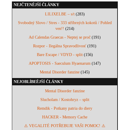
NEJČTENĚJŠÍ ČLÁNKY
LILIXELBE – s/t
(283)
Svobodný Slovo / Stres - 333 stříbrných kokotů / Pohled
ven!!
(214)
Ad Calendas Graecas - Neptej se proč
(191)
Rozpor - Ilegálna Spravodlivosť
(191)
Bare Escape / VDYD - split
(156)
APOPTOSIS - Saeculum Hyaenarum
(147)
Mental Disorder fanzine
(145)
NEJOBLÍBEĚJŠÍ ČLÁNKY
Mental Disorder fanzine
Slucholam / Kostohryz – split
Remdik - Potkany patria do diery
HACKER - Memory Cache
⚠️ VEGALITÉ POTŘEBUJE VAŠI POMOC! ⚠️