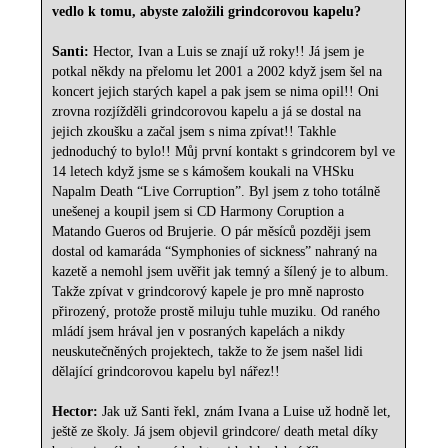
vedlo k tomu, abyste založili grindcorovou kapelu?
Santi:
Hector, Ivan a Luis se znají už roky!! Já jsem je
potkal někdy na přelomu let 2001 a 2002 když jsem šel na
koncert jejich starých kapel a pak jsem se nima opil!! Oni
zrovna rozjížděli grindcorovou kapelu a já se dostal na
jejich zkoušku a začal jsem s nima zpívat!! Takhle
jednoduchý to bylo!! Můj první kontakt s grindcorem byl ve
14 letech když jsme se s kámošem koukali na VHSku
Napalm Death “Live Corruption”. Byl jsem z toho totálně
unešenej a koupil jsem si CD Harmony Coruption a
Matando Gueros od Brujerie. O pár měsíců později jsem
dostal od kamaráda “Symphonies of sickness” nahraný na
kazetě a nemohl jsem uvěřit jak temný a šílený je to album.
Takže zpívat v grindcorový kapele je pro mně naprosto
přirozený, protože prostě miluju tuhle muziku. Od raného
mládí jsem hrával jen v posraných kapelách a nikdy
neuskutečněných projektech, takže to že jsem našel lidi
dělající grindcorovou kapelu byl nářez!!
Hector:
Jak už Santi řekl, znám Ivana a Luise už hodně let,
ještě ze školy. Já jsem objevil grindcore/ death metal díky