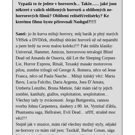
Vypadá to že jedete v horrorech... Takže...... jaké jsou
některé z vašich oblíbených horrorů a oblíbených ne-
horrorových filmů? Oblíbení režiséři/režisérky? Ke
kterému filmu byste přirovnali Nashgul?!!!!
Santi:
jo že kurva miluji horrory, můj barák je plný starých
VHSek a DVDček, zbožňuji sbírání horrorů už od nepaměti
a jsem hrdý na svou malou kolekci!!! Fakt můžu klasiky:
Universal, Hammer, Amicus, horrorovou tetralogii Blind
Dead od Amanda de Ossoria, dál Let the Sleeping Corpses
Lie, Horror Express, Rituál, Texaský masakr motorovou
pilou, zombie trilogii od George A. Romera, něco od Jesse
Franca, něco od Paula Nasche... Miluji italský věci: Maria
Bavu, Lucia Fulciho, Daria Argenta, Joea D’Amata,
Umberta Lenziho, Bruna Matteie, fakt mám rád ty jejich
zombie, kanibaly, giallos, exploitation, sexploitation...
Všechny tady ty zvrácenosti. Jorga Buttgereita, rannou
tvorbu Johna Carpentera, slashery z 80. let, Vymítač ďábla,
Phantasma saga, Hellraiser, Evil Dead... uffff, strašně moc
věcí!!!
Stejně jak v muzice, mám rád všechny možný styly, nějaké
ne-horrory co mám rád jsou: Taxikář, Barbar Conan, sága