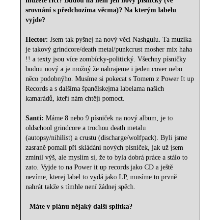
můžete říct? Budou na něm jen nový písničky (ve
srovnání s předchozíma věcma)? Na kterým labelu
vyjde?
Hector:
Jsem tak pyšnej na nový věci Nashgulu. Ta muzika
je takový grindcore/death metal/punkcrust mosher mix haha
!! a texty jsou více zombícky-politický. Všechny písničky
budou nový a je možný že nahrajeme i jeden cover nebo
něco podobnýho. Musíme si pokecat s Tomem z Power It up
Records a s dalšíma španělskejma labelama našich
kamarádů, kteří nám chtějí pomoct.
Santi:
Máme 8 nebo 9 písniček na nový album, je to
oldschool grindcore a trochou death metalu
(autopsy/nihilist) a crustu (discharge/wolfpack). Byli jsme
zasraně pomalí při skládání nových písniček, jak už jsem
zmínil výš, ale myslím si, že to byla dobrá práce a stálo to
zato. Vyjde to na Power it up records jako CD a ještě
nevíme, kterej label to vydá jako LP, musíme to prvně
nahrát takže s tímhle není žádnej spěch.
Máte v plánu nějaký další splitka?