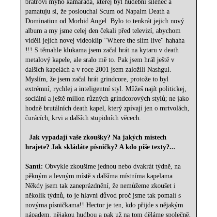
bratrovi mýho kamaráda, kterej byl hudební šílenec a
pamatuju si, že poslouchal Scum od Napalm Death a
Domination od Morbid Angel. Bylo to tenkrát jejich nový
album a my jsme celej den čekali před televizí, abychom
viděli jejich novej videoklip "Where the slim live" hahaha
!!! S těmahle klukama jsem začal hrát na kytaru v death
metalový kapele, ale sralo mě to. Pak jsem hrál ještě v
dalších kapelách a v roce 2001 jsem založili Nashgul.
Myslím, že jsem začal hrát grindcore, protože to byl
extrémní, rychlej a inteligentní styl. Můžeš najít politickej,
sociální a ještě milion různých grindcorových stylů; ne jako
hodně brutálních death kapel, který zpívají jen o mrtvolách,
čurácích, krvi a dalších stupidních věcech.
Jak vypadají vaše zkoušky? Na jakých místech
hrajete? Jak skládáte písničky? A kdo píše texty?...
Santi:
Obvykle zkoušíme jednou nebo dvakrát týdně, na
pěkným a levným místě s dalšíma místníma kapelama.
Někdy jsem tak zaneprázdnění, že nemůžeme zkoušet i
několik týdnů, to je hlavní důvod proč jsme tak pomalí s
novýma písničkama!! Hector je ten, kdo přijde s nějakým
nápadem, nějakou hudbou a pak už na tom děláme společně.