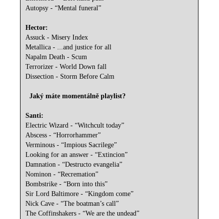
Autopsy - “Mental funeral”
Hector:
Assuck - Misery Index
Metallica - ...and justice for all
Napalm Death - Scum
Terrorizer - World Down fall
Dissection - Storm Before Calm
Jaký máte momentálně playlist?
Santi:
Electric Wizard - “Witchcult today”
Abscess - “Horrorhammer”
Verminous - “Impious Sacrilege”
Looking for an answer - “Extincion”
Damnation - “Destructo evangelia”
Nominon - “Recremation”
Bombstrike - “Born into this”
Sir Lord Baltimore - “Kingdom come”
Nick Cave - “The boatman’s call”
The Coffinshakers - “We are the undead”