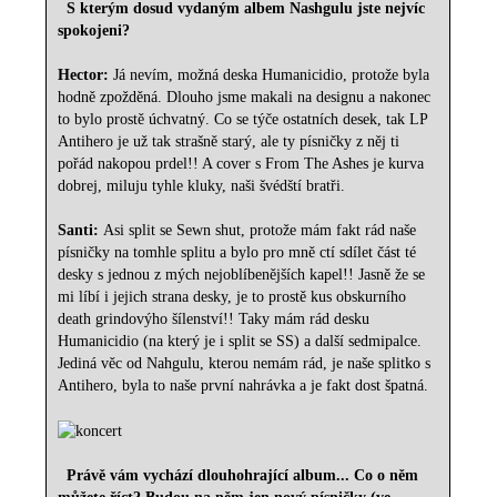
S kterým dosud vydaným albem Nashgulu jste nejvíc
spokojeni?
Hector:
Já nevím, možná deska Humanicidio, protože byla
hodně zpožděná. Dlouho jsme makali na designu a nakonec
to bylo prostě úchvatný. Co se týče ostatních desek, tak LP
Antihero je už tak strašně starý, ale ty písničky z něj ti
pořád nakopou prdel!! A cover s From The Ashes je kurva
dobrej, miluju tyhle kluky, naši švédští bratři.
Santi:
Asi split se Sewn shut, protože mám fakt rád naše
písničky na tomhle splitu a bylo pro mně ctí sdílet část té
desky s jednou z mých nejoblíbenějších kapel!! Jasně že se
mi líbí i jejich strana desky, je to prostě kus obskurního
death grindovýho šílenství!! Taky mám rád desku
Humanicidio (na který je i split se SS) a další sedmipalce.
Jediná věc od Nahgulu, kterou nemám rád, je naše splitko s
Antihero, byla to naše první nahrávka a je fakt dost špatná.
Právě vám vychází dlouhohrající album... Co o něm