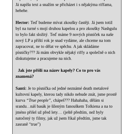
Já napíšu text a snažím se přicházet i s nějakýma riffama,
hehehe.
Hector:
Teď budeme mívat zkoušky častěji. Já jsem totiž
byl na turné s mojí druhou kapelou a pro zkoušky Nashgulu
to bylo fakt složitý. Teď máme 9 nových písniček na naše
nový LP a příští rok je snad vydáme, ale chceme na tom
zapracovat, ne to dělat ve spěchu. A jak skládáme
písničky??? Já mám obvykle nějaký riffy a společně o nich
diskutujeme a pracujeme na nich.
Jak jste přišli na název kapely? Co to pro vás
znamená?
Santi:
Je to písnička od jedné neznámé death metalové
kultovní kapely, kterou tady nikdo nebude znát, jsme prostě
kurva
“True people”
, chápeš??? Hahahaha, dělám si
srandu...náš basák je šíleným fanouškem Tolkiena a na to
jméno přišel už před lety.... (ještě předtím, než byly
natočený ty filmy, jak už jsem říkal předtím, jsme tak
zasraně “true”)