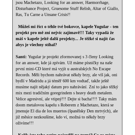
jsou Machetazo, Looking for an answer, Haemorrhage,
Disturbance Project, Gruesome Stuff Relish, Altar of Giallo,
Ras, Tu Carne a Unsane Crisis!!
Můžeš mi říct o téhle tvé bokovce, kapele Yugular - ten
projekt pro mě zní nejvíc zajímavě!!! Taky vypadá že
máš v kapele ještě další projekty... Je těžké si najít čas
abys je všechny stíhal?
Santi:
Yugular je projekt zformovanej s 3 členy Looking
for an answer, kde já zpívám. Už máme písničky na naše
první mini-CD které má vyjít u australských No Escape
Records. Měli bychom nahrávat někdy brzy, ale víš jak, oni
bydlí v Madridu a já téměř 600 km vodtaď, takže ještě
musíme najít nějaký datum pro nahrávání. Zní to jako těžký
mix mezi tradičním goregrindem s heavy death metalem.
Velice agresivní, ale vtipný!!! Dejte si bacha!!!! Taky mám
doom metalovou kapelu s Roberem z Machetazo, která se
jmenuje El dia de los muertos (španělsky Den mrtvých), ale
již měsíce nezkoušíme, kdo ví, možná to někdy brzy
oživíme!!!