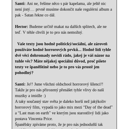
Santi:
Ani ne, řešíme něco s pár kapelama, ale ještě nic
není jistý.... prvně musíme dokončit naše regulérní album a
pak - Satan řekne co dál.
Hector:
Budeme určitě makat na dalších splitech, ale ne
teď. V téhle chvíli je to pro nás nemožný.
Vaše texty jsou hodně politický/sociální, ale zároveň
používáte hodně horrorových prvků... Hodně lidí tyhle
dvě věci dohromady nevidí rádo, jakej je váš názor na
tuhle věc? Máte nějakej speciální důvod, proč píšete
texty ve španělštině nebo je to pro vás prostě jen
pohodlný?
Santi:
Jo!! Jsme všichni oldschool horrorový šílenci!!
Takže je pro nás přirozený přenášet tyhle vlivy do naší
muziky a imidže :)
A taky současný stav světa je daleko horší než jakýkoliv
horrorový film, vypadá to jako mix mezi “Day of the dead”
a “Last man on earth” ve kterým jsou starostlivý lidi jako
postava Vincenta Price.
Španělsky zpíváme proto, že je pro nás jednodušší tak