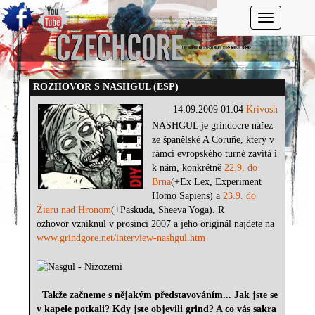
Toggle navi
ROZHOVOR S NASHGUL (ESP)
14.09.2009 01:04
Krivosh
NASHGUL je grindocre nářez
ze španělské A Coruñe, který v
rámci evropského turné zavítá i
k nám, konkrétně
22.9. do
Brna
(+Ex Lex, Experiment
Homo Sapiens) a
23.9. do
Žiaru nad Hronom
(+Paskuda, Sheeva Yoga). R
ozhovor vzniknul v prosinci 2007 a jeho originál najdete na
www.grindgore.net/interview-nashgul.htm
Takže začneme s nějakým představováním... Jak jste se
v kapele potkali? Kdy jste objevili grind? A co vás sakra