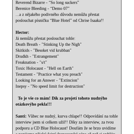
Reverend Bizarre - “So long suckers”
Berenice Bleeding - “Demo 07”
...a z nějakého podivného důvodu nemůžu přestat
poslouchat písničku “Blue Hotel” od Chrise Isaaka!!
Hector:
Já nemůžu přestat poslouchat tohle:
Death Breath - "Stinking Up the Nigh"
Skitkids - "Besoket vid krubban"
Drudkh - "Estrangement"
Freaknation - "s/t"
Toxic Holocaust - "Hell on Earth"
Testament - "Practice what you preach"
Looking for an Answer - "Extincion"
Inepsy - "No speed limit for destruction"
To je vše co mám! Dík za projetí tohoto nudnýho
otázkovýho pekla!!!
Santi:
Vůbec ne nudný, kurva chlape!! Odpovídání na tohle
interview jsem si celkem užil!! Díky za interview, za tvou
podporu a CD Blue Holocaust! Doufám že se brzo uvidíme