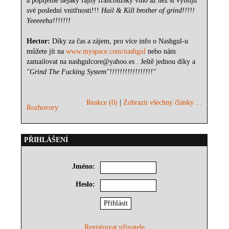
a popijeme nějaký fajný francouzský víno až než si vybliju
své poslední vnitřnosti!!!
Hail & Kill brother of grind!!!!!
Yeeeeeha!!!!!!!
Hector:
Díky za čas a zájem, pro více info o Nashgul-u
můžete jít na
www.myspace.com/nashgul
nebo nám
zamailovat na nashgulcore@yahoo.es . Ještě jednou díky a
"Grind The Fucking System"!!!!!!!!!!!!!!!!!"
Reakce (0)
|
Zobrazit všechny články ...
Rozhovory
PŘIHLÁŠENÍ
Jméno:
Heslo:
Registrovat uživatele