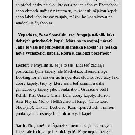
na přebal desky nějakou kresbu a ne jen něco ve Photoshopu
nebo obrázek stažený z internetu, takže jestli nějakou kapelu
nebo label jeho kresby zaujaly, můžou ho kontaktovat na
sendonluis@yahoo.es .
Vypadá to, že ve Španělsku teď funguje několik fakt
dobrých grindových kapel. Máte na to stejnej názor?
Jaká je vaše nejoblíbenější španělská kapela? Je nějaká
nová vycházející kapela, která si zaslouží pozornost?
Hector:
Nemyslím si, že je to tak. Lidi teď začínají
poslouchat tyhle kapely, ale Machetazo, Haemorrhage,
Looking for an answer už hrajou dost dlouho. Jsou tady fakt
dobrý kapely, tady ty, který jsem teď zmínil, a další
grindcorový kapely jako Freaknation, Gruesome Stuff
Relish, Ras, Unsane Crisis. Další dobrý kapely: Horror,
Anti-Playax, Moho, HellDivision, Hongo, Cementerio
Show(rip), Ekkaia, Destierro, Karnvapen Attack... milion
punkových, crustových, hardcorových kapel.
Santi:
No jasně!! Ve Španělsku není moc grindcorových
kapel, ale těch pár je fakt dobrých!! Moje nejoblíbenější