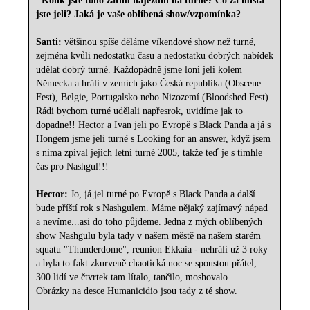
Kolik jste toho zatím najezdili na turné? Co za místa
jste jeli? Jaká je vaše oblíbená show/vzpomínka?
Santi:
většinou spíše děláme víkendové show než turné,
zejména kvůli nedostatku času a nedostatku dobrých nabídek
udělat dobrý turné. Každopádně jsme loni jeli kolem
Německa a hráli v zemích jako Česká republika (Obscene
Fest), Belgie, Portugalsko nebo Nizozemí (Bloodshed Fest).
Rádi bychom turné udělali napřesrok, uvidíme jak to
dopadne!! Hector a Ivan jeli po Evropě s Black Panda a já s
Hongem jsme jeli turné s Looking for an answer, když jsem
s nima zpíval jejich letní turné 2005, takže teď je s tímhle
čas pro Nashgul!!!
Hector:
Jo, já jel turné po Evropě s Black Panda a další
bude příští rok s Nashgulem. Máme nějaký zajímavý nápad
a nevíme...asi do toho půjdeme. Jedna z mých oblíbených
show Nashgulu byla tady v našem městě na našem starém
squatu "Thunderdome", reunion Ekkaia - nehráli už 3 roky
a byla to fakt zkurveně chaotická noc se spoustou přátel,
300 lidí ve čtvrtek tam lítalo, tančilo, moshovalo....
Obrázky na desce Humanicidio jsou tady z té show.