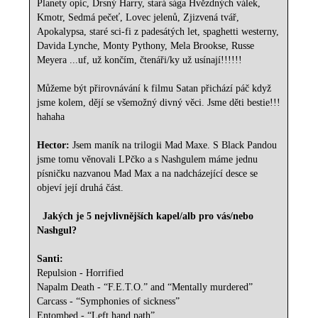
Planety opic, Drsný Harry, stará sága Hvězdných válek,
Kmotr, Sedmá pečeť, Lovec jelenů, Zjizvená tvář,
Apokalypsa, staré sci-fi z padesátých let, spaghetti westerny,
Davida Lynche, Monty Pythony, Mela Brookse, Russe
Meyera ...uf, už končím, čtenáři/ky už usínají!!!!!!
Můžeme být přirovnávání k filmu Satan přichází páč když
jsme kolem, dějí se všemožný divný věci. Jsme děti bestie!!!
hahaha
Hector:
Jsem maník na trilogii Mad Maxe. S Black Pandou
jsme tomu věnovali LPčko a s Nashgulem máme jednu
písničku nazvanou Mad Max a na nadcházející desce se
objeví její druhá část.
Jakých je 5 nejvlivnějších kapel/alb pro vás/nebo
Nashgul?
Santi:
Repulsion - Horrified
Napalm Death - “F.E.T.O.” and “Mentally murdered”
Carcass - “Symphonies of sickness”
Entombed - “Left hand path”