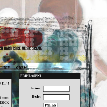
DIY
CREW
PŘIHLÁŠENÍ
8 11:44
Jméno:
Heslo:
 tento
IVISICK