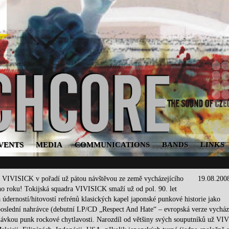
VENTS
MEDIA
COMMUNICATIONS
BANDS
LINKS
ISICK v pořadí už pátou návštěvou ze země vycházejícího
19.08.200
ho roku! Tokijská squadra VIVISICK smaží už od pol. 90. let
derností/hitovostí refrénů klasických kapel japonské punkové historie jako
í nahrávce (debutní LP/CD „Respect And Hate“ – evropská verze vychází
ní dávkou punk rockové chytlavosti. Narozdíl od většiny svých souputníků už V