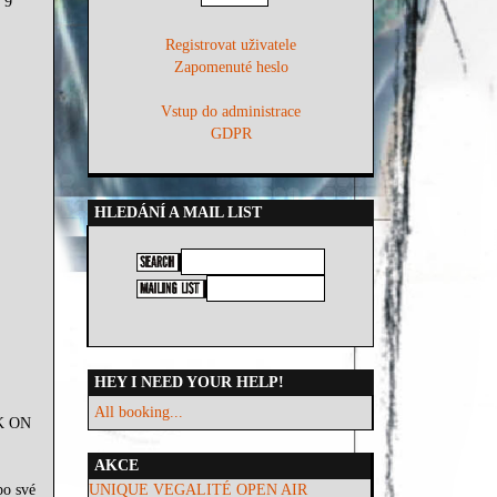
 9
Registrovat uživatele
Zapomenuté heslo
Vstup do administrace
GDPR
HLEDÁNÍ A MAIL LIST
HEY I NEED YOUR HELP!
All booking...
CK ON
AKCE
po své
UNIQUE VEGALITÉ OPEN AIR