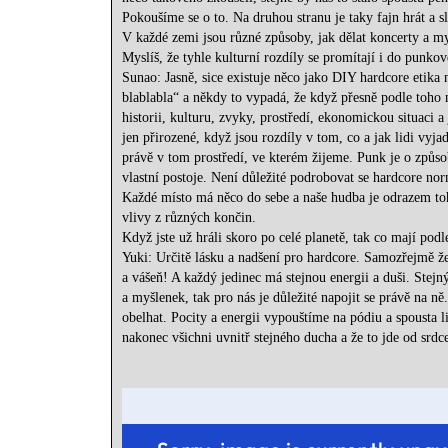
Pokoušíme se o to. Na druhou stranu je taky fajn hrát a sl
V každé zemi jsou různé způsoby, jak dělat koncerty a mysl
Myslíš, že tyhle kulturní rozdíly se promítají i do punko
Sunao: Jasně, sice existuje něco jako DIY hardcore etika 
blablabla“ a někdy to vypadá, že když přesně podle toho 
historii, kulturu, zvyky, prostředí, ekonomickou situaci a 
jen přirozené, když jsou rozdíly v tom, co a jak lidi vyjadř
právě v tom prostředí, ve kterém žijeme. Punk je o způsob
vlastní postoje. Není důležité podrobovat se hardcore no
Každé místo má něco do sebe a naše hudba je odrazem to
vlivy z různých končin.
Když jste už hráli skoro po celé planetě, tak co mají pod
Yuki: Určitě lásku a nadšení pro hardcore. Samozřejmě že 
a vášeň! A každý jedinec má stejnou energii a duši. Stej
a myšlenek, tak pro nás je důležité napojit se právě na ně
obelhat. Pocity a energii vypouštíme na pódiu a spousta l
nakonec všichni uvnitř stejného ducha a že to jde od srdc