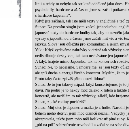
linii a tehdy to nebylo tak striktně oddělené jako dnes. 
psychobilly, hardcore a až časem jsme se začali potkávat 
s hardcore kapelama“.
Když jste začínali, tak jste měli texty v angličtině a teď 
Sunao: Na prvním singlu jsem zpíval jednoduchou angličti
japonské texty do hardcore hudby tak, aby to neznělo jak
výrazy s japonštinou a časem jsme začali mít víc a víc te
jazyku. Slova jsou důležitá pro komunikaci a jejich smysl
Yuki: Když vydáváme nahrávky v cizině tak vždycky s ang
nedistribuuje desky ven, tak tam necháváme jen japonské 
A když hrajete mimo Japonsko, tak na koncertech rozdává
Sunao: Ne, to neděláme. Samozřejmě, že jsou texty důležit
ale spíš ducha a energii živého koncertu. Myslím, že to je
Proto taky často zpíváš přímo mezi lidma?
Sunao: Je to jen takový nápad, když koncertujeme, je to 
davu. Na pódiu je to někdy moc daleko k lidem a takhle 
koncertě, ale nedělám to tak vždycky, záleží, kde hrajeme
Sunao, z jaké rodiny pocházíš?
Sunao: Můj otec je Japonec a matka je z Indie. Narodil j
během mého dětství jsem moc cizinců neznal. Vždycky jse
akceptovala, takže jsem toho měl kolikrát už plné zuby. 
„půl na půl“ schizofrenie osvobodil a začal se na sebe dí