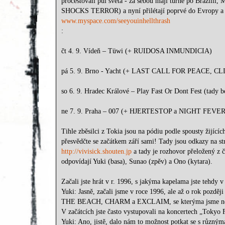
procestovali půl světa - za sebou mají turné po Brazílii, 
SHOCKS TERROR) a nyní přilétají poprvé do Evropy a t
www.myspace.com/seeyouinhellthrash
:
čt 4. 9. Vídeň – Tüwi (+ RUIDOSA INMUNDICIA)
pá 5. 9. Brno - Yacht (+ LAST CALL FOR PEACE, CL
so 6. 9. Hradec Králové – Play Fast Or Dont Fest (tady
ne 7. 9. Praha – 007 (+ HJERTESTOP a NIGHT FEVER z D
Tihle zběsilci z Tokia jsou na pódiu podle spousty žijícíc
přesvědčte se začátkem září sami! Tady jsou odkazy na st
http://vivisick.shouten.jp
a tady je rozhovor přeložený z 
odpovídají Yuki (basa), Sunao (zpěv) a Ono (kytara).
Začali jste hrát v r. 1996, s jakýma kapelama jste tehdy 
Yuki: Jasně, začali jsme v roce 1996, ale až o rok pozdě
THE BEACH, CHARM a EXCLAIM, se kterýma jsme nejv
V začátcích jste často vystupovali na koncertech „Tok
Yuki: Ano, jistě, dalo nám to možnost potkat se s různýma