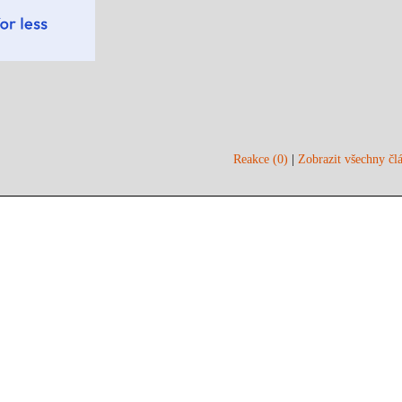
Reakce (0)
|
Zobrazit všechny člá