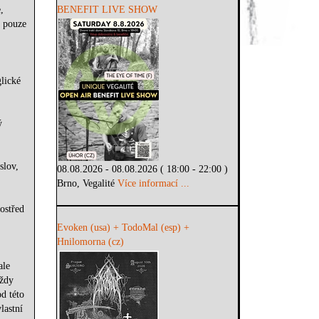
,
BENEFIT LIVE SHOW
a pouze
lické
ý
slov,
08.08.2026 - 08.08.2026 ( 18:00 - 22:00 )
Brno, Vegalité
Více informací ...
ostřed
Evoken (usa) + TodoMal (esp) +
Hnilomorna (cz)
ale
vždy
d této
lastní