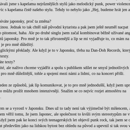
Hrávali jsme s kapelama nejrůznějších stylů jako melodický punk, power violence
víc s kapelama čistě našeho stylu. Tehdy to nebylo jako „Hej, budeme hrát jen 
zpíváte japonsky, proč ta změna?
nou. Jednak to tak chtěl náš původní kytarista a pak jsem ještě neuměl nacpat
o pitomost, haha. Ale po druhé singlu jsem začal kombinovat běžně užívané ang
xtů japonsky. Pro mně je to tak přirozenější a líp se mi vyjadřuje to, co mám na
 je pro mně důležitý.
lickými překlady. Ale když je to v Japonsku, třeba na Dan-Doh Records, kter
texty.
te texty?
é, ale naživo chceme vyjádřit a spolu s publikem sdílet ne smysl jednotlivých 
 pro mně důležitější, tohle a spojení mezi námi a lidmi, co na koncert přišli.
jeden ze způsobů, jak líp komunikovat, je to pro mně jednodušší, když jsem upr
to můžu prožít mnohem intenzivněji. Snažím se co nejvíc rozjet atmosféru na
.
sem se a vyrostl v Japonsku. Dnes už to tady není tak výjimečné být míšencem, 
m věřil tomu, že jsem Japonec, ale společnost to kvůli svým stereotypům ne 
Když jsem pak ke konci svých teenagerských let objevil punk rock, tak jsem se o
vat především jako na lidskou bytost bez ohledu na původ a upevnil si tak svou v