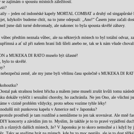
 se zajímám o spoustu místních záležitostí.
sii?
e-maily – jeden od indonéské kapely MORTAL COMBAT a druhý od singapůrské 
kdykoliv budeme chtít, na to jsme odepsali: „Ano!“ Časem jsme začali dost
 než jsme dali turné dohromady, ale nakonec to byla spousta skvělé zábavy.
s vůbec předtím neznala vůbec, ale na některých místech to byl totální odvaz, z
upřímná a ať už při našem hraní lidi šíleli anebo ne, tak se k nám všude choval
TION a MUKEKA DI RATO muselo být úžasné!
 bylo to skvělé.
my?
o je nebezpečná země, ale my jsme byli většinu času společně s MUKEKA DI RA
.
z kohoutku?
 Dostal pak strašnou bolest břicha a málem jsme museli zrušit kvůli tomu násled
sku dokáže vyléčit i sexuální choroby, ho zachránila. Ne jen Ono, ale všichni j
m máme v cizině problém vždycky, proto sebou vozíme tyhle léky!
jednodušší mít punkovou kapelu v Americe než v Japonsku?
rotože prostředí je tam rozdílné a nemůžeme to jen tak srovnávat. Ale mně fas
DIY koncerty a závidím jim to. Myslím, že takhle je to to pravé vyjádření duc
ech a různých dalších místech, že? V Japonsku je to skoro nemožné a i když by 
ěz. Taky se snažíme hrát na místech, kde by to moc nestálo, ale je to dost těžké