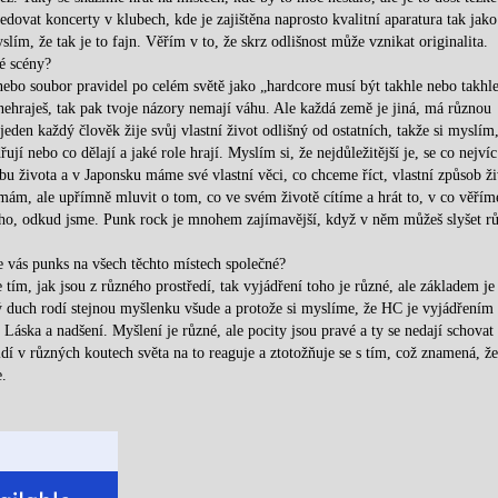
edovat koncerty v klubech, kde je zajištěna naprosto kvalitní aparatura tak jako
ím, že tak je to fajn. Věřím v to, že skrz odlišnost může vznikat originalita.
vé scény?
nebo soubor pravidel po celém světě jako „hardcore musí být takhle nebo takhle
nehraješ, tak pak tvoje názory nemají váhu. Ale každá země je jiná, má různou
jeden každý člověk žije svůj vlastní život odlišný od ostatních, takže si myslím,
ují nebo co dělají a jaké role hrají. Myslím si, že nejdůležitější je, se co nejvíc
u života a v Japonsku máme své vlastní věci, co chceme říct, vlastní způsob ži
rmám, ale upřímně mluvit o tom, co ve svém životě cítíme a hrát to, v co věřím
ho, odkud jsme. Punk rock je mnohem zajímavější, když v něm můžeš slyšet r
le vás punks na všech těchto místech společné?
tím, jak jsou z různého prostředí, tak vyjádření toho je různé, ale základem je
ný duch rodí stejnou myšlenku všude a protože si myslíme, že HC je vyjádřením
. Láska a nadšení. Myšlení je různé, ale pocity jsou pravé a ty se nedají schovat
idí v různých koutech světa na to reaguje a ztotožňuje se s tím, což znamená, 
e.