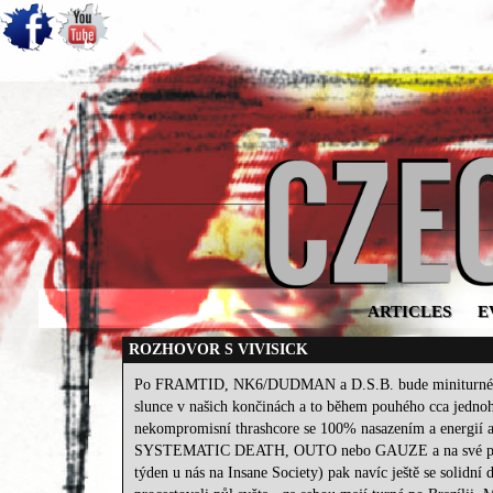
ARTICLES
E
ROZHOVOR S VIVISICK
Po FRAMTID, NK6/DUDMAN a D.S.B. bude miniturné VIV
slunce v našich končinách a to během pouhého cca jedno
nekompromisní thrashcore se 100% nasazením a energií a ú
SYSTEMATIC DEATH, OUTO nebo GAUZE a na své posledn
týden u nás na Insane Society) pak navíc ještě se solid