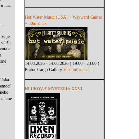
 u nás.
Hot Water Music (USA) + Wayward Caines
+ 50m Znak
...
 že je
 snažit
vota a
e.
ůzné
14.08.2026 - 14.08.2026 ( 19:00 - 23:00 )
Praha, Cargo Gallery
Více informací ...
 láska
 emocí
HLUKOVÆ MYSTERIA XXVI
 nebo
že máme