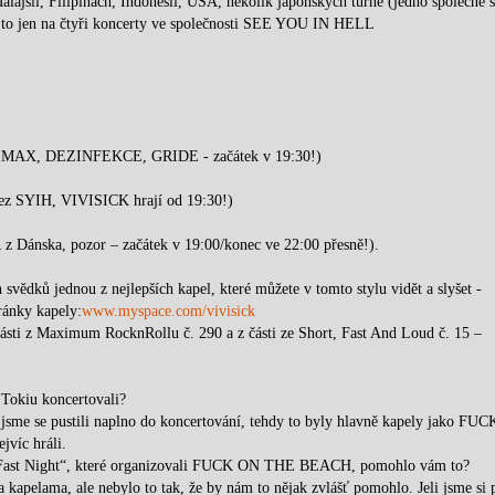
Malajsii, Filipínách, Indonésii, USA, několik japonských turné (jedno společně s
o jen na čtyři koncerty ve společnosti SEE YOU IN HELL
IMAX, DEZINFEKCE, GRIDE - začátek v 19:30!)
 bez SYIH, VIVISICK hrají od 19:30!)
ánska, pozor – začátek v 19:00/konec ve 22:00 přesně!).
h svědků jednou z nejlepších kapel, které můžete v tomto stylu vidět a slyšet -
ránky kapely:
www.myspace.com/vivisick
části z Maximum RocknRollu č. 290 a z části ze Short, Fast And Loud č. 15 –
v Tokiu koncertovali?
ji jsme se pustili naplno do koncertování, tehdy to byly hlavně kapely jako FU
íc hráli.
yo Fast Night“, které organizovali FUCK ON THE BEACH, pomohlo vám to?
 kapelama, ale nebylo to tak, že by nám to nějak zvlášť pomohlo. Jeli jsme si 