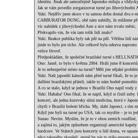
identitu. Jinak ale samozřejmě Japonsko miluju a vždycky
Jak se vám povedlo zorganizovat turné po Jihovýchodní A
Yuki: Nejdřív jsem skoro v tu samou dobu dostal dva 
CARBURATOR DUNG, obě nám nabídly, že můžeme přijet, 
víc nabídek z jihovýchodní Asie a sice nám trvalo měsíc,
Překvapilo vás, že vás tam tolik lidí znalo?
Yuki: Reakce publika byly tak půl na půl. Většina lidí ná
jinde to bylo jen ticho. Ale celkově byla odezva naprosto 
velice férově.
Předpokládám, že společné brazilské turné s HELLNA
Ono: Jasně, to bylo v květnu 2004. Hráli jsme 8 koncertů,
Je to nebezpečné místo na turné? Měli jste nějaké problé
Yuki: Naši japonští kámoši nám před turné říkali, že t
dalšími brazilskými přáteli, takže to nám hodně pomohlo
A co se stalo, když se jednou v Brazílii Ono napil vody 
Yuki: Hahaha! Ono říkal, že se napil, když si čistil zuby.
koncert, ale jedna kurevsky silná medicína, která v Japon
chytli v Brazílii bolesti břicha. My, slabí Japonci, s tí
Když jste byli na turné po USA, tak co myslíte – je to 
Sunao: Nevím. Myslím, že je to v obou zemích rozdílné, p
a zajímá to, jakým způsobem organizují americké kapely 
hardcore. Ve Státech jsou koncerty u lidí doma, ve squat
něco takového zkoušeli, stejně by nás to stálo spoustu pen