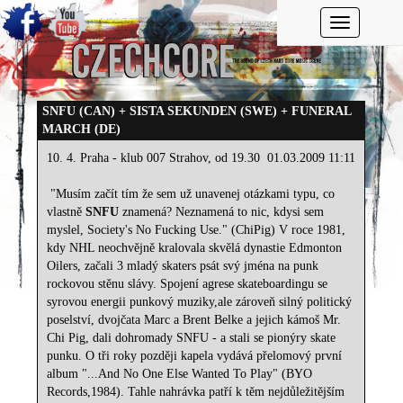
Toggle navi
SNFU (CAN) + SISTA SEKUNDEN (SWE) + FUNERAL
MARCH (DE)
10. 4. Praha - klub 007 Strahov, od 19.30
01.03.2009 11:11
"Musím začít tím že sem už unavenej otázkami typu, co
vlastně
SNFU
znamená? Neznamená to nic, kdysi sem
myslel, Society's No Fucking Use." (ChiPig) V roce 1981,
kdy NHL neochvějně kralovala skvělá dynastie Edmonton
Oilers, začali 3 mladý skaters psát svý jména na punk
rockovou stěnu slávy. Spojení agrese skateboardingu se
syrovou energii punkový muziky,ale zároveň silný politický
poselství, dvojčata Marc a Brent Belke a jejich kámoš Mr.
Chi Pig, dali dohromady SNFU - a stali se pionýry skate
punku. O tři roky později kapela vydává přelomový první
album "...And No One Else Wanted To Play" (BYO
Records,1984). Tahle nahrávka patří k těm nejdůležitějším