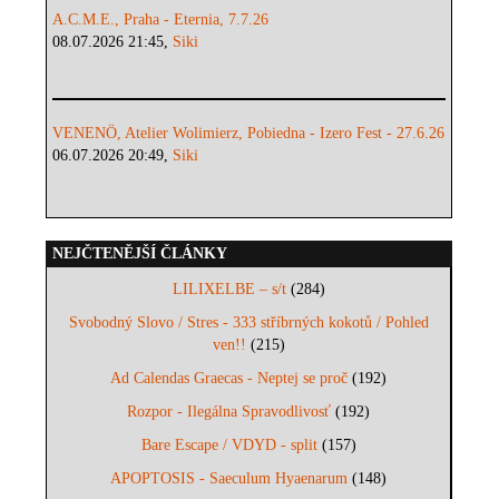
A.C.M.E., Praha - Eternia, 7.7.26
08.07.2026 21:45,
Siki
VENENÖ, Atelier Wolimierz, Pobiedna - Izero Fest - 27.6.26
06.07.2026 20:49,
Siki
NEJČTENĚJŠÍ ČLÁNKY
LILIXELBE – s/t
(284)
Svobodný Slovo / Stres - 333 stříbrných kokotů / Pohled
ven!!
(215)
Ad Calendas Graecas - Neptej se proč
(192)
Rozpor - Ilegálna Spravodlivosť
(192)
Bare Escape / VDYD - split
(157)
APOPTOSIS - Saeculum Hyaenarum
(148)