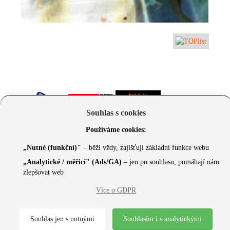
Souhlas s cookies
Používáme cookies:
„Nutné (funkční)"
– běží vždy, zajišťují základní funkce webu
„Analytické / měřicí" (Ads/GA)
– jen po souhlasu, pomáhají nám
zlepšovat web
© 2026 Czechcore.cz | Scripted by Sonic (
www.pro-
Více o GDPR
neziskovky.cz
) | Design concept by
Max
Souhlas jen s nutnými
Souhlasím i s analytickými