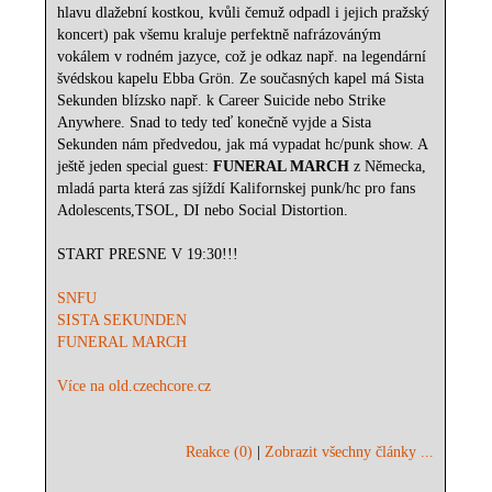
hlavu dlažební kostkou, kvůli čemuž odpadl i jejich pražský
koncert) pak všemu kraluje perfektně nafrázováným
vokálem v rodném jazyce, což je odkaz např. na legendární
švédskou kapelu Ebba Grön. Ze současných kapel má Sista
Sekunden blízsko např. k Career Suicide nebo Strike
Anywhere. Snad to tedy teď konečně vyjde a Sista
Sekunden nám předvedou, jak má vypadat hc/punk show. A
ještě jeden special guest:
FUNERAL MARCH
z Německa,
mladá parta která zas sjíždí Kalifornskej punk/hc pro fans
Adolescents,TSOL, DI nebo Social Distortion.
START PRESNE V 19:30!!!
SNFU
SISTA SEKUNDEN
FUNERAL MARCH
Více na old.czechcore.cz
Reakce (0)
|
Zobrazit všechny články ...