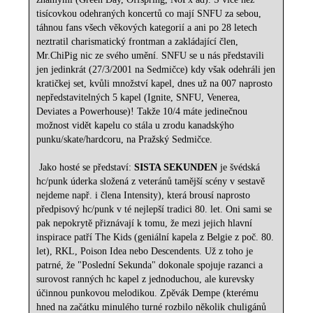
tisícovkou odehraných koncertů co mají SNFU za sebou,
táhnou fans všech věkových kategorií a ani po 28 letech
neztratil charismatický frontman a zakládající člen,
Mr.ChiPig nic ze svého umění. SNFU se u nás představili
jen jedinkrát (27/3/2001 na Sedmičce) kdy však odehráli jen
kratičkej set, kvůli množství kapel, dnes už na 007 naprosto
nepředstavitelných 5 kapel (Ignite, SNFU, Venerea,
Deviates a Powerhouse)! Takže 10/4 máte jedinečnou
možnost vidět kapelu co stála u zrodu kanadskýho
punku/skate/hardcoru, na Pražský Sedmičce.
Jako hosté se představí:
SISTA SEKUNDEN
je švédská
hc/punk úderka složená z veteránů tamější scény v sestavě
nejdeme např. i člena Intensity), která brousí naprosto
předpisový hc/punk v té nejlepší tradici 80. let. Oni sami se
pak nepokrytě přiznávají k tomu, že mezi jejich hlavní
inspirace patří The Kids (geniální kapela z Belgie z poč. 80.
let), RKL, Poison Idea nebo Descendents. Už z toho je
patrné, že "Poslední Sekunda" dokonale spojuje razanci a
surovost ranných hc kapel z jednoduchou, ale kurevsky
účinnou punkovou melodikou. Zpěvák Dempe (kterému
hned na začátku minulého turné rozbilo několik chuligánů