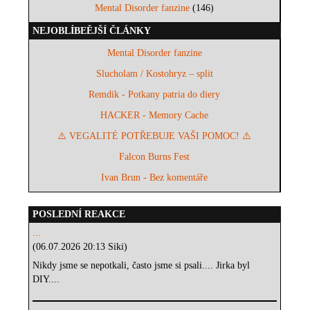
Mental Disorder fanzine
(146)
NEJOBLÍBEĚJŠÍ ČLÁNKY
Mental Disorder fanzine
Slucholam / Kostohryz – split
Remdik - Potkany patria do diery
HACKER - Memory Cache
⚠️ VEGALITÉ POTŘEBUJE VAŠI POMOC! ⚠️
Falcon Burns Fest
Ivan Brun - Bez komentáře
POSLEDNÍ REAKCE
...
(06.07.2026 20:13 Siki)
Nikdy jsme se nepotkali, často jsme si psali.... Jirka byl
DIY....