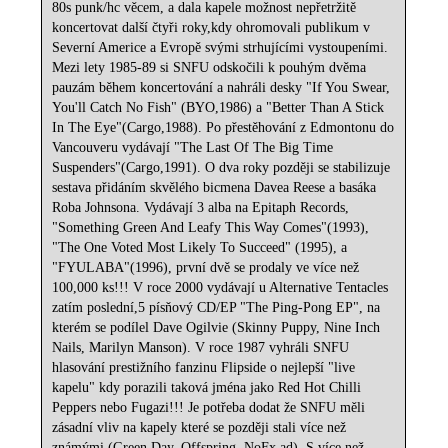
80s punk/hc věcem, a dala kapele možnost nepřetržitě
koncertovat další čtyři roky,kdy ohromovali publikum v
Severní Americe a Evropě svými strhujícími vystoupeními.
Mezi lety 1985-89 si SNFU odskočili k pouhým dvěma
pauzám během koncertování a nahráli desky "If You Swear,
You'll Catch No Fish" (BYO,1986) a "Better Than A Stick
In The Eye"(Cargo,1988). Po přestěhování z Edmontonu do
Vancouveru vydávají "The Last Of The Big Time
Suspenders"(Cargo,1991). O dva roky později se stabilizuje
sestava přidáním skvělého bicmena Davea Reese a basáka
Roba Johnsona. Vydávají 3 alba na Epitaph Records,
"Something Green And Leafy This Way Comes"(1993),
"The One Voted Most Likely To Succeed" (1995), a
"FYULABA"(1996), první dvě se prodaly ve více než
100,000 ks!!! V roce 2000 vydávají u Alternative Tentacles
zatím poslední,5 písňový CD/EP "The Ping-Pong EP", na
kterém se podílel Dave Ogilvie (Skinny Puppy, Nine Inch
Nails, Marilyn Manson). V roce 1987 vyhráli SNFU
hlasování prestižního fanzinu Flipside o nejlepší "live
kapelu" kdy porazili taková jména jako Red Hot Chilli
Peppers nebo Fugazi!!! Je potřeba dodat že SNFU měli
zásadní vliv na kapely které se později stali více než
známými (Green Day, Offspring, NoFx ad). S více než