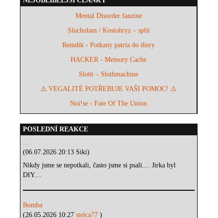
NEJOBLÍBEĚJŠÍ ČLÁNKY
Mental Disorder fanzine
Slucholam / Kostohryz – split
Remdik - Potkany patria do diery
HACKER - Memory Cache
Sloth – Slothmachine
⚠️ VEGALITÉ POTŘEBUJE VAŠI POMOC! ⚠️
Noi!se - Fate Of The Union
POSLEDNÍ REAKCE
...
(06.07.2026 20:13 Siki)
Nikdy jsme se nepotkali, často jsme si psali.... Jirka byl
DIY....
Bomba
(26.05.2026 10:27
stelca77
)