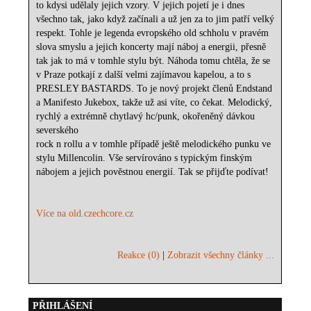
to kdysi udělaly jejich vzory. V jejich pojetí je i dnes
všechno tak, jako když začínali a už jen za to jim patří velký
respekt. Tohle je legenda evropského old schholu v pravém
slova smyslu a jejich koncerty mají náboj a energii, přesně
tak jak to má v tomhle stylu být. Náhoda tomu chtěla, že se
v Praze potkají z další velmi zajímavou kapelou, a to s
PRESLEY BASTARDS. To je nový projekt členů Endstand
a Manifesto Jukebox, takže už asi víte, co čekat. Melodický,
rychlý a extrémně chytlavý hc/punk, okořeněný dávkou
severského
rock n rollu a v tomhle případě ještě melodického punku ve
stylu Millencolin. Vše servírováno s typickým finským
nábojem a jejich pověstnou energií. Tak se přijďte podívat!
Více na old.czechcore.cz
Reakce (0)
|
Zobrazit všechny články ...
PŘIHLÁŠENÍ