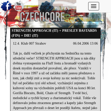
Toggle navi
STRENGTH APPROACH (IT) + PRESLEY BASTARDS
(FIN) + DIE! (IT)
12.4. Klub 007 Strahov
06.04.2006 13:06
Tak jo, další večírek je přichystán na Sedmičku na tento
středeční večer! STRENGTH APPROACH jsou u nás díky
dvěma vystoupením na Fluff festu a hromadě vydaných
desek myslím dostatečně provaření, ale přece. Vznikli v
Římě v roce 1997 a už od začátku měli jasnou představu o
tom, jak chtějí znít a svoje kořeny za nic neskrývali. Tohle
byl od počátku ryzí old school, vycházející zejména z
kultovní scény na východním pobřeží USA na konci 80.let.
Gorilla Biscuits, Bold, Chain of Strength. Tvrdé bicí,
melodické a rychlé kytary a charismatický vokál. Tohle vše
definovalo jednu ztracenou generaci a kapely jako Strength
Approach jen převzali o deset let později štafetu, stejně jako