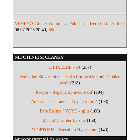
VENENÖ, Atelier Wolimierz, Pobiedna - Izero Fest - 27.6.26
06.07.2026 20:49,
Siki
NEJČTENĚJŠÍ ČLÁNKY
LILIXELBE – s/t
(287)
Svobodný Slovo / Stres - 333 stříbrných kokotů / Pohled
ven!!
(218)
Rozpor - Ilegálna Spravodlivosť
(194)
Ad Calendas Graecas - Neptej se proč
(193)
Bare Escape / VDYD - split
(160)
Mental Disorder fanzine
(150)
APOPTOSIS - Saeculum Hyaenarum
(149)