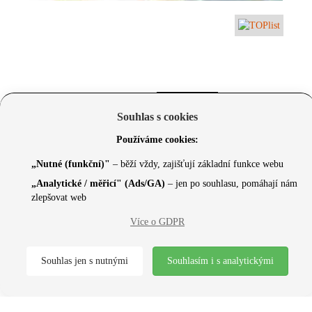
Souhlas s cookies
Používáme cookies:
„Nutné (funkční)"
– běží vždy, zajišťují základní funkce webu
„Analytické / měřicí" (Ads/GA)
– jen po souhlasu, pomáhají nám
zlepšovat web
© 2026 Czechcore.cz | Scripted by Sonic (
www.pro-
Více o GDPR
neziskovky.cz
) | Design concept by
Max
Souhlas jen s nutnými
Souhlasím i s analytickými