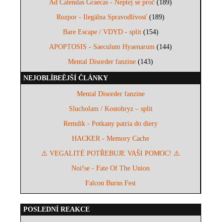
Ad Calendas Graecas - Neptej se proč
(189)
Rozpor - Ilegálna Spravodlivosť
(189)
Bare Escape / VDYD - split
(154)
APOPTOSIS - Saeculum Hyaenarum
(144)
Mental Disorder fanzine
(143)
NEJOBLÍBEĚJŠÍ ČLÁNKY
Mental Disorder fanzine
Slucholam / Kostohryz – split
Remdik - Potkany patria do diery
HACKER - Memory Cache
⚠️ VEGALITÉ POTŘEBUJE VAŠI POMOC! ⚠️
Noi!se - Fate Of The Union
Falcon Burns Fest
POSLEDNÍ REAKCE