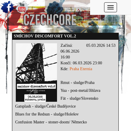
Toggle navi
SMÍCHOV DISCOMFORT VOL.2
Začíná:
05.03.2026 14:53
06.06.2026
16:00
Končí: 06.03.2026 23:00
Kde:
Praha Eternia
Rmut - sludge/Praha
Yua - post-metal/Jihlava
Fät - sludge/Slovensko
Gatsplash - sludge/České Budějovice
Blues for the Redsun - sludge/Holešov
Confusion Master - stoner-doom/ Německo