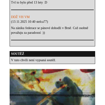
Tvl to bylo před 13 lety :D
DDŽ VH VM
(13.11.2025 10:40 stelca77)
Na zániku federace se pánové dohodli v Brně. Což osobně
považuju za paradoxní :))
SOUTĚŽ
V tuto chvíli není vypsaná soutěž.