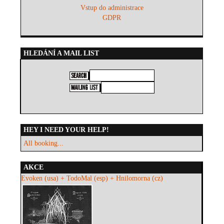
Vstup do administrace
GDPR
HLEDÁNÍ A MAIL LIST
HEY I NEED YOUR HELP!
All booking...
AKCE
Evoken (usa) + TodoMal (esp) + Hnilomorna (cz)