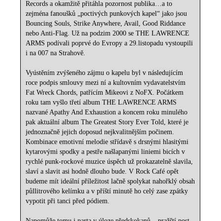
Records a okamžitě přitáhla pozornost publika…a to
zejména fanoušků „poctivých punkových kapel“ jako jsou
Bouncing Souls, Strike Anywhere, Avail, Good Riddance
nebo Anti-Flag. Už na podzim 2000 se THE LAWRENCE
ARMS podívali poprvé do Evropy a 29.listopadu vystoupili
i na 007 na Strahově.
Vyústěním zvýšeného zájmu o kapelu byl v následujícím
roce podpis smlouvy mezi ní a kultovním vydavatelstvím
Fat Wreck Chords, patřícím Mikeovi z NoFX. Počátkem
roku tam vyšlo třetí album THE LAWRENCE ARMS
nazvané Apathy And Exhaustion a koncem roku minulého
pak aktuální album The Greatest Story Ever Told, které je
jednoznačně jejich doposud nejkvalitnějším počinem.
Kombinace emotivní melodie střídavě s drsnými hlasitými
kytarovými spodky a pestře našlapanými liniemi bicích v
rychlé punk-rockové muzice úspěch už prokazatelně slavila,
slaví a slavit asi hodně dlouho bude. V Rock Café opět
budeme mít ideální příležitost lačně spolykat nahořklý obsah
půllitrového kelímku a v příští minutě ho celý zase zpátky
vypotit při tanci před pódiem.
Napomůže tomu i parta v úloze předskokanů – pražští post-