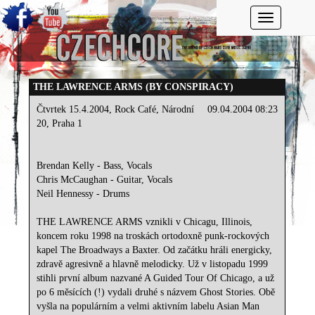
Toggle navi
THE LAWRENCE ARMS (BY CONSPIRACY)
Čtvrtek 15.4.2004, Rock Café, Národní
09.04.2004 08:23
20, Praha 1
Brendan Kelly - Bass, Vocals
Chris McCaughan - Guitar, Vocals
Neil Hennessy - Drums
THE LAWRENCE ARMS vznikli v Chicagu, Illinois,
koncem roku 1998 na troskách ortodoxně punk-rockových
kapel The Broadways a Baxter. Od začátku hráli energicky,
zdravě agresivně a hlavně melodicky. Už v listopadu 1999
stihli první album nazvané A Guided Tour Of Chicago, a už
po 6 měsících (!) vydali druhé s názvem Ghost Stories. Obě
vyšla na populárním a velmi aktivním labelu Asian Man