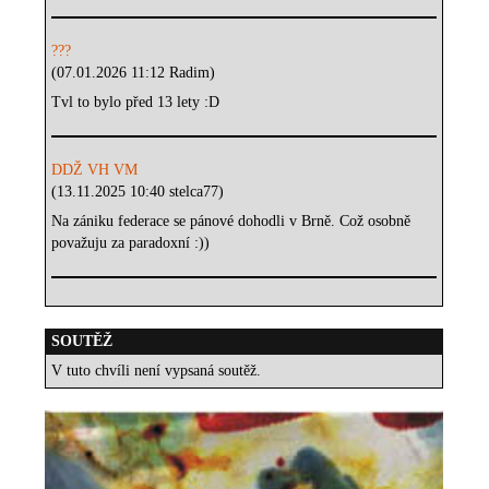
???
(07.01.2026 11:12 Radim)
Tvl to bylo před 13 lety :D
DDŽ VH VM
(13.11.2025 10:40 stelca77)
Na zániku federace se pánové dohodli v Brně. Což osobně
považuju za paradoxní :))
SOUTĚŽ
V tuto chvíli není vypsaná soutěž.