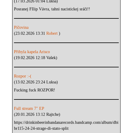
(17.03.2026 01:04 Luksa)
Posranej FIlip Vávra, tahni nacistickej sráči!!
Píčovina
(23.02.2026 13:31
Robert
)
Přibyla kapela Arisco
(19.02.2026 12:18 Vašek)
Rozpor :-(
(13.02.2026 23:24 Luksa)
Fucking fuck ROZPOR!
Full stream 7" EP
(20.01.2026 13:12 Rajtche)
https://drinkinbeerinbandanarecords.bandcamp.com/album/dbi
br115-24-24-strage-di-stato-split