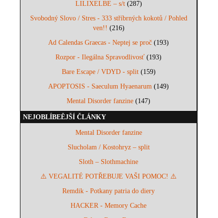
LILIXELBE – s/t
(287)
Svobodný Slovo / Stres - 333 stříbrných kokotů / Pohled
ven!!
(216)
Ad Calendas Graecas - Neptej se proč
(193)
Rozpor - Ilegálna Spravodlivosť
(193)
Bare Escape / VDYD - split
(159)
APOPTOSIS - Saeculum Hyaenarum
(149)
Mental Disorder fanzine
(147)
NEJOBLÍBEĚJŠÍ ČLÁNKY
Mental Disorder fanzine
Slucholam / Kostohryz – split
Sloth – Slothmachine
⚠️ VEGALITÉ POTŘEBUJE VAŠI POMOC! ⚠️
Remdik - Potkany patria do diery
HACKER - Memory Cache